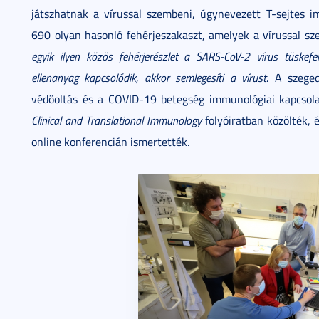
játszhatnak a vírussal szembeni, úgynevezett T-sejtes 
690 olyan hasonló fehérjeszakaszt, amelyek a vírussal sz
egyik ilyen közös fehérjerészlet a SARS-CoV-2 vírus tüskefe
ellenanyag kapcsolódik, akkor semlegesíti a vírust.
A szeged
védőoltás és a COVID-19 betegség immunológiai kapcsola
Clinical and Translational Immunology
folyóiratban közölték, 
online konferencián ismertették.