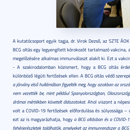
A kutatócsoport egyik tagja, dr. Virok Dezső, az SZTE ÁOK
BCG oltás egy legyengített kórokozót tartalmazó vakcina, 
megelőzésére alkalmas immunválaszt alakít ki. Ezt a vakci
- A szakirodalomban közismert, hogy a BCG oltás érde
különböző légúti fertőzések ellen. A BCG oltás védő szerep
a járvány első hullámában figyelték meg,
hogy
azokban az ország
nem vezették be, mint például Spanyolországban, Olaszorszá
drámai mértékben követelt áldozatokat
. Ahol viszont a népe
volt a COVID-19 fertőzések előfordulása és súlyossága – u
ezt az is magyarázhatja, hogy
a BCG oltásban és a COVID-1
fehérjerészletek találhatók, amelyeket az immunrendszer a BCG