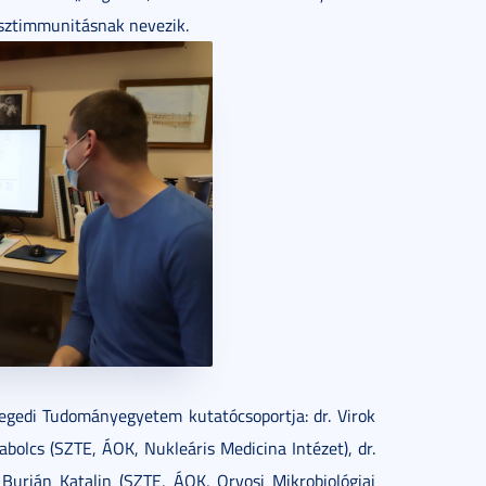
esztimmunitásnak nevezik.
egedi Tudományegyetem kutatócsoportja: dr. Virok
abolcs (SZTE, ÁOK, Nukleáris Medicina Intézet), dr.
 Burián Katalin (SZTE, ÁOK, Orvosi Mikrobiológiai