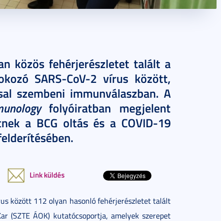
 közös fehérjerészletet talált a
okozó SARS-CoV-2 vírus között,
ssal szembeni immunválaszban. A
munology
folyóiratban megjelent
tnek a BCG oltás és a COVID-19
elderítésében.
Link küldés
s között 112 olyan hasonló fehérjerészletet talált
r (SZTE ÁOK) kutatócsoportja, amelyek szerepet