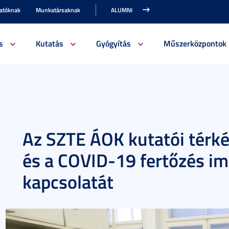
gatóknak
Munkatársaknak
ALUMNI
s
Kutatás
Gyógyítás
Műszerközpontok
Az SZTE ÁOK kutatói térké
és a COVID-19 fertőzés i
kapcsolatát