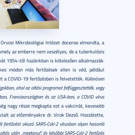
 Orvosi Mikrobiológiai Intézet docense elmondta, a
amely az emberre nem veszélyes, de a tuberkulózis
nát 1954-től hazánkban is kötelezően alkalmazzák.
kes módon más fertőzések ellen is véd, például
ét a COVID-19 fertőzésben is felvetették.
Különösen
okban, ahol az oltási programot felfüggesztették, vagy
gban, Franciaországban és az USA-ban, a COVID vírus
sség nagy része megkapta ezt a vakcinát, kevesebb
talt az előzményekre dr. Virok Dezső. Hozzátette,
9 fertőzést okozó SARS-CoV-2 vírusban olyan hasonló
 oltás után „megtanul”, és későbbi SARS-CoV-2 fertőzés