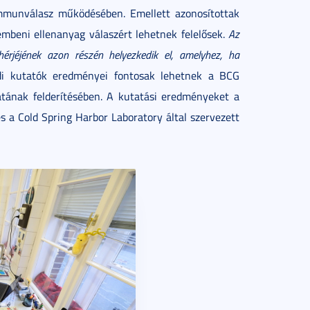
immunválasz működésében. Emellett azonosítottak
embeni ellenanyag válaszért lehetnek felelősek.
Az
hérjéjének azon részén helyezkedik el, amelyhez, ha
i kutatók eredményei fontosak lehetnek a BCG
tának felderítésében. A kutatási eredményeket a
és a Cold Spring Harbor Laboratory által szervezett