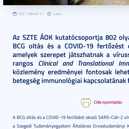
2021. február 11.
2 perc
Az SZTE ÁOK kutatócsoportja 802 olyan
BCG oltás és a COVID-19 fertőzést 
amelyek szerepet játszhatnak a víru
Clinical and Translational Im
rangos
közlemény eredményei fontosak lehe
betegség immunológiai kapcsolatának f
Cikk nyomtatás
A BCG oltás és a COVID-19 fertőzést okozó SARS-CoV-2 víru
a Szegedi Tudományegyetem Általános Orvostudományi Ka