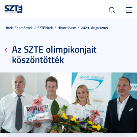
Toggl
navig
Hírek, Események
SZTEhírek
Hírarchívum
2021. Augusztus
Az SZTE olimpikonjait
köszöntötték