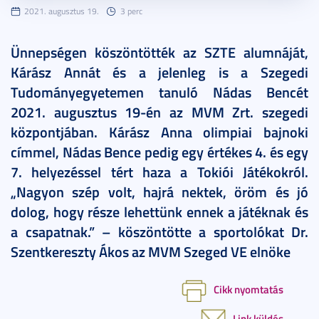
2021. augusztus 19.
3 perc
Ünnepségen köszöntötték az SZTE alumnáját,
Kárász Annát és a jelenleg is a Szegedi
Tudományegyetemen tanuló Nádas Bencét
2021. augusztus 19-én az MVM Zrt. szegedi
központjában. Kárász Anna olimpiai bajnoki
címmel, Nádas Bence pedig egy értékes 4. és egy
7. helyezéssel tért haza a Tokiói Játékokról.
„Nagyon szép volt, hajrá nektek, öröm és jó
dolog, hogy része lehettünk ennek a játéknak és
a csapatnak.” – köszöntötte a sportolókat Dr.
Szentkereszty Ákos az MVM Szeged VE elnöke
Cikk nyomtatás
Link küldés