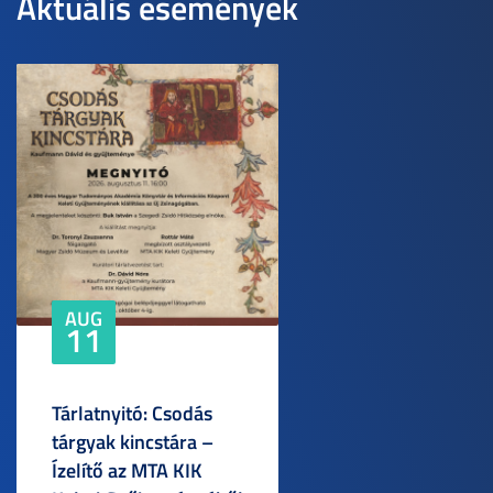
Aktuális események
AUG
11
Tárlatnyitó: Csodás
tárgyak kincstára –
Ízelítő az MTA KIK