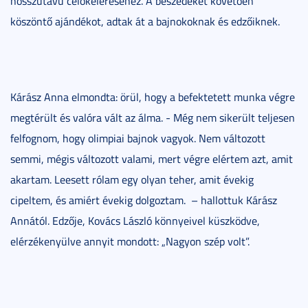
hosszútávú célokeléréséhez. A beszédeket követően
köszöntő ajándékot, adtak át a bajnokoknak és edzőiknek.
Kárász Anna elmondta: örül, hogy a befektetett munka végre
megtérült és valóra vált az álma. - Még nem sikerült teljesen
felfognom, hogy olimpiai bajnok vagyok. Nem változott
semmi, mégis változott valami, mert végre elértem azt, amit
akartam. Leesett rólam egy olyan teher, amit évekig
cipeltem, és amiért évekig dolgoztam.
– hallottuk Kárász
Annától. Edzője, Kovács László könnyeivel küszködve,
elérzékenyülve annyit mondott: „Nagyon szép volt”.