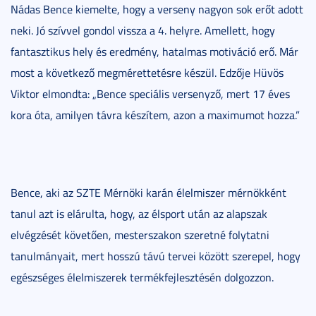
Nádas Bence kiemelte, hogy a verseny nagyon sok erőt adott
neki. Jó szívvel gondol vissza a 4. helyre. Amellett, hogy
fantasztikus hely és eredmény, hatalmas motiváció erő. Már
most a következő megmérettetésre készül. Edzője Hüvös
Viktor elmondta: „Bence speciális versenyző, mert 17 éves
kora óta, amilyen távra készítem, azon a maximumot hozza.”
Bence, aki az SZTE Mérnöki karán élelmiszer mérnökként
tanul azt is elárulta, hogy, az élsport után az alapszak
elvégzését követően, mesterszakon szeretné folytatni
tanulmányait, mert hosszú távú tervei között szerepel, hogy
egészséges élelmiszerek termékfejlesztésén dolgozzon.