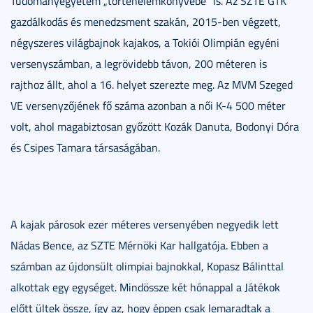
Tudományegyetem „történelemkönyvébe” is. Az SZTE GTK
gazdálkodás és menedzsment szakán, 2015-ben végzett,
négyszeres világbajnok kajakos, a Tokiói Olimpián egyéni
versenyszámban, a legrövidebb távon, 200 méteren is
rajthoz állt, ahol a 16. helyet szerezte meg. Az MVM Szeged
VE versenyzőjének fő száma azonban a női K-4 500 méter
volt, ahol magabiztosan győzött Kozák Danuta, Bodonyi Dóra
és Csipes Tamara társaságában.
A kajak párosok ezer méteres versenyében negyedik lett
Nádas Bence, az SZTE Mérnöki Kar hallgatója. Ebben a
számban az újdonsült olimpiai bajnokkal, Kopasz Bálinttal
alkottak egy egységet. Mindössze két hónappal a Játékok
előtt ültek össze, így az, hogy éppen csak lemaradtak a