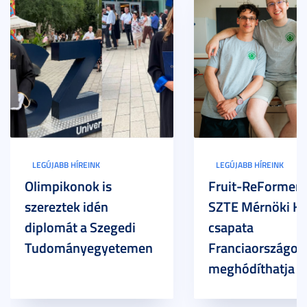
LEGÚJABB HÍREINK
LEGÚJABB HÍREINK
Olimpikonok is
Fruit-ReFormers:
szereztek idén
SZTE Mérnöki Ka
diplomát a Szegedi
csapata
Tudományegyetemen
Franciaországot 
meghódíthatja