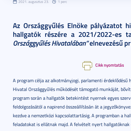
2021. augusztus 23.
1 perc
Az Országgyűlés Elnöke pályázatot hi
hallgatók részére a 2021/2022-es t
Országgyűlés Hivatalában”
elnevezésű pr
Cikk nyomtatás
A program célja az alkotmányjogi, parlamenti érdeklődésű 
Hivatal Országgyűlés működését támogató munkáját, bővíten
program során a hallgatók betekintést nyernek egyes szerv
feldolgozásától a napirend összeállításán át a jegyzőkönyvezé
kezdve a nemzetközi kapcsolattartásig. A programban a hal
feladatokat is ellátnak majd. A felvételt nyert hallgatókna