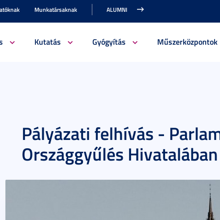
gatóknak
Munkatársaknak
ALUMNI
s
Kutatás
Gyógyítás
Műszerközpontok
Pályázati felhívás - Parla
Országgyűlés Hivatalában