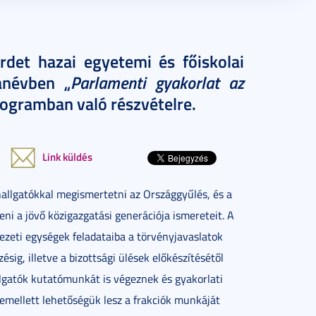
rdet hazai egyetemi és főiskolai
Parlamenti gyakorlat az
anévben „
ogramban való részvételre.
Link küldés
hallgatókkal megismertetni az Országgyűlés, és a
i a jövő közigazgatási generációja ismereteit. A
ezeti egységek feladataiba a törvényjavaslatok
sig, illetve a bizottsági ülések előkészítésétől
lgatók kutatómunkát is végeznek és gyakorlati
k emellett lehetőségük lesz a frakciók munkáját