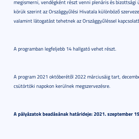
megismerni, vendégként részt venni plenáris és bizottsági
körük szerint az Országgyűlési Hivatala különböző szervezet
valamint látogatást tehetnek az Országgyűléssel kapcsolat
A programban legfeljebb 14 hallgató vehet részt.
A program 2021 októberétől 2022 márciusáig tart, decembe
csütörtöki napokon kerülnek megszervezésre.
A pályázatok beadásának határideje: 2021. szeptember 19