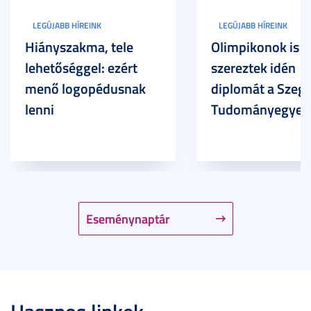
LEGÚJABB HÍREINK
LEGÚJABB HÍREINK
Hiányszakma, tele
Olimpikonok is
lehetőséggel: ezért
szereztek idén
menő logopédusnak
diplomát a Szege
lenni
Tudományegyet
Eseménynaptár