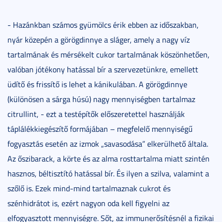
- Hazánkban számos gyümölcs érik ebben az időszakban,
nyár közepén a görögdinnye a sláger, amely a nagy víz
tartalmának és mérsékelt cukor tartalmának köszönhetően,
valóban jótékony hatással bír a szervezetünkre, emellett
üdítő és frissítő is lehet a kánikulában. A görögdinnye
(különösen a sárga húsú) nagy mennyiségben tartalmaz
citrullint, - ezt a testépítők előszeretettel használják
táplálékkiegészítő formájában – megfelelő mennyiségű
fogyasztás esetén az izmok „savasodása” elkerülhető általa.
Az őszibarack, a körte és az alma rosttartalma miatt szintén
hasznos, béltisztító hatással bír. És ilyen a szilva, valamint a
szőlő is. Ezek mind-mind tartalmaznak cukrot és
szénhidrátot is, ezért nagyon oda kell figyelni az
elfogyasztott mennyiségre. Sőt, az immunerősítésnél a fizikai