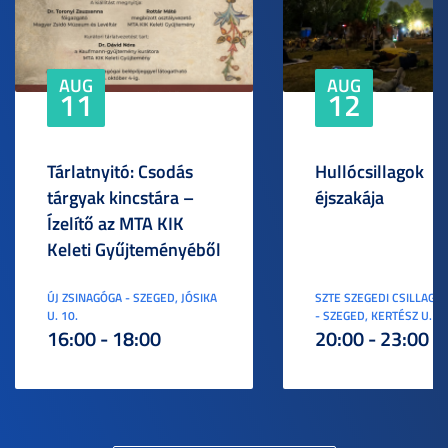
AUG
AUG
11
12
Tárlatnyitó: Csodás
Hullócsillagok
tárgyak kincstára –
éjszakája
Ízelítő az MTA KIK
Keleti Gyűjteményéből
ÚJ ZSINAGÓGA - SZEGED, JÓSIKA
SZTE SZEGEDI CSILLAGV
U. 10.
- SZEGED, KERTÉSZ U. 3.
16:00 - 18:00
20:00 - 23:00