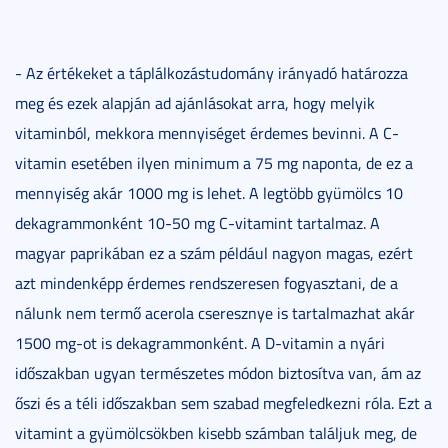
- Az értékeket a táplálkozástudomány irányadó határozza
meg és ezek alapján ad ajánlásokat arra, hogy melyik
vitaminból, mekkora mennyiséget érdemes bevinni. A C-
vitamin esetében ilyen minimum a 75 mg naponta, de ez a
mennyiség akár 1000 mg is lehet. A legtöbb gyümölcs 10
dekagrammonként 10-50 mg C-vitamint tartalmaz. A
magyar paprikában ez a szám például nagyon magas, ezért
azt mindenképp érdemes rendszeresen fogyasztani, de a
nálunk nem termő acerola cseresznye is tartalmazhat akár
1500 mg-ot is dekagrammonként. A D-vitamin a nyári
időszakban ugyan természetes módon biztosítva van, ám az
őszi és a téli időszakban sem szabad megfeledkezni róla. Ezt a
vitamint a gyümölcsökben kisebb számban találjuk meg, de