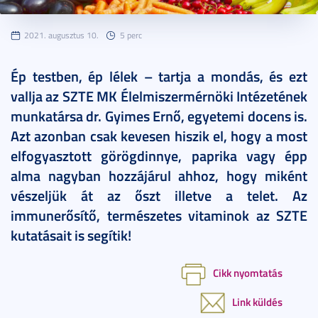
2021. augusztus 10.
5 perc
Ép testben, ép lélek – tartja a mondás, és ezt
vallja az SZTE MK Élelmiszermérnöki Intézetének
munkatársa dr. Gyimes Ernő, egyetemi docens is.
Azt azonban csak kevesen hiszik el, hogy a most
elfogyasztott görögdinnye, paprika vagy épp
alma nagyban hozzájárul ahhoz, hogy miként
vészeljük át az őszt illetve a telet. Az
immunerősítő, természetes vitaminok az SZTE
kutatásait is segítik!
Cikk nyomtatás
Link küldés