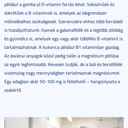
például a gomba jó D-vitamin forrás lehet. Sokszínűek és
sokrétűek a B-vitaminok is, amelyek az idegrendszer
működéséhez szükségesek. Szerencsére ehhez több forrásból
is hozzájuthatunk: ilyenek a gabonafélék és a legtöbb zöldség
és gyümölcs is, amelyek egy vagy akár többféle B-vitamint is
tartalmazhatnak. A kukorica például B1 vitaminban gazdag.
Az ásványi anyagok közül pedig talán a magnézium pótlása
az egyik legfontosabb. Kevesen tudják, de a bab és borsófélék
viszonylag nagy mennyiségben tartalmaznak magnéziumot.
Egy adagban akár 50-100 mg is fellelhető – hangsúlyozta a
szakértő.