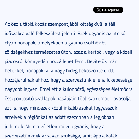
Az ősz a táplálkozás szempontjából kétségkívül a téli
időszakra való felkészülést jelenti. Ezek ugyanis az utolsó
olyan hónapok, amelyekben a gyümölcsökhöz és
zöldségekhez természetes úton, azaz a kertből, vagy a közeli
piacokról könnyedén hozzá lehet férni. Bevitelük már
hetekkel, hónapokkal a nagy hideg beköszönte előtt
hozzájárulnak ahhoz, hogy a szerveztünk ellenállóképessége
nagyobb legyen. Emellett a különböző, egészséges életmódra
összpontosító szaklapok hasábjain több szakember javasolja
azt is, hogy mindezek közül inkább azokat fogyasszuk,
amelyek a régiónkat az adott szezonban a legjobban
jellemzik. Nem a véletlen műve ugyanis, hogy a
szervezetünknek arra van szüksége, amit épp a kofák