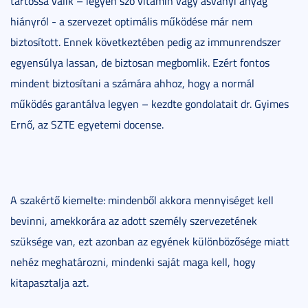
tartóssá válik – legyen szó vitamin vagy ásványi anyag
hiányról - a szervezet optimális működése már nem
biztosított. Ennek következtében pedig az immunrendszer
egyensúlya lassan, de biztosan megbomlik. Ezért fontos
mindent biztosítani a számára ahhoz, hogy a normál
működés garantálva legyen – kezdte gondolatait dr. Gyimes
Ernő, az SZTE egyetemi docense.
A szakértő kiemelte: mindenből akkora mennyiséget kell
bevinni, amekkorára az adott személy szervezetének
szüksége van, ezt azonban az egyének különbözősége miatt
nehéz meghatározni, mindenki saját maga kell, hogy
kitapasztalja azt.