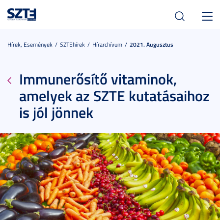
Toggl
navig
Hírek, Események
SZTEhírek
Hírarchívum
2021. Augusztus
Immunerősítő vitaminok,
amelyek az SZTE kutatásaihoz
is jól jönnek