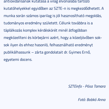
antioxidánsának kutatása a világ élvonalába tartozó
kutatóhelyekkel egyidőben az SZTE-n is megkezdődhetett. A
munka során számos iparilag is jól hasznosítható megoldás,
tudományos eredmény született. Célunk továbbra is a
táplálkozás komplex kérdéskörét minél átfogóbban
megközelíteni és körbejárni azért, hogy a közeljövőben sok-
sok ilyen és ehhez hasonló, felhasználható eredményt
publikálhassunk – zárta gondolatait dr. Gyimes Ernő,
egyetemi docens.
SZTEinfo - Pósa Tamara
Fotó: Bobkó Anna