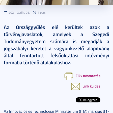
2021. április 08.
1 perc
Az Országgyűlés elé kerültek azok a
törvényjavaslatok, amelyek a Szegedi
Tudományegyetem számára is megadják a
jogszabályi keretet a vagyonkezelő alapítvány
által fenntartott felsőoktatási intézményi
formába történő átalakuláshoz.
Cikk nyomtatás
Link küldés
Az Innovációs és Technológiai Minisztérium (ITM) március 31-