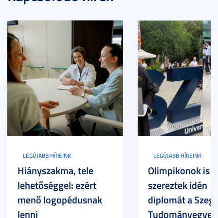
LEGÚJABB HÍREINK
LEGÚJABB HÍREINK
Hiányszakma, tele
Olimpikonok is
lehetőséggel: ezért
szereztek idén
menő logopédusnak
diplomát a Szege
lenni
Tudományegyet