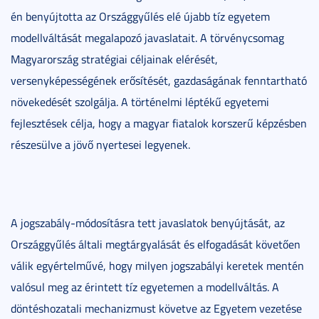
én benyújtotta az Országgyűlés elé újabb tíz egyetem
modellváltását megalapozó javaslatait. A törvénycsomag
Magyarország stratégiai céljainak elérését,
versenyképességének erősítését, gazdaságának fenntartható
növekedését szolgálja. A történelmi léptékű egyetemi
fejlesztések célja, hogy a magyar fiatalok korszerű képzésben
részesülve a jövő nyertesei legyenek.
A jogszabály-módosításra tett javaslatok benyújtását, az
Országgyűlés általi megtárgyalását és elfogadását követően
válik egyértelművé, hogy milyen jogszabályi keretek mentén
valósul meg az érintett tíz egyetemen a modellváltás. A
döntéshozatali mechanizmust követve az Egyetem vezetése