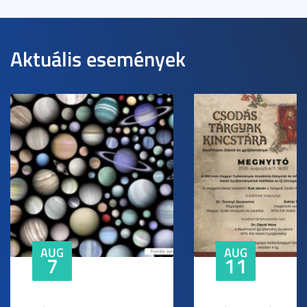
Aktuális események
AUG
AUG
7
11