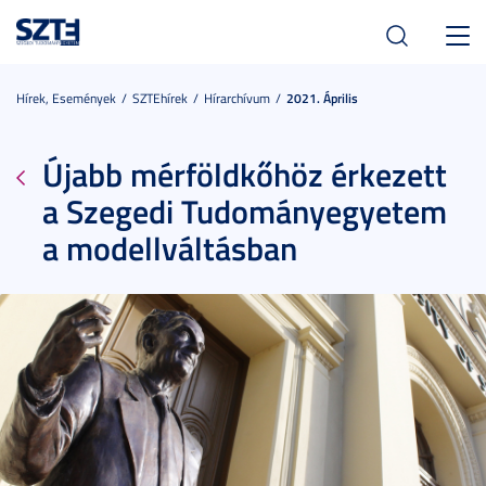
Toggl
navig
Hírek, Események
SZTEhírek
Hírarchívum
2021. Április
Újabb mérföldkőhöz érkezett
a Szegedi Tudományegyetem
a modellváltásban