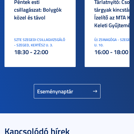
Péntek esti
Tárlatnyitó: Csod
csillagászat: Bolygók
tárgyak kincstára
közel és távol
Ízelítő az MTA KI
Keleti Gyűjtemén
SZTE SZEGEDI CSILLAGVIZSGÁLÓ
ÚJ ZSINAGÓGA - SZEGED,
- SZEGED, KERTÉSZ U. 3.
U. 10.
18:30 - 22:00
16:00 - 18:00
Eseménynaptár
Kapcsolódó hírek