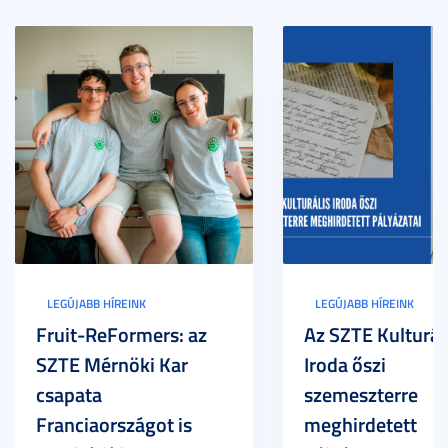
LEGÚJABB HÍREINK
LEGÚJABB HÍREINK
Fruit-ReFormers: az
Az SZTE Kulturál
SZTE Mérnöki Kar
Iroda őszi
csapata
szemeszterre
Franciaországot is
meghirdetett