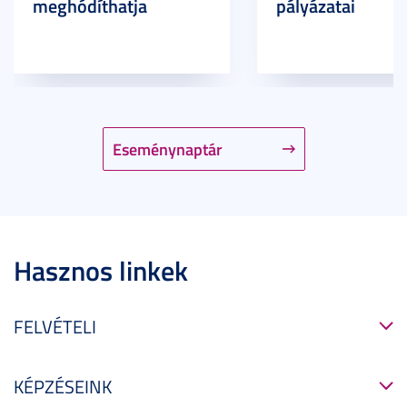
meghódíthatja
pályázatai
Eseménynaptár
Hasznos linkek
FELVÉTELI
KÉPZÉSEINK