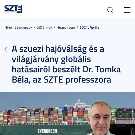
Toggl
navig
Hírek, Események
SZTEhírek
Hírarchívum
2021. Április
A szuezi hajóválság és a
világjárvány globális
hatásairól beszélt Dr. Tomka
Béla, az SZTE professzora