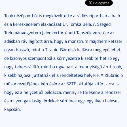
Több nézőpontból is megközelítette a rádiós riportban a hajó
és a kereskedelem elakadását Dr. Tomka Béla. A Szegedi
Tudományegyetem Jelenkortörténeti Tanszék vezetője az
adásban rávilágított arra, hogy a monstrum majdnem kétszer
olyan hosszú, mint a Titanic. Bár első hallásra meglepő lehet,
de bizonyos szempontból a környezetre kisebb terhet ró egy
nagy teherszállító, mintha ugyanazt a mennyiségű árut több,
kisebb hajóval juttatnák el a rendeltetési helyére. A Klubrádió
műsorvezetőjének kérdésére az SZTE oktatója kitért arra is,
hogy ez a helyzet jól példázza, mennyire törékeny a rendszer
és milyen gazdasági érdekek sérülnek egy-egy ilyen baleset
kapcsán.