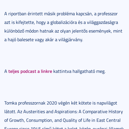
A riportban érintett másik probléma kapcsán, a professzor
azt is kifejtette, hogy a globalizációra és a világgazdaságra
különböző módon hatnak az olyan jelentős események, mint
a hajó balesete vagy akár a világjárvány.
teljes podcast a linkre
A
kattintva hallgatható meg.
Tomka professzornak 2020 végén két kötete is napvilágot
látott. Az Austerities and Aspirations: A Comparative History
of Growth, Consumption, and Quality of Life in East Central
Europe since 1945 című kötet a kelet-közép-európai államok