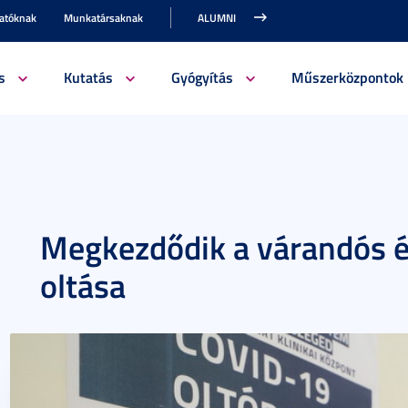
gatóknak
Munkatársaknak
ALUMNI
s
Kutatás
Gyógyítás
Műszerközpontok
Megkezdődik a várandós é
oltása