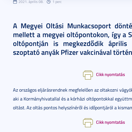
2021. április 08.
1 perc
A Megyei Oltási Munkacsoport döntés
mellett a megyei oltópontokon, így 
oltópontján is megkezdődik áprili
szoptató anyák Pfizer vakcinával történ
Cikk nyomtatás
Az országos eljárásrendnek megfelelően az oltakozni vágyókn
aki a Kormányhivatallal és a kórházi oltópontokkal együt
oltást. Az oltás pontos helyszínéről és időpontjáról a kis
Cikk nyomtatás