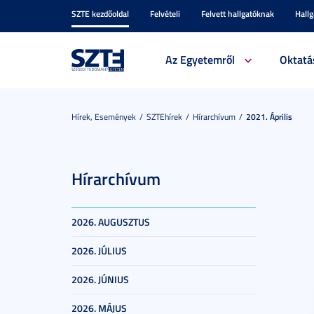
SZTE kezdőoldal
Felvételi
Felvett hallgatóknak
Hall
Az Egyetemről
Oktatá
Hírek, Események
SZTEhírek
Hírarchívum
2021. Április
Hírarchívum
2026. AUGUSZTUS
2026. JÚLIUS
2026. JÚNIUS
2026. MÁJUS