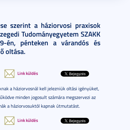
e szerint a háziorvosi praxisok
a Szegedi Tudományegyetem SZAKK
s 9-én, pénteken a várandós és
ő oltása.
Link küldés
ak a háziorvosnál kell jelezniük oltási igényüket,
tműködve minden jogosult számára megszervezi az
mamák a háziorvosuktól kapnak útmutatást.
Link küldés