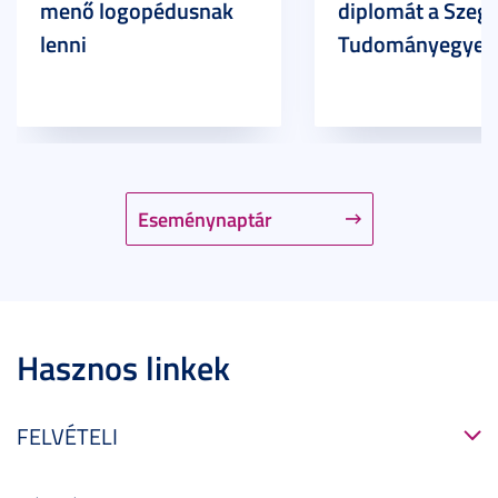
menő logopédusnak
diplomát a Szege
lenni
Tudományegyet
Eseménynaptár
Hasznos linkek
FELVÉTELI