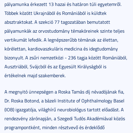
pályamunka érkezett 13 hazai és határon túli egyetemről.
Többek között Ukrajnából és Romániából is küldtek
absztraktokat. A szekció 77 tagozatában bemutatott
pályamunkák az orvostudomány témaköreinek szinte teljes
vertikumát lefedik. A legnépszerűbb témának az élettan,
kórélettan, kardiovaszkuláris medicina és idegtudomány
bizonyult. A zsűri nemzetközi - 236 tagja között Romániából,
Ausztriából, Svájcból és az Egyesült Királyságból is
értékelnek majd szakemberek.
A megnyitó ünnepségen a Roska Tamás díj névadójának fia,
Dr. Roska Botond, a bázeli Institute of Ophthalmology Basel
(IOB) igazgatója, világhírű neurobiológus tartott előadást. A
rendezvény zárónapján, a Szegedi Tudós Akadémiával közös
programpontként, minden résztvevő és érdeklődő