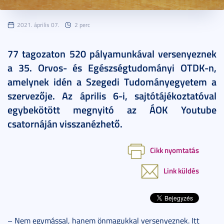
2021. április 07.
2 perc
77 tagozaton 520 pályamunkával versenyeznek
a 35. Orvos- és Egészségtudományi OTDK-n,
amelynek idén a Szegedi Tudományegyetem a
szervezője. Az április 6-i, sajtótájékoztatóval
egybekötött megnyitó az ÁOK Youtube
csatornáján visszanézhető.
Cikk nyomtatás
Link küldés
– Nem egymással, hanem önmagukkal versenyeznek. Itt