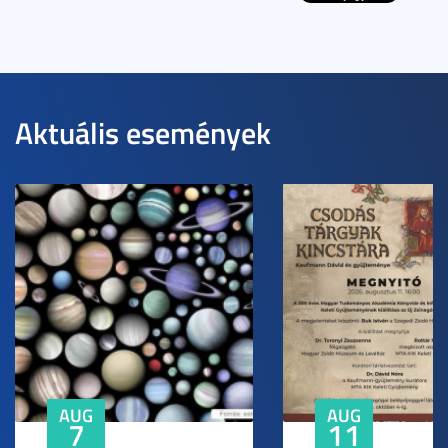
Aktuális események
AUG
AUG
7
11