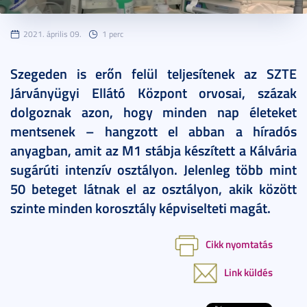
2021. április 09.
1 perc
Szegeden is erőn felül teljesítenek az SZTE
Járványügyi Ellátó Központ orvosai, százak
dolgoznak azon, hogy minden nap életeket
mentsenek – hangzott el abban a híradós
anyagban, amit az M1 stábja készített a Kálvária
sugárúti intenzív osztályon. Jelenleg több mint
50 beteget látnak el az osztályon, akik között
szinte minden korosztály képviselteti magát.
Cikk nyomtatás
Link küldés