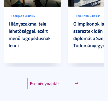
LEGÚJABB HÍREINK
LEGÚJABB HÍREINK
Hiányszakma, tele
Olimpikonok is
lehetőséggel: ezért
szereztek idén
menő logopédusnak
diplomát a Szege
lenni
Tudományegyet
Eseménynaptár