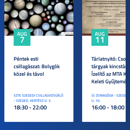
AUG
AUG
7
11
Péntek esti
Tárlatnyitó: Csod
csillagászat: Bolygók
tárgyak kincstára
közel és távol
Ízelítő az MTA KI
Keleti Gyűjtemén
SZTE SZEGEDI CSILLAGVIZSGÁLÓ
ÚJ ZSINAGÓGA - SZEGED,
- SZEGED, KERTÉSZ U. 3.
U. 10.
18:30 - 22:00
16:00 - 18:00