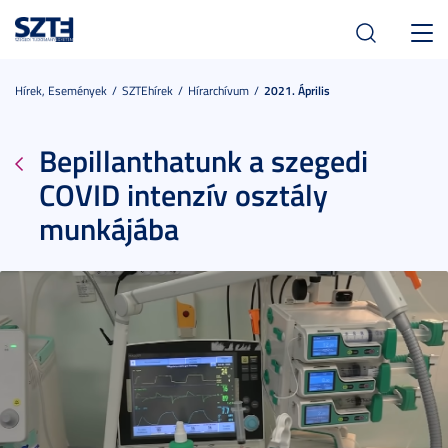
Toggl
navig
Hírek, Események
SZTEhírek
Hírarchívum
2021. Április
Bepillanthatunk a szegedi
COVID intenzív osztály
munkájába