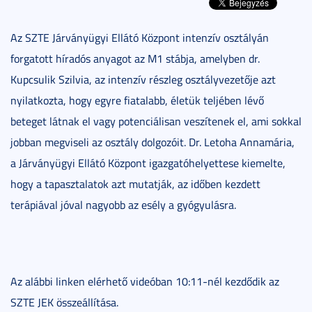
Az SZTE Járványügyi Ellátó Központ intenzív osztályán
forgatott híradós anyagot az M1 stábja, amelyben dr.
Kupcsulik Szilvia, az intenzív részleg osztályvezetője azt
nyilatkozta, hogy egyre fiatalabb, életük teljében lévő
beteget látnak el vagy potenciálisan veszítenek el, ami sokkal
jobban megviseli az osztály dolgozóit. Dr. Letoha Annamária,
a Járványügyi Ellátó Központ igazgatóhelyettese kiemelte,
hogy a tapasztalatok azt mutatják, az időben kezdett
terápiával jóval nagyobb az esély a gyógyulásra.
Az alábbi linken elérhető videóban 10:11-nél kezdődik az
SZTE JEK összeállítása.