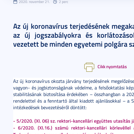
2020. november 21.
2 perc
Az új koronavírus terjedésének megaka
az új jogszabályokra és korlátozáso
vezetett be minden egyetemi polgára s
Cikk nyomtatás
Az új koronavírus okozta járvány terjedésének megelőzése,
vagyon- és jogbiztonságának védelme, a felsőoktatási k
stabilitásának biztosítása érdekében – összhangban a 2020
rendelettel és a fenntartó által kiadott ajánlásokkal – 
intézkedések bevezetéséről döntött:
- 5/2020. (XI. 06) sz. rektori-kancellári együttes utasítás
- 6/2020. (XI.16.) számú rektori-kancellári körlevélle