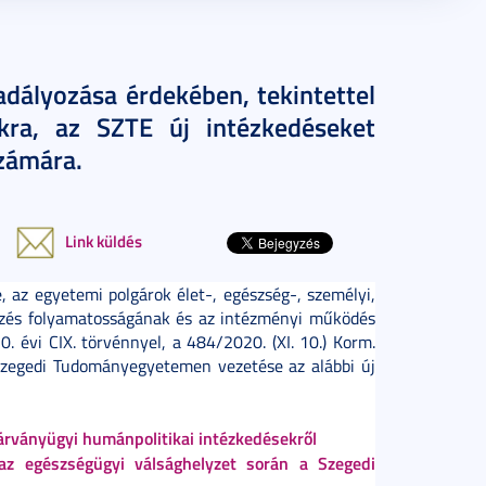
dályozása érdekében, tekintettel
kra, az SZTE új intézkedéseket
zámára.
Link küldés
 az egyetemi polgárok élet-, egészség-, személyi,
épzés folyamatosságának és az intézményi működés
. évi CIX. törvénnyel, a 484/2020. (XI. 10.) Korm.
a Szegedi Tudományegyetemen vezetése az alábbi új
 járványügyi humánpolitikai intézkedésekről
l az egészségügyi válsághelyzet során a Szegedi