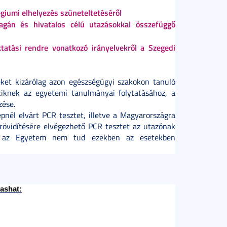
légiumi elhelyezés szüneteltetéséről
 magán és hivatalos célú utazásokkal összefüggő
oktatási rendre vonatkozó irányelvekről a Szegedi
eket kizárólag azon egészségügyi szakokon tanuló
akiknek az egyetemi tanulmányai folytatásához, a
zése.
épnél elvárt PCR tesztet, illetve a Magyarországra
erövidítésére elvégezhető PCR tesztet az utazónak
a, az Egyetem nem tud ezekben az esetekben
ashat: