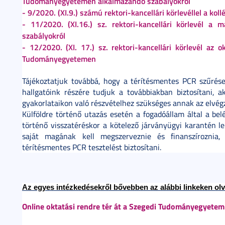
Tudományegyetemen alkalmazandó szabályokról
- 9/2020. (XI.9.) számú rektori-kancellári körlevéllel a kol
- 11/2020. (XI.16.) sz. rektori-kancellári körlevél a
szabályokról
- 12/2020. (XI. 17.) sz. rektori-kancellári körlevél az 
Tudományegyetemen
Tájékoztatjuk továbbá, hogy a térítésmentes PCR szűrés
hallgatóink részére tudjuk a továbbiakban biztosítani, 
gyakorlataikon való részvételhez szükséges annak az elvég
Külföldre történő utazás esetén a fogadóállam által a bel
történő visszatéréskor a kötelező járványügyi karantén l
saját magának kell megszerveznie és finanszírozni
térítésmentes PCR tesztelést biztosítani.
Az egyes intézkedésekről bővebben az alábbi linkeken olv
Online oktatási rendre tér át a Szegedi Tudományegyetem