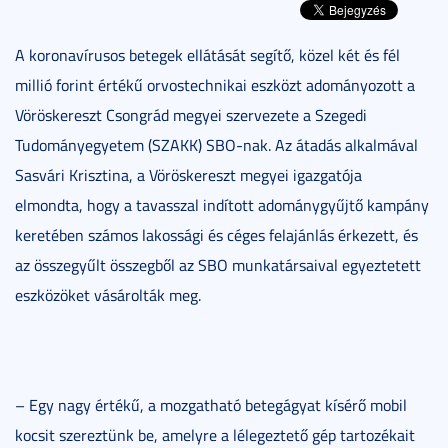
A koronavírusos betegek ellátását segítő, közel két és fél
millió forint értékű orvostechnikai eszközt adományozott a
Vöröskereszt Csongrád megyei szervezete a Szegedi
Tudományegyetem (SZAKK) SBO-nak. Az átadás alkalmával
Sasvári Krisztina, a Vöröskereszt megyei igazgatója
elmondta, hogy a tavasszal indított adománygyűjtő kampány
keretében számos lakossági és céges felajánlás érkezett, és
az összegyűlt összegből az SBO munkatársaival egyeztetett
eszközöket vásárolták meg.
– Egy nagy értékű, a mozgatható betegágyat kísérő mobil
kocsit szereztünk be, amelyre a lélegeztető gép tartozékait