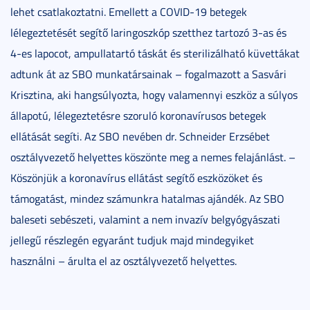
lehet csatlakoztatni. Emellett a COVID-19 betegek
lélegeztetését segítő laringoszkóp szetthez tartozó 3-as és
4-es lapocot, ampullatartó táskát és sterilizálható küvettákat
adtunk át az SBO munkatársainak – fogalmazott a Sasvári
Krisztina, aki hangsúlyozta, hogy valamennyi eszköz a súlyos
állapotú, lélegeztetésre szoruló koronavírusos betegek
ellátását segíti. Az SBO nevében dr. Schneider Erzsébet
osztályvezető helyettes köszönte meg a nemes felajánlást. –
Köszönjük a koronavírus ellátást segítő eszközöket és
támogatást, mindez számunkra hatalmas ajándék. Az SBO
baleseti sebészeti, valamint a nem invazív belgyógyászati
jellegű részlegén egyaránt tudjuk majd mindegyiket
használni – árulta el az osztályvezető helyettes.