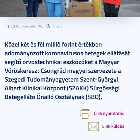
2020. november 05.
1 perc
Közel két és fél millió forint értékben
adományozott koronavírusos betegek ellátását
segítő orvostechnikai eszközöket a Magyar
Vöröskereszt Csongrád megyei szervezete a
Szegedi Tudományegyetem Szent-Györgyi
Albert Klinikai Központ (SZAKK) Sürgősségi
Betegellátó Önálló Osztálynak (SBO).
Cikk nyomtatás
Link küldés