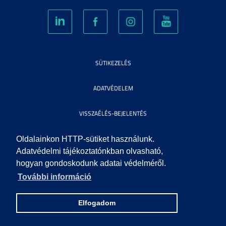
SÜTIKEZELÉS
ADATVÉDELEM
VISSZAÉLÉS-BEJELENTÉS
KÖZÉRDEKŰ ADATOK
Oldalainkon HTTP-sütiket használunk.
Adatvédelmi tájékoztatónkban olvasható,
hogyan gondoskodunk adatai védelméről.
IMPRESSZUM
További információ
SEGÍTSÉG
Elfogadom
© 2010 SZEGEDI TUDOMÁNYEGYETEM. MINDEN JOG FENNTARTVA.