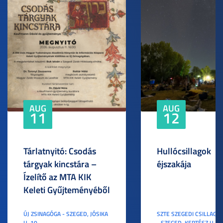
AUG
AUG
11
12
Tárlatnyitó: Csodás
Hullócsillagok
tárgyak kincstára –
éjszakája
Ízelítő az MTA KIK
Keleti Gyűjteményéből
ÚJ ZSINAGÓGA - SZEGED, JÓSIKA
SZTE SZEGEDI CSILLAGV
U. 10.
- SZEGED, KERTÉSZ U. 3.