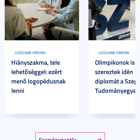
LEGÚJABB HÍREINK
LEGÚJABB HÍREINK
Hiányszakma, tele
Olimpikonok is
lehetőséggel: ezért
szereztek idén
menő logopédusnak
diplomát a Szege
lenni
Tudományegyet
Eseménynaptár