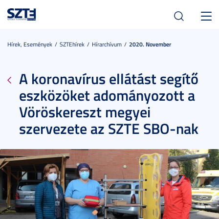
Toggl
navig
Hírek, Események
SZTEhírek
Hírarchívum
2020. November
A koronavírus ellátást segítő
eszközöket adományozott a
Vöröskereszt megyei
szervezete az SZTE SBO-nak