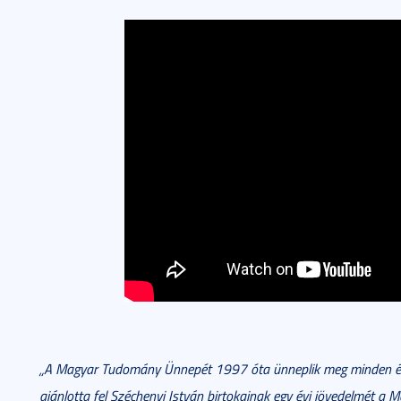
„A Magyar Tudomány Ünnepét 1997 óta ünneplik meg minden é
ajánlotta fel Széchenyi István birtokainak egy évi jövedelmét 