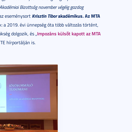
kadémiai Bizottság november végéig gazdag
Krisztin Tibor
akadémikus. Az MTA
 az eseménysort
 a 2019. évi ünnepség óta több változás történt,
Impozáns külsőt kapott az MTA
kség dolgozik, és „
TE hírportálján is.