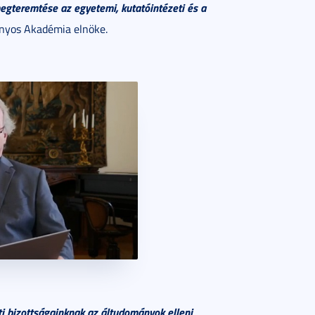
egteremtése az egyetemi, kutatóintézeti és a
nyos Akadémia elnöke.
ti bizottságainknak
az áltudományok elleni