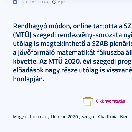
2020. november 04.
8 perc
Rendhagyó módon, online tartotta a 
(MTÜ) szegedi rendezvény-sorozata nyi
utólag is megtekinthető a SZAB plenári
a jövőformáló matematikát fókuszba ál
követte. Az MTÜ 2020. évi szegedi prog
előadások nagy része utólag is visszan
honlapján.
Cikk nyomtatás
Magyar Tudomány Ünnepe 2020., Szegedi Akadémiai Bizott