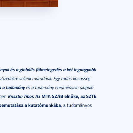
ványok és a globális fölmelegedés a két legnagyobb
vtizedekre velünk maradnak. Egy tudós közösség
a a tudomány
és a tudomány eredményein alapuló
Krisztin Tibor
. Az MTA SZAB elnöke, az SZTE
ében
al bemutatása a kutatómunkába
, a tudományos