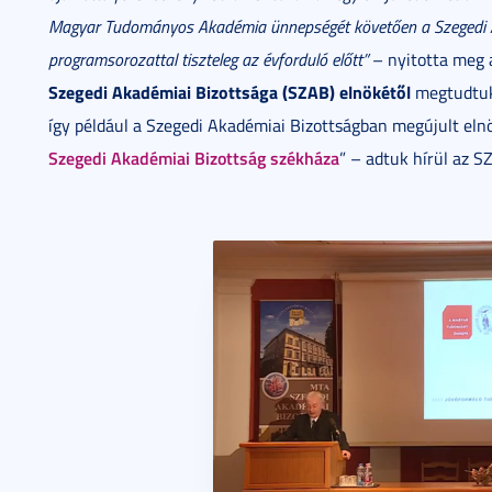
Magyar Tudományos Akadémia ünnepségét követően a Szegedi A
programsorozattal tiszteleg az évforduló előtt”
– nyitotta meg
Szegedi Akadémiai Bizottsága (SZAB) elnökétől
megtudtuk:
így például a Szegedi Akadémiai Bizottságban megújult elnö
Szegedi Akadémiai Bizottság székháza
” – adtuk hírül az SZ