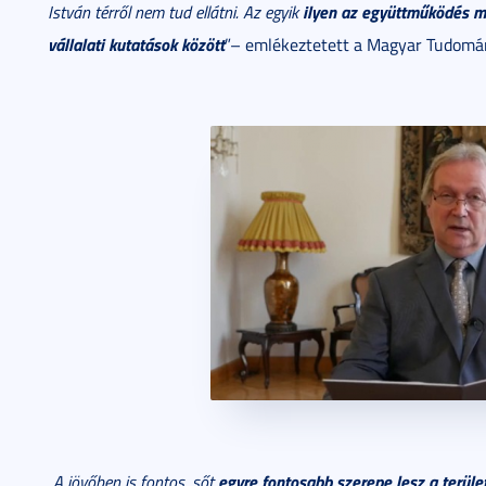
ilyen az együttműködés m
István térről nem tud ellátni. Az egyik
vállalati kutatások között
”– emlékeztetett a Magyar Tudomá
egyre fontosabb szerepe lesz a terüle
„A jövőben is fontos, sőt