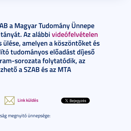
SZAB a Magyar Tudomány Ünnepe
tányát. Az alábbi
videófelvételen
s ülése, amelyen a köszöntőket és
lító tudományos előadást díjeső
ram-sorozata folytatódik, az
ézhető a SZAB és az MTA
Link küldés
ság megnyitó ünnepsége: