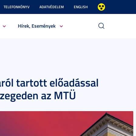
TELEFONKÖNYV
ADATVÉDELEM
ENGLISH
Hírek, Események
ól tartott előadással
 Szegeden az MTÜ