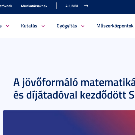
gatóknak
Munkatársaknak
ALUMNI
s
Kutatás
Gyógyítás
Műszerközpontok
A jövőformáló matematikár
és díjátadóval kezdődött