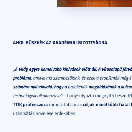
AHOL BÜSZKÉK AZ AKADÉMIAI BIZOTTSÁGRA
„A világ egyre komolyabb kihívások előtt áll. A vírusalapú jár
probléma
, amivel ma szembesülünk, és ezek a problémák még é
számára nyilvánvaló, hogy a
megoldásának a kulcs
problémák
technológiák alkalmazása”
– hangsúlyozta megnyitó beszéd
TTIK professzora
céljuk minél több fiat
rámutatott arra:
utánpótlás növelése érdekében.