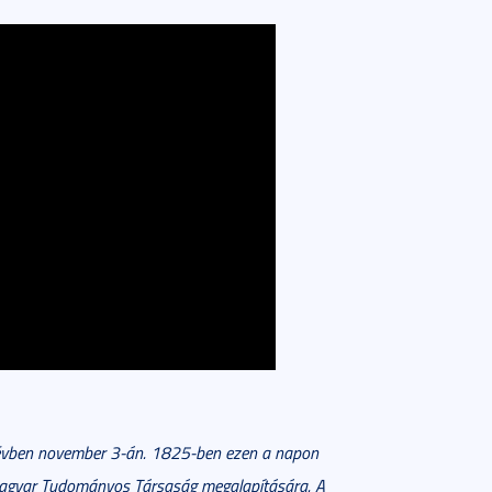
vben november 3-án. 1825-ben ezen a napon
a Magyar Tudományos Társaság megalapítására. A