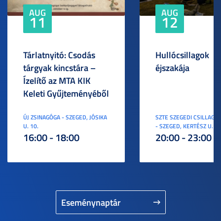
AUG
AUG
11
12
Tárlatnyitó: Csodás
Hullócsillagok
tárgyak kincstára –
éjszakája
Ízelítő az MTA KIK
Keleti Gyűjteményéből
ÚJ ZSINAGÓGA - SZEGED, JÓSIKA
SZTE SZEGEDI CSILLAGV
U. 10.
- SZEGED, KERTÉSZ U. 3.
16:00 - 18:00
20:00 - 23:00
Eseménynaptár