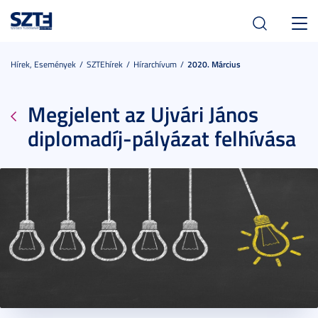
Toggl
navig
Hírek, Események
SZTEhírek
Hírarchívum
2020. Március
Megjelent az Ujvári János
diplomadíj-pályázat felhívása