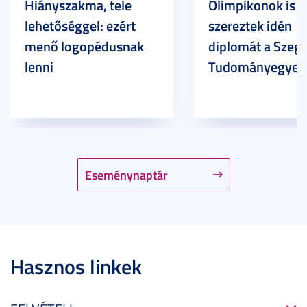
Hiányszakma, tele
Olimpikonok is
lehetőséggel: ezért
szereztek idén
menő logopédusnak
diplomát a Szege
lenni
Tudományegyet
Eseménynaptár
Hasznos linkek