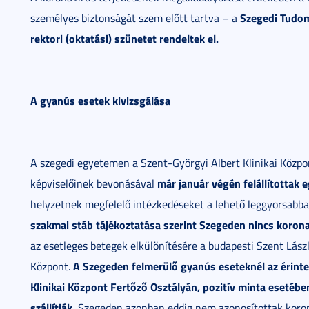
Szegedi Tudo
személyes biztonságát szem előtt tartva – a
rektori (oktatási) szünetet rendeltek el.
A gyanús esetek kivizsgálása
A szegedi egyetemen a Szent-Györgyi Albert Klinikai Közp
már január végén felállítottak 
képviselőinek bevonásával
helyzetnek megfelelő intézkedéseket a lehető leggyorsabb
szakmai stáb tájékoztatása szerint Szegeden nincs korona
az esetleges betegek elkülönítésére a budapesti Szent Lász
A Szegeden felmerülő gyanús eseteknél az érintet
Központ.
Klinikai Központ Fertőző Osztályán, pozitív minta esetéb
szállítják.
Szegeden azonban eddig nem azonosítottak korona