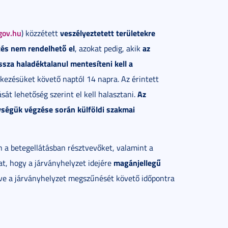
gov.hu
veszélyeztetett területekre
) közzétett
tés nem rendelhető el
az
, azokat pedig, akik
ssza haladéktalanul mentesíteni kell a
érkezésüket követő naptól 14 napra. Az érintett
Az
át lehetőség szerint el kell halasztani.
ségük végzése során külföldi szakmai
n a betegellátásban résztvevőket, valamint a
magánjellegű
at, hogy a járványhelyzet idejére
etve a járványhelyzet megszűnését követő időpontra