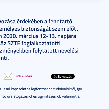
yozása érdekében a fenntartó
zemélyes biztonságát szem előtt
 2020. március 12-13. napjára
. Az SZTE foglalkoztatotti
ézményekben folytatott nevelési
nti.
Link küldés
russal kapcsolatos legfontosabb tudnivalókról, így
ntő óralátogatásról és ügyintézésről, valamint a