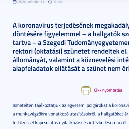
2020. március 11.
5 perc
A koronavírus terjedésének megakadál
döntésére figyelemmel – a hallgatók s
tartva – a Szegedi Tudományegyetemen
rektori (oktatási) szünetet rendeltek el
állományát, valamint a köznevelési int
alapfeladatok ellátását a szünet nem éri
Cikk nyomtatás
Ismételten tájékoztatjuk az egyetemi polgárokat a koronaví
a munkavégzőkre vonatkozó utasításokról, a hallgatókat éri
fertőzéssel kapcsolatos nyilatkozási és intézkedési rendről.