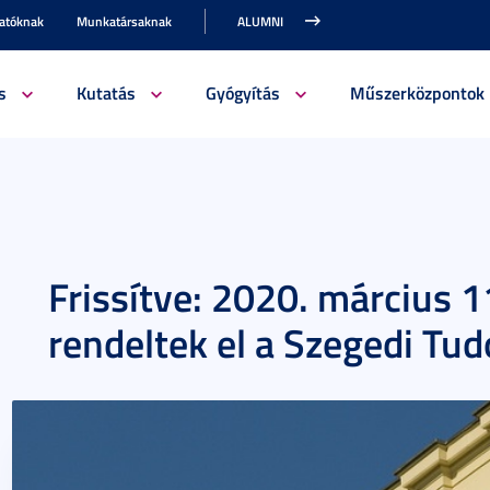
gatóknak
Munkatársaknak
ALUMNI
s
Kutatás
Gyógyítás
Műszerközpontok
Frissítve: 2020. március 1
rendeltek el a Szegedi 