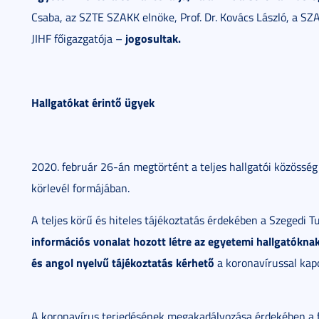
Csaba, az SZTE SZAKK elnöke, Prof. Dr. Kovács László, a S
jogosultak.
JIHF főigazgatója –
Hallgatókat érintő ügyek
2020. február 26-án megtörtént a teljes hallgatói közösség
körlevél formájában.
A teljes körű és hiteles tájékoztatás érdekében a Szeged
információs vonalat hozott létre az egyetemi hallgatókna
és angol nyelvű tájékoztatás kérhető
a koronavírussal kap
A koronavírus terjedésének megakadályozása érdekében a f