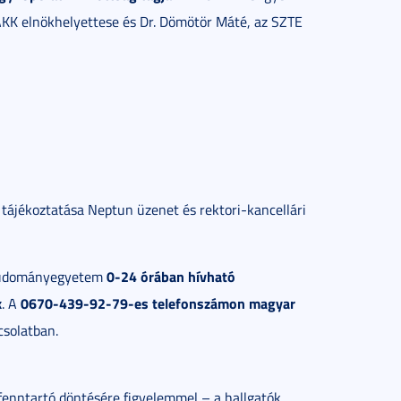
ZAKK elnökhelyettese és Dr. Dömötör Máté, az SZTE
 tájékoztatása Neptun üzenet és rektori-kancellári
0-24 órában hívható
i Tudományegyetem
k
0670-439-92-79-es telefonszámon
magyar
. A
csolatban.
enntartó döntésére figyelemmel – a hallgatók