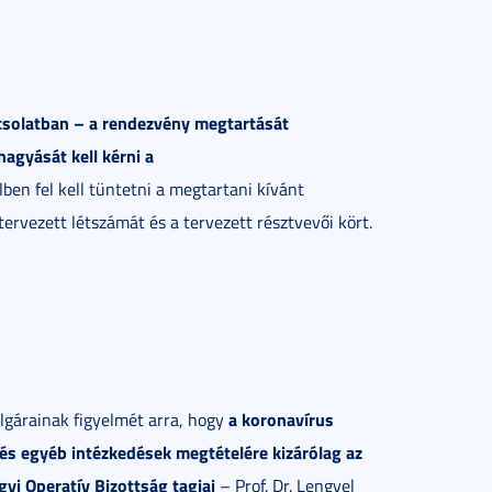
csolatban – a rendezvény megtartását
agyását kell kérni a
ben fel kell tüntetni a megtartani kívánt
tervezett létszámát és a tervezett résztvevői kört.
a koronavírus
gárainak figyelmét arra, hogy
 és egyéb intézkedések megtételére kizárólag az
yi Operatív Bizottság tagjai
– Prof. Dr. Lengyel