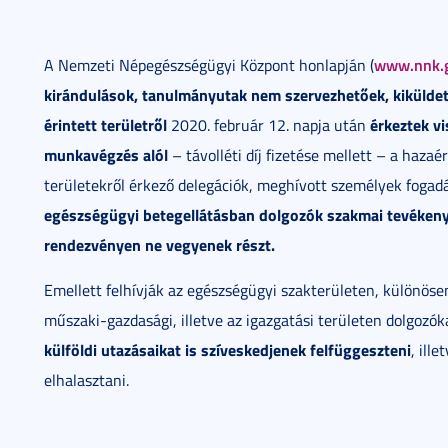
www.nnk.
A Nemzeti Népegészségügyi Központ honlapján (
kirándulások, tanulmányutak nem szervezhetőek, kikülde
érintett területről
érkeztek vi
2020. február 12. napja után
munkavégzés alól
– távolléti díj fizetése mellett – a haza
területekről érkező delegációk, meghívott személyek fogadás
egészségügyi betegellátásban dolgozók szakmai tevékeny
rendezvényen ne vegyenek részt.
Emellett felhívják az egészségügyi szakterületen, különöse
műszaki-gazdasági, illetve az igazgatási területen dolgozók
külföldi utazásaikat is szíveskedjenek felfüggeszteni
, ill
elhalasztani.