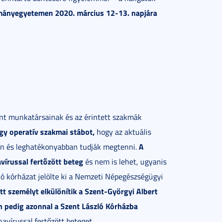
mányegyetemen 2020. március 12-13. napjára
ont munkatársainak és az érintett szakmák
egy operatív szakmai stábot,
hogy az aktuális
A
an és leghatékonyabban tudják megtenni.
vírussal fertőzött beteg
és nem is lehet, ugyanis
ló kórházat jelölte ki a Nemzeti Népegészségügyi
t személyt elkülönítik a Szent-Györgyi Albert
en pedig azonnal a Szent László Kórházba
vírussal fertőzött beteget.