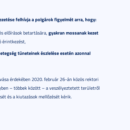
etése felhívja a polgárok figyelmét arra, hogy:
gyakran mossanak kezet
s előírások betartására,
ó érintkezést,
betegség tüneteinek észlelése esetén azonnal
ása érdekében 2020. február 26-án közös rektori
yben – többek között – a veszélyeztetett területről
ét és a kiutazások mellőzését kérik.