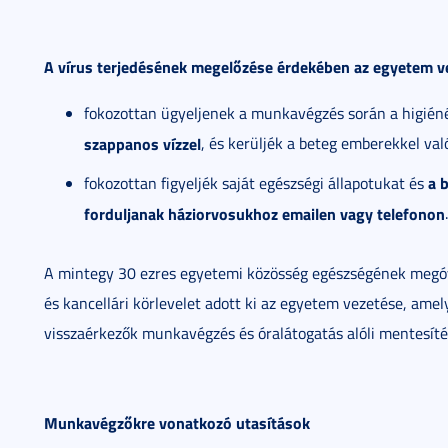
A vírus terjedésének megelőzése érdekében az egyetem vez
fokozottan ügyeljenek a munkavégzés során a higiéné
szappanos vízzel
, és kerüljék a beteg emberekkel val
a 
fokozottan figyeljék saját egészségi állapotukat és
forduljanak háziorvosukhoz emailen vagy telefonon
.
A mintegy 30 ezres egyetemi közösség egészségének megóv
és kancellári körlevelet adott ki az egyetem vezetése, amel
visszaérkezők munkavégzés és óralátogatás alóli mentesítés
Munkavégzőkre vonatkozó utasítások