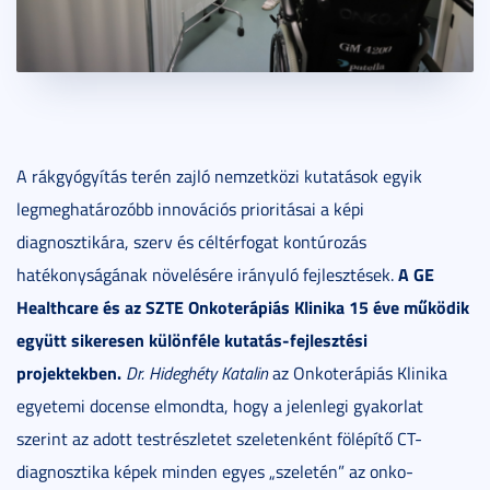
A rákgyógyítás terén zajló nemzetközi kutatások egyik
legmeghatározóbb innovációs prioritásai a képi
diagnosztikára, szerv és céltérfogat kontúrozás
A GE
hatékonyságának növelésére irányuló fejlesztések.
Healthcare és az SZTE Onkoterápiás Klinika 15 éve működik
együtt sikeresen különféle kutatás-fejlesztési
projektekben.
Dr. Hideghéty Katalin
az Onkoterápiás Klinika
egyetemi docense elmondta, hogy a jelenlegi gyakorlat
szerint az adott testrészletet szeletenként fölépítő CT-
diagnosztika képek minden egyes „szeletén” az onko-