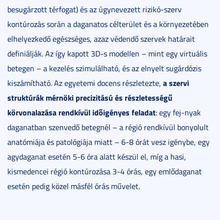
besugárzott térfogat) és az úgynevezett rizikó-szerv
kontúrozás során a daganatos célterület és a környezetében
elhelyezkedő egészséges, azaz védendő szervek határait
definiálják. Az így kapott 3D-s modellen – mint egy virtuális
betegen – a kezelés szimulálható, és az elnyelt sugárdózis
a szervi
kiszámítható. Az egyetemi docens részletezte,
struktúrák mérnöki precizitású és részletességű
körvonalazása rendkívül időigényes feladat
: egy fej-nyak
daganatban szenvedő betegnél – a régió rendkívül bonyolult
anatómiája és patológiája miatt – 6-8 órát vesz igénybe, egy
agydaganat esetén 5-6 óra alatt készül el, míg a hasi,
kismedencei régió kontúrozása 3-4 órás, egy emlődaganat
esetén pedig közel másfél órás művelet.