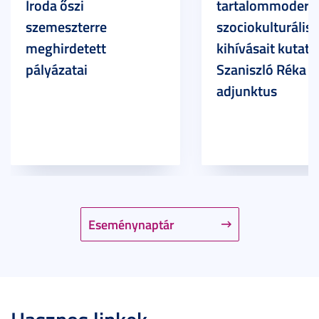
Iroda őszi
tartalommoderác
szemeszterre
szociokulturális
meghirdetett
kihívásait kutatja
pályázatai
Szaniszló Réka Br
adjunktus
Eseménynaptár