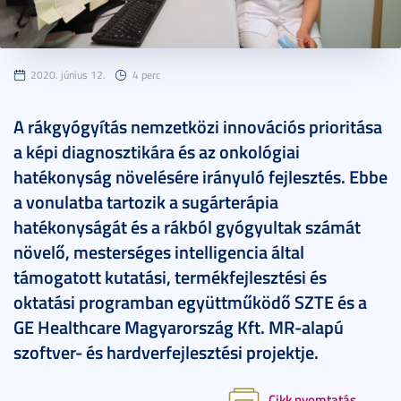
2020. június 12.
4 perc
A rákgyógyítás nemzetközi innovációs prioritása
a képi diagnosztikára és az onkológiai
hatékonyság növelésére irányuló fejlesztés. Ebbe
a vonulatba tartozik a sugárterápia
hatékonyságát és a rákból gyógyultak számát
növelő, mesterséges intelligencia által
támogatott kutatási, termékfejlesztési és
oktatási programban együttműködő SZTE és a
GE Healthcare Magyarország Kft. MR-alapú
szoftver- és hardverfejlesztési projektje.
Cikk nyomtatás