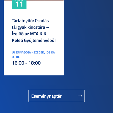
11
Tárlatnyitó: Csodás
tárgyak kincstára –
Ízelítő az MTA KIK
Keleti Gyűjteményéből
ÚJ ZSINAGÓGA - SZEGED, JÓSIKA
U. 10.
16:00 - 18:00
Eseménynaptár