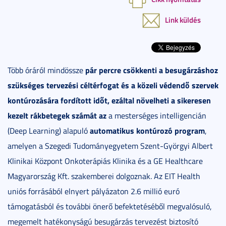
Link küldés
pár percre csökkenti a besugárzáshoz
Több óráról mindössze
szükséges tervezési céltérfogat és a közeli védendő szervek
kontúrozására fordított időt, ezáltal növelheti a sikeresen
kezelt rákbetegek számát az
a mesterséges intelligencián
automatikus kontúrozó program
(Deep Learning) alapuló
,
amelyen a Szegedi Tudományegyetem Szent-Györgyi Albert
Klinikai Központ Onkoterápiás Klinika és a GE Healthcare
Magyarország Kft. szakemberei dolgoznak. Az EIT Health
uniós forrásából elnyert pályázaton 2.6 millió euró
támogatásból és további önerő befektetéséből megvalósuló,
megemelt hatékonyságú besugárzás tervezést biztosító