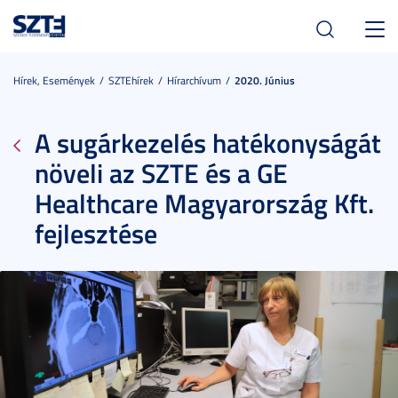
Toggl
navig
Hírek, Események
SZTEhírek
Hírarchívum
2020. Június
A sugárkezelés hatékonyságát
növeli az SZTE és a GE
Healthcare Magyarország Kft.
fejlesztése