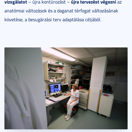
vizsgálatot
újra tervezést végezni
– újra kontúrozást –
az
anatómiai változások és a daganat térfogat változásának
követése, a besugárzási terv adaptálása céljából.