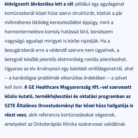
kidolgozott ábrázolása lett a cél
: például egy agydaganat
kontúrozásnál közel húsz szervi struktúrát, köztük a pár
milliméteres látóideg kereszteződést éppúgy, mint a
hormontermelésre komoly hatással bíró, borsószem
nagyságú agyalapi mirigyet is körbe rajzolják. Ha a
besugárzásnál erre a védendő szervre nem ügyelnek, a
betegnél később jelentős életminőség romlás jelentkezhet.
Ugyanez az elv érvényesül egy baloldali emlődaganatnál, ahol
– a kardiológiai problémák elkerülése érdekében – a szívet
A GE Healthcare Magyarország Kft.-vel szervezett
kell óvni.
közös kutató, termékfejlesztési és oktatási programban az
SZTE Általános Orvostudományi Kar közel húsz hallgatója is
részt vesz
, akik referencia kontúrozásokat végeznek,
amelyeket az Onkoterápiás Klinika szakorvosai validálnak.