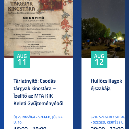
AUG
AUG
11
12
Tárlatnyitó: Csodás
Hullócsillagok
tárgyak kincstára –
éjszakája
Ízelítő az MTA KIK
Keleti Gyűjteményéből
ÚJ ZSINAGÓGA - SZEGED, JÓSIKA
SZTE SZEGEDI CSILLAGV
U. 10.
- SZEGED, KERTÉSZ U. 3.
16:00 - 18:00
20:00 - 23:00