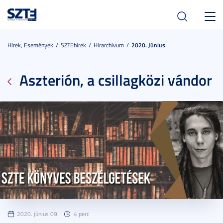
Toggl
navig
Hírek, Események
SZTEhírek
Hírarchívum
2020. Június
Aszterión, a csillagközi vándor
2020. június 09.
4 perc