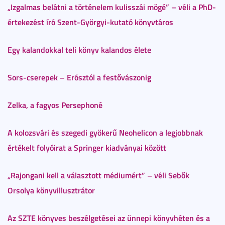
„Izgalmas belátni a történelem kulisszái mögé” – véli a PhD-
értekezést író Szent-Györgyi-kutató könyvtáros
Egy kalandokkal teli könyv kalandos élete
Sors-cserepek – Erósztól a festővászonig
Zelka, a fagyos Persephoné
A kolozsvári és szegedi gyökerű Neohelicon a legjobbnak
értékelt folyóirat a Springer kiadványai között
„Rajongani kell a választott médiumért” – véli Sebők
Orsolya könyvillusztrátor
Az SZTE könyves beszélgetései az ünnepi könyvhéten és a