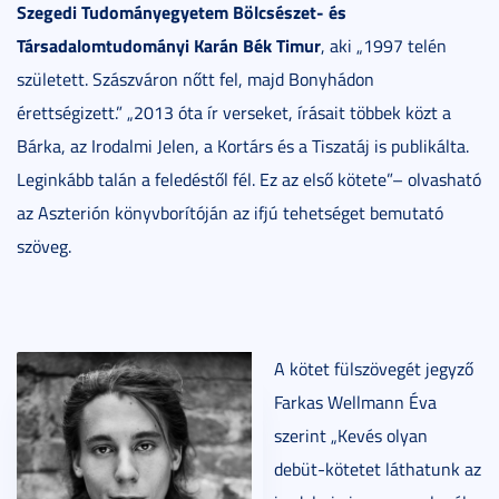
Szegedi Tudományegyetem Bölcsészet- és
Társadalomtudományi Karán Bék Timur
, aki „1997 telén
született. Szászváron nőtt fel, majd Bonyhádon
érettségizett.” „2013 óta ír verseket, írásait többek közt a
Bárka, az Irodalmi Jelen, a Kortárs és a Tiszatáj is publikálta.
Leginkább talán a feledéstől fél. Ez az első kötete”– olvasható
az Aszterión könyvborítóján az ifjú tehetséget bemutató
szöveg.
A kötet fülszövegét jegyző
Farkas Wellmann Éva
szerint „Kevés olyan
debüt-kötetet láthatunk az