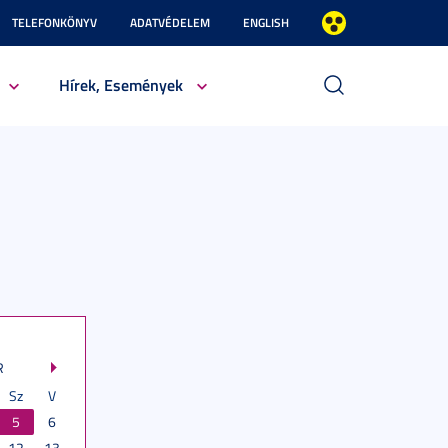
TELEFONKÖNYV
ADATVÉDELEM
ENGLISH
Hírek, Események
R
Sz
V
5
6
12
13