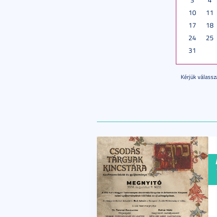
10
11
17
18
24
25
31
Kérjük válassz