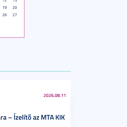
19
20
26
27
2026.08.11
ra – Ízelítő az MTA KIK