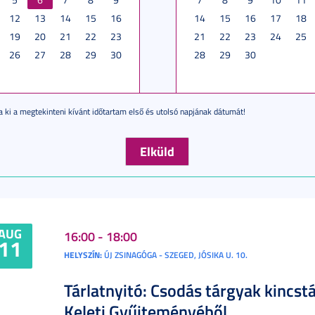
12
13
14
15
16
14
15
16
17
18
19
20
21
22
23
21
22
23
24
25
26
27
28
29
30
28
29
30
a ki a megtekinteni kívánt időtartam első és utolsó napjának dátumát!
AUG
16:00 - 18:00
11
HELYSZÍN:
ÚJ ZSINAGÓGA - SZEGED, JÓSIKA U. 10.
Tárlatnyitó: Csodás tárgyak kincstá
Keleti Gyűjteményéből