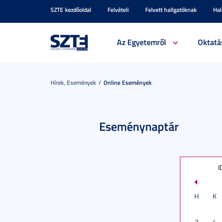
SZTE kezdőoldal
Felvételi
Felvett hallgatóknak
Hal
Az Egyetemről
Oktatá
Hírek, Események
Online Események
Eseménynaptár
I
H
K
3
4