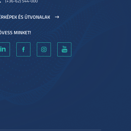
(+36-62) 544-000
ÉRKÉPEK ÉS ÚTVONALAK
ÖVESS MINKET!