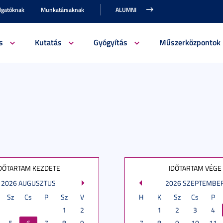
lgatóknak
Munkatársaknak
ALUMNI
s
Kutatás
Gyógyítás
Műszerközpontok
DŐTARTAM KEZDETE
IDŐTARTAM VÉGE
2026 AUGUSZTUS
2026 SZEPTEMBE
Sz
Cs
P
Sz
V
H
K
Sz
Cs
P
1
2
1
2
3
4
5
6
7
8
9
7
8
9
10
11