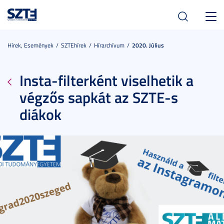
Toggl
navig
Hírek, Események
SZTEhírek
Hírarchívum
2020. Július
Insta-filterként viselhetik a
végzős sapkát az SZTE-s
diákok