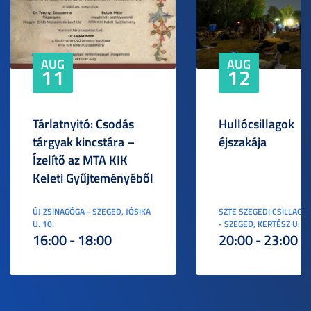
AUG
AUG
11
12
Tárlatnyitó: Csodás
Hullócsillagok
tárgyak kincstára –
éjszakája
Ízelítő az MTA KIK
Keleti Gyűjteményéből
ÚJ ZSINAGÓGA - SZEGED, JÓSIKA
SZTE SZEGEDI CSILLAGV
U. 10.
- SZEGED, KERTÉSZ U. 3.
16:00 - 18:00
20:00 - 23:00