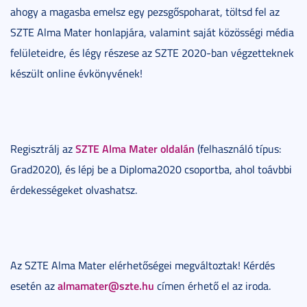
ahogy a magasba emelsz egy pezsgőspoharat, töltsd fel az
SZTE Alma Mater honlapjára, valamint saját közösségi média
felületeidre, és légy részese az SZTE 2020-ban végzetteknek
készült online évkönyvének!
SZTE Alma Mater oldalán
Regisztrálj az
(felhasználó típus:
Grad2020), és lépj be a Diploma2020 csoportba, ahol toávbbi
érdekességeket olvashatsz.
Az SZTE Alma Mater elérhetőségei megváltoztak! Kérdés
almamater@szte.hu
esetén az
címen érhető el az iroda.