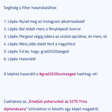
Segítség a filter használatához:
1. Lépés: Nyisd meg az Instagram alkalmazásod!
2. Lépés: Bal oldalt menj a fényképező ikonra!
3. Lépés: Pörgesd végig jobbra az utolsó opcióhoz, és menj rá!
4. Lépés: Menj jobb oldalt fent a nagyítóra!
5. Lépés: Írd be, hogy: grad2020szeged
6. Lépés: Használd!
#grad2020uniszeged
A képhez használd a
hashtag–et!
Emeljük poharunkat az SZTE friss
Csatlakozz az „
diplomásaira
” kihíváshoz is: készíts egy képet magadról,