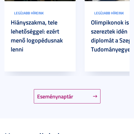
LEGÚJABB HÍREINK
LEGÚJABB HÍREINK
Hiányszakma, tele
Olimpikonok is
lehetőséggel: ezért
szereztek idén
menő logopédusnak
diplomát a Szege
lenni
Tudományegyet
Eseménynaptár