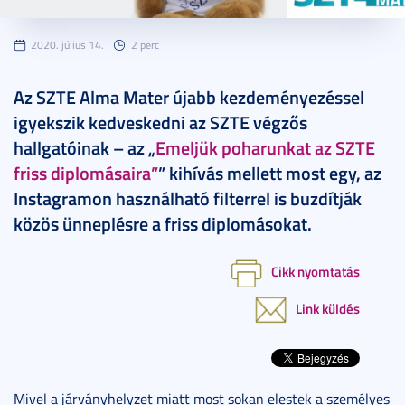
2020. július 14.
2 perc
Az SZTE Alma Mater újabb kezdeményezéssel
igyekszik kedveskedni az SZTE végzős
hallgatóinak – az „
Emeljük poharunkat az SZTE
friss diplomásaira”
” kihívás mellett most egy, az
Instagramon használható filterrel is buzdítják
közös ünneplésre a friss diplomásokat.
Cikk nyomtatás
Link küldés
Mivel a járványhelyzet miatt most sokan elestek a személyes