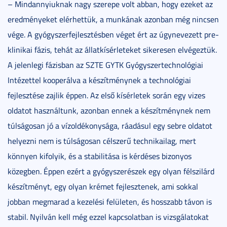
– Mindannyiuknak nagy szerepe volt abban, hogy ezeket az
eredményeket elérhettük, a munkának azonban még nincsen
vége. A gyógyszerfejlesztésben véget ért az úgynevezett pre-
klinikai fázis, tehát az állatkísérleteket sikeresen elvégeztük.
A jelenlegi fázisban az SZTE GYTK Gyógyszertechnológiai
Intézettel kooperálva a készítménynek a technológiai
fejlesztése zajlik éppen. Az első kísérletek során egy vizes
oldatot használtunk, azonban ennek a készítménynek nem
túlságosan jó a vízoldékonysága, ráadásul egy sebre oldatot
helyezni nem is túlságosan célszerű technikailag, mert
könnyen kifolyik, és a stabilitása is kérdéses bizonyos
közegben. Éppen ezért a gyógyszerészek egy olyan félszilárd
készítményt, egy olyan krémet fejlesztenek, ami sokkal
jobban megmarad a kezelési felületen, és hosszabb távon is
stabil. Nyilván kell még ezzel kapcsolatban is vizsgálatokat