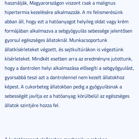
használják, Magyarországon viszont csak a malignus
hipertermia kezelésére alkalmazzák. A mi felismerésünk
abban áll, hogy ezt a hatóanyagot helyileg oldat vagy krém
formájában alkalmazva a sebgyógyulás sebessége jelentősen
gyorsul egészséges állatoknál. Munkacsoportunk
állatkísérleteket végzett, és sejtkultúrákon is végeztünk
kísérleteket. Mindkét esetben arra az eredményre jutottunk,
hogy a dantrolen helyi alkalmazása elősegíti a sebgyógyulást,
gyorsabbá teszi azt a dantrolennel nem kezelt állatokhoz
képest. A cukorbeteg állatokban pedig a gyógyulásnak a
sebességét javítja ez a hatóanyag: körülbelül az egészséges
állatok szintjére hozza fel.