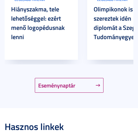
Hiányszakma, tele
Olimpikonok is
lehetőséggel: ezért
szereztek idén
menő logopédusnak
diplomát a Szege
lenni
Tudományegyet
Eseménynaptár
Hasznos linkek