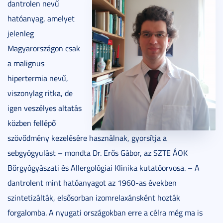
dantrolen nevű
hatóanyag, amelyet
jelenleg
Magyarországon csak
a malignus
hipertermia nevű,
viszonylag ritka, de
igen veszélyes altatás
közben fellépő
szövődmény kezelésére használnak, gyorsítja a
sebgyógyulást – mondta Dr. Erős Gábor, az SZTE ÁOK
Bőrgyógyászati és Allergológiai Klinika kutatóorvosa. – A
dantrolent mint hatóanyagot az 1960-as években
szintetizálták, elsősorban izomrelaxánsként hozták
forgalomba. A nyugati országokban erre a célra még ma is