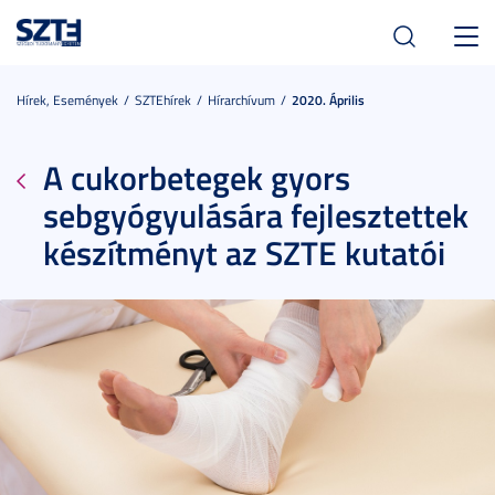
Toggl
navig
Hírek, Események
SZTEhírek
Hírarchívum
2020. Április
A cukorbetegek gyors
sebgyógyulására fejlesztettek
készítményt az SZTE kutatói