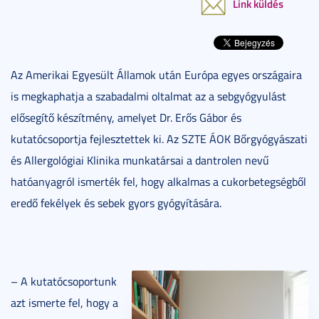
Link küldés
Az Amerikai Egyesült Államok után Európa egyes országaira
is megkaphatja a szabadalmi oltalmat az a sebgyógyulást
elősegítő készítmény, amelyet Dr. Erős Gábor és
kutatócsoportja fejlesztettek ki. Az SZTE ÁOK Bőrgyógyászati
és Allergológiai Klinika munkatársai a dantrolen nevű
hatóanyagról ismerték fel, hogy alkalmas a cukorbetegségből
eredő fekélyek és sebek gyors gyógyítására.
– A kutatócsoportunk
azt ismerte fel, hogy a