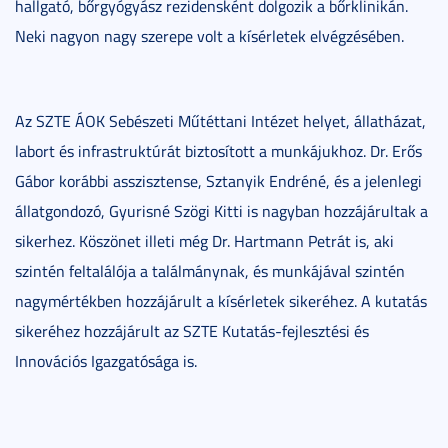
hallgató, bőrgyógyász rezidensként dolgozik a bőrklinikán.
Neki nagyon nagy szerepe volt a kísérletek elvégzésében.
Az SZTE ÁOK Sebészeti Műtéttani Intézet helyet, állatházat,
labort és infrastruktúrát biztosított a munkájukhoz. Dr. Erős
Gábor korábbi asszisztense, Sztanyik Endréné, és a jelenlegi
állatgondozó, Gyurisné Szögi Kitti is nagyban hozzájárultak a
sikerhez. Köszönet illeti még Dr. Hartmann Petrát is, aki
szintén feltalálója a találmánynak, és munkájával szintén
nagymértékben hozzájárult a kísérletek sikeréhez. A kutatás
sikeréhez hozzájárult az SZTE Kutatás-fejlesztési és
Innovációs Igazgatósága is.