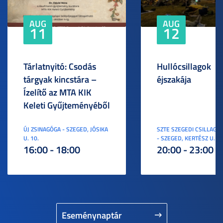
AUG
AUG
11
12
Tárlatnyitó: Csodás
Hullócsillagok
tárgyak kincstára –
éjszakája
Ízelítő az MTA KIK
Keleti Gyűjteményéből
ÚJ ZSINAGÓGA - SZEGED, JÓSIKA
SZTE SZEGEDI CSILLAGV
U. 10.
- SZEGED, KERTÉSZ U. 3.
16:00 - 18:00
20:00 - 23:00
Eseménynaptár