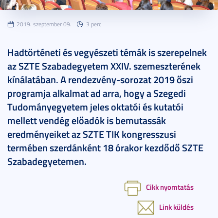
2019. szeptember 09.
3 perc
Hadtörténeti és vegyészeti témák is szerepelnek
az SZTE Szabadegyetem XXIV. szemeszterének
kínálatában. A rendezvény-sorozat 2019 őszi
programja alkalmat ad arra, hogy a Szegedi
Tudományegyetem jeles oktatói és kutatói
mellett vendég előadók is bemutassák
eredményeiket az SZTE TIK kongresszusi
termében szerdánként 18 órakor kezdődő SZTE
Szabadegyetemen.
Cikk nyomtatás
Link küldés