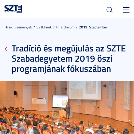
Toggl
navig
Hírek, Események
SZTEhírek
Hírarchívum
2019. Szeptember
Tradíció és megújulás az SZTE
Szabadegyetem 2019 őszi
programjának fókuszában