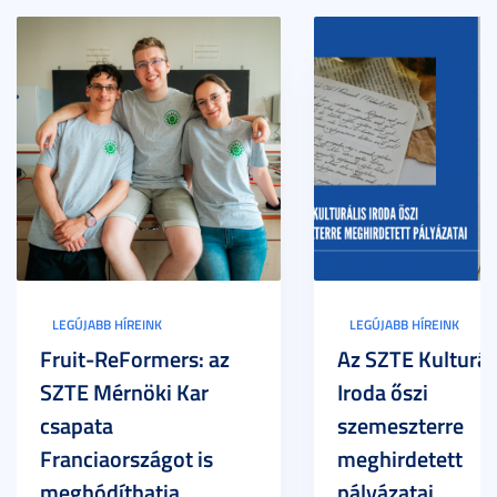
LEGÚJABB HÍREINK
LEGÚJABB HÍREINK
Fruit-ReFormers: az
Az SZTE Kulturál
SZTE Mérnöki Kar
Iroda őszi
csapata
szemeszterre
Franciaországot is
meghirdetett
meghódíthatja
pályázatai