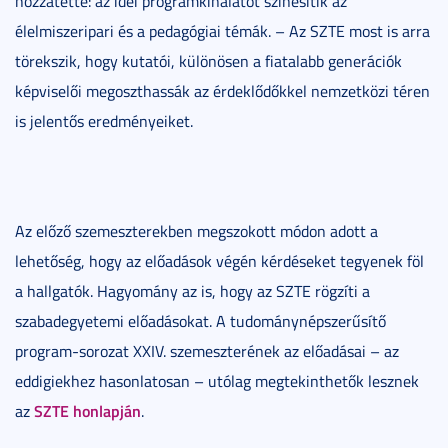
hozzátette: az idei programkínálatot színesítik az
élelmiszeripari és a pedagógiai témák. – Az SZTE most is arra
törekszik, hogy kutatói, különösen a fiatalabb generációk
képviselői megoszthassák az érdeklődőkkel nemzetközi téren
is jelentős eredményeiket.
Az előző szemeszterekben megszokott módon adott a
lehetőség, hogy az előadások végén kérdéseket tegyenek föl
a hallgatók. Hagyomány az is, hogy az SZTE rögzíti a
szabadegyetemi előadásokat. A tudománynépszerűsítő
program-sorozat XXIV. szemeszterének az előadásai – az
eddigiekhez hasonlatosan – utólag megtekinthetők lesznek
SZTE honlapján
az
.