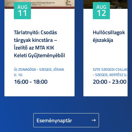
AUG
AUG
11
12
Tárlatnyitó: Csodás
Hullócsillagok
tárgyak kincstára –
éjszakája
Ízelítő az MTA KIK
Keleti Gyűjteményéből
ÚJ ZSINAGÓGA - SZEGED, JÓSIKA
SZTE SZEGEDI CSILLAGV
U. 10.
- SZEGED, KERTÉSZ U. 3.
16:00 - 18:00
20:00 - 23:00
Eseménynaptár