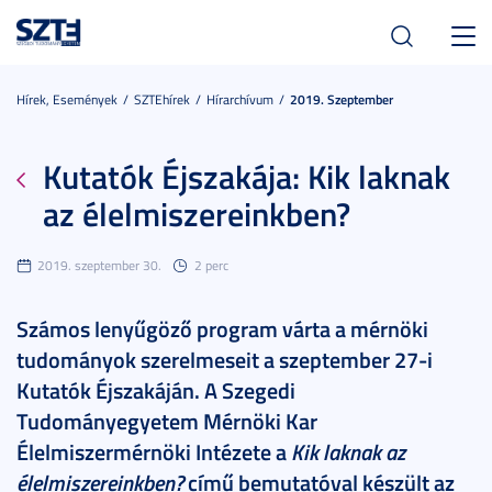
Toggl
navig
Hírek, Események
SZTEhírek
Hírarchívum
2019. Szeptember
Kutatók Éjszakája: Kik laknak
az élelmiszereinkben?
2019. szeptember 30.
2 perc
Számos lenyűgöző program várta a mérnöki
tudományok szerelmeseit a szeptember 27-i
Kutatók Éjszakáján. A Szegedi
Tudományegyetem Mérnöki Kar
Élelmiszermérnöki Intézete a
Kik laknak az
élelmiszereinkben?
című bemutatóval készült az