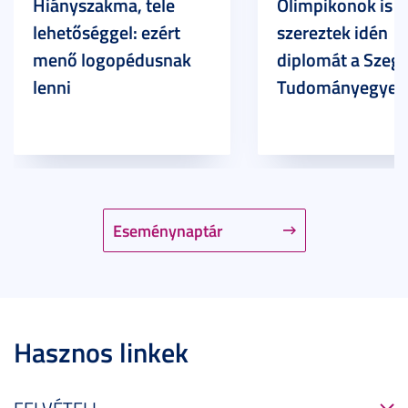
Hiányszakma, tele
Olimpikonok is
lehetőséggel: ezért
szereztek idén
menő logopédusnak
diplomát a Szege
lenni
Tudományegyet
Eseménynaptár
Hasznos linkek