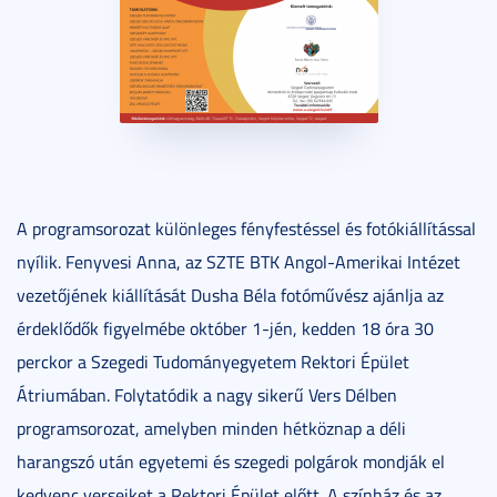
A programsorozat különleges fényfestéssel és fotókiállítással
nyílik. Fenyvesi Anna, az SZTE BTK Angol-Amerikai Intézet
vezetőjének kiállítását Dusha Béla fotóművész ajánlja az
érdeklődők figyelmébe október 1-jén, kedden 18 óra 30
perckor a Szegedi Tudományegyetem Rektori Épület
Átriumában. Folytatódik a nagy sikerű Vers Délben
programsorozat, amelyben minden hétköznap a déli
harangszó után egyetemi és szegedi polgárok mondják el
kedvenc verseiket a Rektori Épület előtt. A színház és az