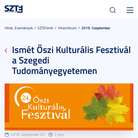
Toggl
navig
Hírek, Események
SZTEhírek
Hírarchívum
2019. Szeptember
Ismét Őszi Kulturális Fesztivál
a Szegedi
Tudományegyetemen
2019. szeptember 25.
2 perc