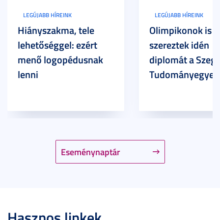
LEGÚJABB HÍREINK
LEGÚJABB HÍREINK
Hiányszakma, tele
Olimpikonok is
lehetőséggel: ezért
szereztek idén
menő logopédusnak
diplomát a Szege
lenni
Tudományegyet
Eseménynaptár
Hasznos linkek