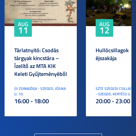
AUG
AUG
11
12
Tárlatnyitó: Csodás
Hullócsillagok
tárgyak kincstára –
éjszakája
Ízelítő az MTA KIK
Keleti Gyűjteményéből
ÚJ ZSINAGÓGA - SZEGED, JÓSIKA
SZTE SZEGEDI CSILLAGV
U. 10.
- SZEGED, KERTÉSZ U. 3.
16:00 - 18:00
20:00 - 23:00