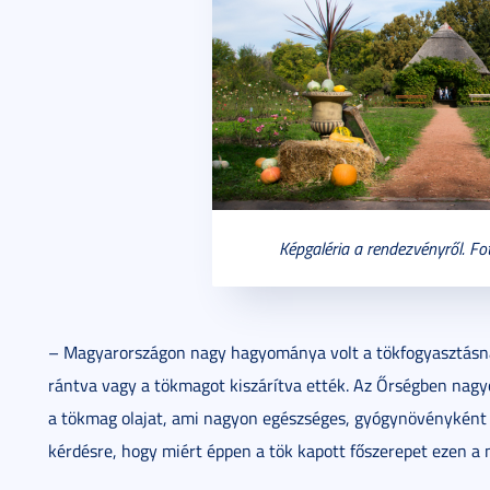
Képgaléria a rendezvényről. Fo
– Magyarországon nagy hagyománya volt a tökfogyasztásna
rántva vagy a tökmagot kiszárítva ették. Az Őrségben nagyo
a tökmag olajat, ami nagyon egészséges, gyógynövényként 
kérdésre, hogy miért éppen a tök kapott főszerepet ezen a 