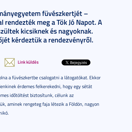
ományegyetem füvészkertjét –
l rendezték meg a Tök Jó Napot. A
ültek kicsiknek és nagyoknak.
jét kérdeztük a rendezvényről.
Link küldés
lna a füvészkertbe csalogatni a látogatókat. Ekkor
denkinek érdemes felkerekedni, hogy egy sétát
mes időtöltést biztosítunk, célunk az
ztük, aminek rengeteg faja létezik a Földön, nagyon
nikó.