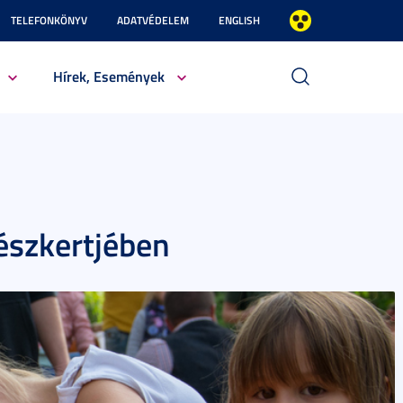
TELEFONKÖNYV
ADATVÉDELEM
ENGLISH
Hírek, Események
észkertjében