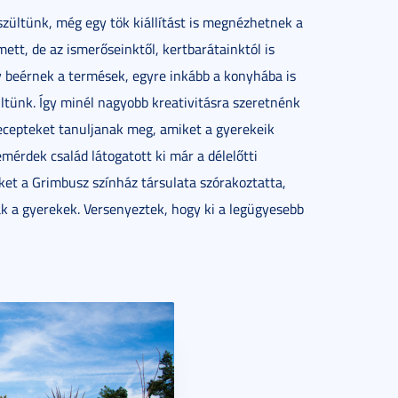
ültünk, még egy tök kiállítást is megnézhetnek a
mett, de az ismerőseinktől, kertbarátainktól is
 beérnek a termések, egyre inkább a konyhába is
ültünk. Így minél nagyobb kreativitásra szeretnénk
ecepteket tanuljanak meg, amiket a gyerekeik
mérdek család látogatott ki már a délelőtti
eket a Grimbusz színház társulata szórakoztatta,
ak a gyerekek. Versenyeztek, hogy ki a legügyesebb