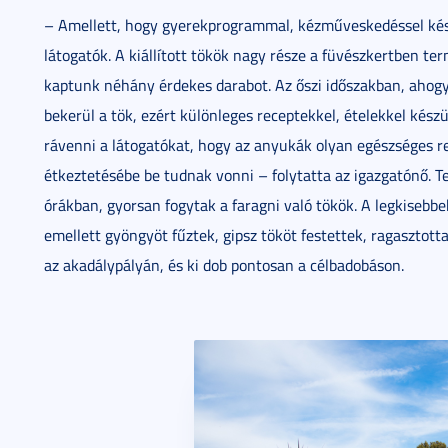
– Amellett, hogy gyerekprogrammal, kézműveskedéssel kész
látogatók. A kiállított tökök nagy része a füvészkertben ter
kaptunk néhány érdekes darabot. Az őszi időszakban, ahogy
bekerül a tök, ezért különleges receptekkel, ételekkel kész
rávenni a látogatókat, hogy az anyukák olyan egészséges r
étkeztetésébe be tudnak vonni – folytatta az igazgatónő. Te
órákban, gyorsan fogytak a faragni való tökök. A legkisebb
emellett gyöngyöt fűztek, gipsz tököt festettek, ragasztott
az akadálypályán, és ki dob pontosan a célbadobáson.