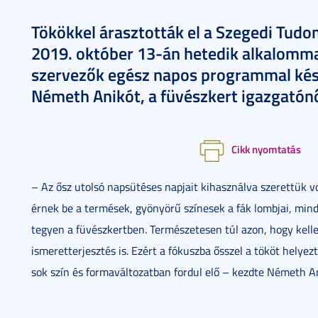
Tökökkel árasztották el a Szegedi Tud
2019. október 13-án hetedik alkalomma
szervezők egész napos programmal kész
Németh Anikót, a füvészkert igazgatónő
Cikk nyomtatás
– Az ősz utolsó napsütéses napjait kihasználva szerettük vo
érnek be a termések, gyönyörű színesek a fák lombjai, min
tegyen a füvészkertben. Természetesen túl azon, hogy kelle
ismeretterjesztés is. Ezért a fókuszba ősszel a tököt helye
sok szín és formaváltozatban fordul elő – kezdte Németh A