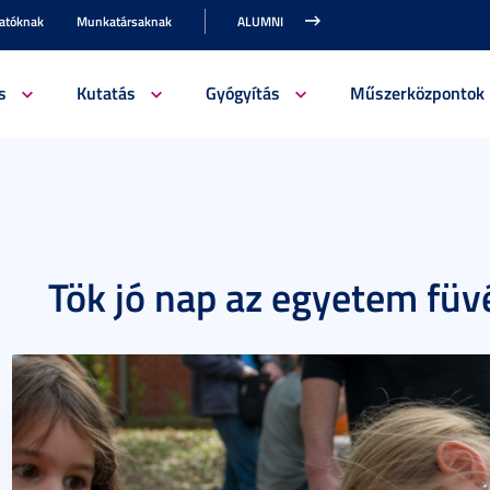
gatóknak
Munkatársaknak
ALUMNI
s
Kutatás
Gyógyítás
Műszerközpontok
Tök jó nap az egyetem füv