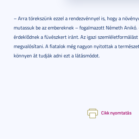
– Arra törekszünk ezzel a rendezvénnyel is, hogy a növényv
mutassuk be az embereknek – fogalmazott Németh Anikó. – 
érdeklődnek a füvészkert iránt. Az igazi szemléletformálás
megvalósítani. A fiatalok még nagyon nyitottak a természe
könnyen át tudják adni ezt a látásmódot.
Cikk nyomtatás