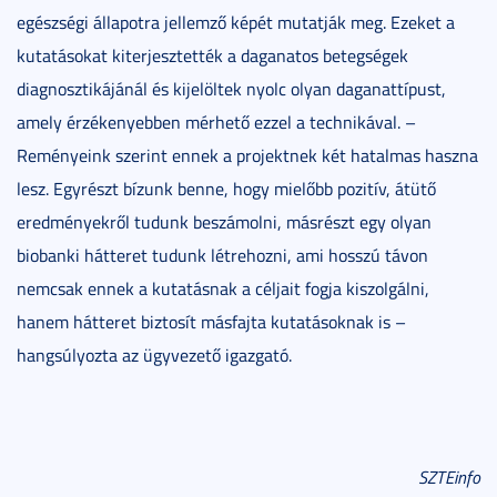
egészségi állapotra jellemző képét mutatják meg. Ezeket a
kutatásokat kiterjesztették a daganatos betegségek
diagnosztikájánál és kijelöltek nyolc olyan daganattípust,
amely érzékenyebben mérhető ezzel a technikával. –
Reményeink szerint ennek a projektnek két hatalmas haszna
lesz. Egyrészt bízunk benne, hogy mielőbb pozitív, átütő
eredményekről tudunk beszámolni, másrészt egy olyan
biobanki hátteret tudunk létrehozni, ami hosszú távon
nemcsak ennek a kutatásnak a céljait fogja kiszolgálni,
hanem hátteret biztosít másfajta kutatásoknak is –
hangsúlyozta az ügyvezető igazgató.
SZTEinfo