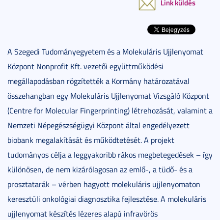
Link küldés
A Szegedi Tudományegyetem és a Molekuláris Ujjlenyomat
Központ Nonprofit Kft. vezetői együttműködési
megállapodásban rögzítették a Kormány határozatával
összehangban egy Molekuláris Ujjlenyomat Vizsgáló Központ
(Centre for Molecular Fingerprinting) létrehozását, valamint a
Nemzeti Népegészségügyi Központ által engedélyezett
biobank megalakítását és működtetését. A projekt
tudományos célja a leggyakoribb rákos megbetegedések – így
különösen, de nem kizárólagosan az emlő-, a tüdő- és a
prosztatarák – vérben hagyott molekuláris ujjlenyomaton
keresztüli onkológiai diagnosztika fejlesztése. A molekuláris
ujjlenyomat készítés lézeres alapú infravörös