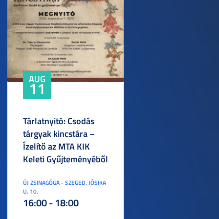
AUG
11
Tárlatnyitó: Csodás
tárgyak kincstára –
Ízelítő az MTA KIK
Keleti Gyűjteményéből
ÚJ ZSINAGÓGA - SZEGED, JÓSIKA
U. 10.
16:00 - 18:00