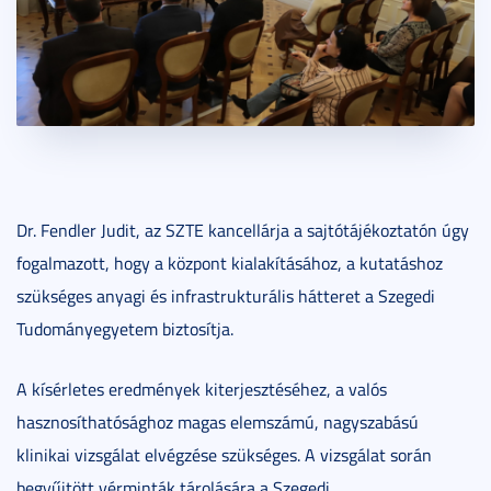
Dr. Fendler Judit, az SZTE kancellárja a sajtótájékoztatón úgy
fogalmazott, hogy a központ kialakításához, a kutatáshoz
szükséges anyagi és infrastrukturális hátteret a Szegedi
Tudományegyetem biztosítja.
A kísérletes eredmények kiterjesztéséhez, a valós
hasznosíthatósághoz magas elemszámú, nagyszabású
klinikai vizsgálat elvégzése szükséges. A vizsgálat során
begyűjtött vérminták tárolására a Szegedi