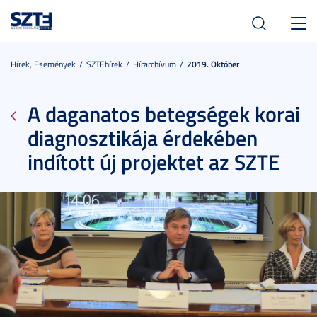
Toggl
navig
Hírek, Események
SZTEhírek
Hírarchívum
2019. Október
A daganatos betegségek korai
diagnosztikája érdekében
indított új projektet az SZTE