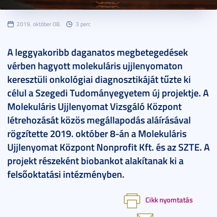
2019. október 08.
3 perc
A leggyakoribb daganatos megbetegedések
vérben hagyott molekuláris ujjlenyomaton
keresztüli onkológiai diagnosztikáját tűzte ki
célul a Szegedi Tudományegyetem új projektje. A
Molekuláris Ujjlenyomat Vizsgáló Központ
létrehozását közös megállapodás aláírásával
rögzítette 2019. október 8-án a Molekuláris
Ujjlenyomat Központ Nonprofit Kft. és az SZTE. A
projekt részeként biobankot alakítanak ki a
felsőoktatási intézményben.
Cikk nyomtatás