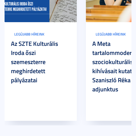
LEGÚJABB HÍREINK
LEGÚJABB HÍREINK
Az SZTE Kulturális
A Meta
Iroda őszi
tartalommoderác
szemeszterre
szociokulturális
meghirdetett
kihívásait kutatja
pályázatai
Szaniszló Réka Br
adjunktus