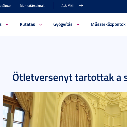
gatóknak
Munkatársaknak
ALUMNI
s
Kutatás
Gyógyítás
Műszerközpontok
Ötletversenyt tartottak a