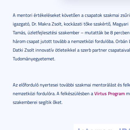
A mentori értékeléseket követően a csapatok szakmai zsűri 
igazgató, Dr. Makra Zsolt, kockázati tőke szakértő, Magyar
Tamás, üzletfejlesztési szakember – mutatták be 8 percben j
három csapat jutott tovább a nemzetközi fordulóba. Orbán L
Datki Zsolt innovatív ötleteikkel a szerb partner csapataiv
Tudományegyetemet.
Az előforduló nyertesei további szakmai mentorálást és fel
Virtus Program
nemzetközi fordulóra. A felkészülésben a
me
szakemberei segítik őket.