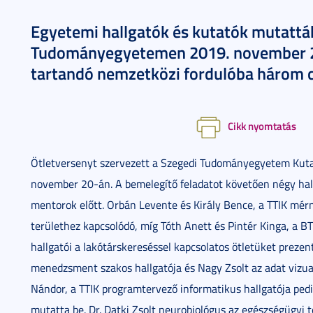
Egyetemi hallgatók és kutatók mutatták
Tudományegyetemen 2019. november 2
tartandó nemzetközi fordulóba három c
Cikk nyomtatás
Ötletversenyt szervezett a Szegedi Tudományegyetem Kutat
november 20-án. A bemelegítő feladatot követően négy hall
mentorok előtt. Orbán Levente és Király Bence, a TTIK mérn
területhez kapcsolódó, míg Tóth Anett és Pintér Kinga, a
hallgatói a lakótárskereséssel kapcsolatos ötletüket prezen
menedzsment szakos hallgatója és Nagy Zsolt az adat vizual
Nándor, a TTIK programtervező informatikus hallgatója pedig
mutatta be. Dr. Datki Zsolt neurobiológus az egészségügyi t