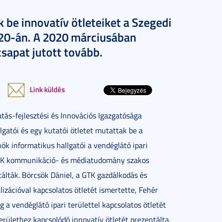
 be innovatív ötleteiket a Szegedi
0-án. A 2020 márciusában
sapat jutott tovább.
Link küldés
ás-fejlesztési és Innovációs Igazgatósága
gatói és egy kutatói ötletet mutattak be a
ök informatikus hallgatói a vendéglátó ipari
 BTK kommunikáció- és médiatudomány szakos
tálták. Börcsök Dániel, a GTK gazdálkodás és
izációval kapcsolatos ötletét ismertette, Fehér
 a vendéglátó ipari területtel kapcsolatos ötletét
erülethez kapcsolódó innovatív ötletét prezentálta.