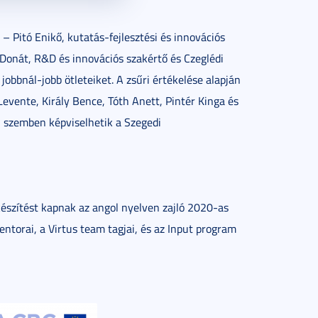
– Pitó Enikő, kutatás-fejlesztési és innovációs
i Donát, R&D és innovációs szakértő és Czeglédi
obbnál-jobb ötleteiket. A zsűri értékelése alapján
evente, Király Bence, Tóth Anett, Pintér Kinga és
al szemben képviselhetik a Szegedi
készítést kapnak az angol nyelven zajló 2020-as
ntorai, a Virtus team tagjai, és az Input program