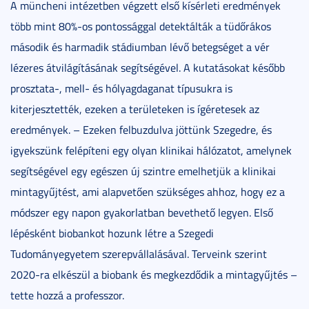
A müncheni intézetben végzett első kísérleti eredmények
több mint 80%-os pontossággal detektálták a tüdőrákos
második és harmadik stádiumban lévő betegséget a vér
lézeres átvilágításának segítségével. A kutatásokat később
prosztata-, mell- és hólyagdaganat típusukra is
kiterjesztették, ezeken a területeken is ígéretesek az
eredmények. – Ezeken felbuzdulva jöttünk Szegedre, és
igyekszünk felépíteni egy olyan klinikai hálózatot, amelynek
segítségével egy egészen új szintre emelhetjük a klinikai
mintagyűjtést, ami alapvetően szükséges ahhoz, hogy ez a
módszer egy napon gyakorlatban bevethető legyen. Első
lépésként biobankot hozunk létre a Szegedi
Tudományegyetem szerepvállalásával. Terveink szerint
2020-ra elkészül a biobank és megkezdődik a mintagyűjtés –
tette hozzá a professzor.