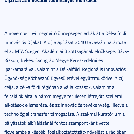
Díjazták az innovatív tudományos munkákat
A november 5-i megnyitó ünnepségen adták át a Dél-alföldi
Innovációs Díjakat. A díj alapítását 2010 tavaszán határozta
el az MTA Szegedi Akadémiai Bizottságának elnöksége, Bács-
Kiskun, Békés, Csongrád Megye Kereskedelmi és
Iparkamaráival, valamint a Dél-alföldi Regionális Innovációs
Ügynökség Közhasznú Egyesületével együttműködve. A díj
célja, a dél-alföldi régióban a vállalkozások, valamint a
feltalálók által a három megye területén létrejött szellemi
alkotások elismerése, és az innovációs tevékenység, illetve a
technológiai transzfer támogatása. A szakmai kuratórium a
pályázatok elbírálásánál fontos szempontként vette
figyelembe a későbbi foglalkoztatottság-növelést a régióban.