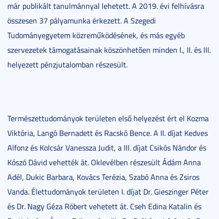
már publikált tanulmánnyal lehetett. A 2019. évi felhívásra
összesen 37 pályamunka érkezett. A Szegedi
Tudományegyetem közreműködésének, és más egyéb
szervezetek támogatásainak köszönhetően minden I., II. és III.
helyezett pénzjutalomban részesült.
Természettudományok területen első helyezést ért el Kozma
Viktória, Langó Bernadett és Racskó Bence. A II. díjat Kedves
Alfonz és Kolcsár Vanessza Judit, a III. díjat Csikós Nándor és
Kószó Dávid vehették át. Oklevélben részesült Ádám Anna
Adél, Dukic Barbara, Kovács Terézia, Szabó Anna és Zsiros
Vanda. Élettudományok területen I. díjat Dr. Gieszinger Péter
és Dr. Nagy Géza Róbert vehetett át. Cseh Edina Katalin és