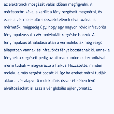
az elektronok mozgását valós időben megfigyelni. A
méréstechnikával sikerült a fény rezgéseit megmérni, és
ezzel a vér molekuláris összetételének elváltozásai is
mérhetők, mégpedig úgy, hogy egy nagyon rövid infravörös
fényimpulzussal a vér molekuláit rezgésbe hozzuk. A
fényimpulzus áthaladása után a vérmolekulák még rezgő
állapotban vannak és infravörös fényt bocsátanak ki, ennek a
fénynek a rezgéseit pedig az attoszekundomos technikával
mérni tudjuk – magyarázta a fizikus. Hozzátette, minden
molekula más rezgést bocsát ki, így ha ezeket mérni tudják,
akkor a vér alapvető molekuláris összetételében lévő
elváltozásokat is, azaz a vér globális ujjlenyomatát.