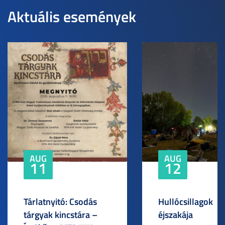
Aktuális események
AUG
AUG
11
12
Tárlatnyitó: Csodás
Hullócsillagok
tárgyak kincstára –
éjszakája