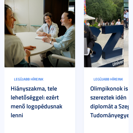
LEGÚJABB HÍREINK
LEGÚJABB HÍREINK
Hiányszakma, tele
Olimpikonok is
lehetőséggel: ezért
szereztek idén
menő logopédusnak
diplomát a Szege
lenni
Tudományegyet