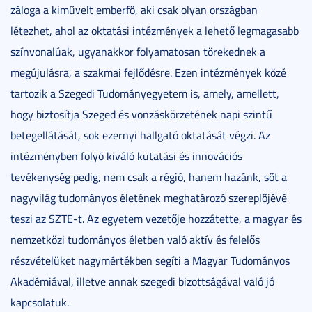
záloga a kiművelt emberfő, aki csak olyan országban
létezhet, ahol az oktatási intézmények a lehető legmagasabb
színvonalúak, ugyanakkor folyamatosan törekednek a
megújulásra, a szakmai fejlődésre. Ezen intézmények közé
tartozik a Szegedi Tudományegyetem is, amely, amellett,
hogy biztosítja Szeged és vonzáskörzetének napi szintű
betegellátását, sok ezernyi hallgató oktatását végzi. Az
intézményben folyó kiváló kutatási és innovációs
tevékenység pedig, nem csak a régió, hanem hazánk, sőt a
nagyvilág tudományos életének meghatározó szereplőjévé
teszi az SZTE-t. Az egyetem vezetője hozzátette, a magyar és
nemzetközi tudományos életben való aktív és felelős
részvételüket nagymértékben segíti a Magyar Tudományos
Akadémiával, illetve annak szegedi bizottságával való jó
kapcsolatuk.