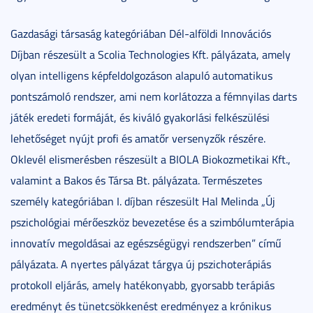
Gazdasági társaság kategóriában Dél-alföldi Innovációs
Díjban részesült a Scolia Technologies Kft. pályázata, amely
olyan intelligens képfeldolgozáson alapuló automatikus
pontszámoló rendszer, ami nem korlátozza a fémnyilas darts
játék eredeti formáját, és kiváló gyakorlási felkészülési
lehetőséget nyújt profi és amatőr versenyzők részére.
Oklevél elismerésben részesült a BIOLA Biokozmetikai Kft.,
valamint a Bakos és Társa Bt. pályázata. Természetes
személy kategóriában I. díjban részesült Hal Melinda „Új
pszichológiai mérőeszköz bevezetése és a szimbólumterápia
innovatív megoldásai az egészségügyi rendszerben” című
pályázata. A nyertes pályázat tárgya új pszichoterápiás
protokoll eljárás, amely hatékonyabb, gyorsabb terápiás
eredményt és tünetcsökkenést eredményez a krónikus