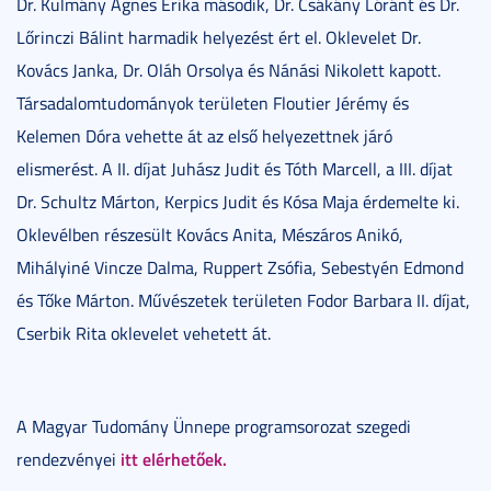
Dr. Kulmány Ágnes Erika második, Dr. Csákány Lóránt és Dr.
Lőrinczi Bálint harmadik helyezést ért el. Oklevelet Dr.
Kovács Janka, Dr. Oláh Orsolya és Nánási Nikolett kapott.
Társadalomtudományok területen Floutier Jérémy és
Kelemen Dóra vehette át az első helyezettnek járó
elismerést. A II. díjat Juhász Judit és Tóth Marcell, a III. díjat
Dr. Schultz Márton, Kerpics Judit és Kósa Maja érdemelte ki.
Oklevélben részesült Kovács Anita, Mészáros Anikó,
Mihályiné Vincze Dalma, Ruppert Zsófia, Sebestyén Edmond
és Tőke Márton. Művészetek területen Fodor Barbara II. díjat,
Cserbik Rita oklevelet vehetett át.
A Magyar Tudomány Ünnepe programsorozat szegedi
itt elérhetőek.
rendezvényei