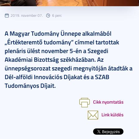
2019. november 07.
6 perc
A Magyar Tudomány Ünnepe alkalmából
„Értékteremtő tudomány” címmel tartottak
plenáris ülést november 5-én a Szegedi
Akadémiai Bizottság székházában. Az
ünnepségsorozat szegedi megnyitóján átadták a
Dél-alföldi Innovációs Díjakat és a SZAB
Tudományos Díjait.
Cikk nyomtatás
Link küldés