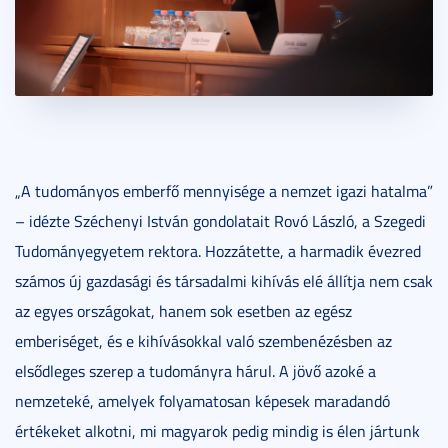
„A tudományos emberfő mennyisége a nemzet igazi hatalma”
– idézte Széchenyi István gondolatait Rovó László, a Szegedi
Tudományegyetem rektora. Hozzátette, a harmadik évezred
számos új gazdasági és társadalmi kihívás elé állítja nem csak
az egyes országokat, hanem sok esetben az egész
emberiséget, és e kihívásokkal való szembenézésben az
elsődleges szerep a tudományra hárul. A jövő azoké a
nemzeteké, amelyek folyamatosan képesek maradandó
értékeket alkotni, mi magyarok pedig mindig is élen jártunk