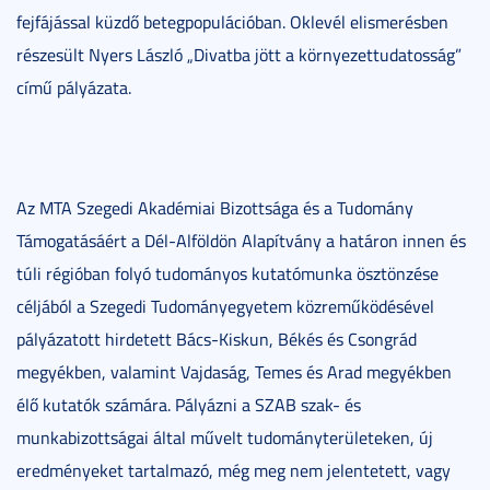
fejfájással küzdő betegpopulációban. Oklevél elismerésben
részesült Nyers László „Divatba jött a környezettudatosság”
című pályázata.
Az MTA Szegedi Akadémiai Bizottsága és a Tudomány
Támogatásáért a Dél-Alföldön Alapítvány a határon innen és
túli régióban folyó tudományos kutatómunka ösztönzése
céljából a Szegedi Tudományegyetem közreműködésével
pályázatott hirdetett Bács-Kiskun, Békés és Csongrád
megyékben, valamint Vajdaság, Temes és Arad megyékben
élő kutatók számára. Pályázni a SZAB szak- és
munkabizottságai által művelt tudományterületeken, új
eredményeket tartalmazó, még meg nem jelentetett, vagy