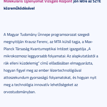
Molekuláris Ujjlenyomat Vizsgáló Központ
jön létre az SZTE
közreműködésével
A Magyar Tudomány Ünnepe programsorozat szegedi
megnyitóján Krausz Ferenc, az MTA külső tagja, a Max-
Planck Társaság Kvantumoptikai Intézet igazgatója „A
mikrokozmosz leggyorsabb folyamatai: Az alapkutatástól a
rák elleni küzdelemig” című előadásában elmagyarázta,
hogyan figyel meg az ember lézertechnológiával
attoszekundum gyorsaságú folyamatokat, és hogyan nyit
meg a technológia innovatív lehetőségeket az
orvostudományban.