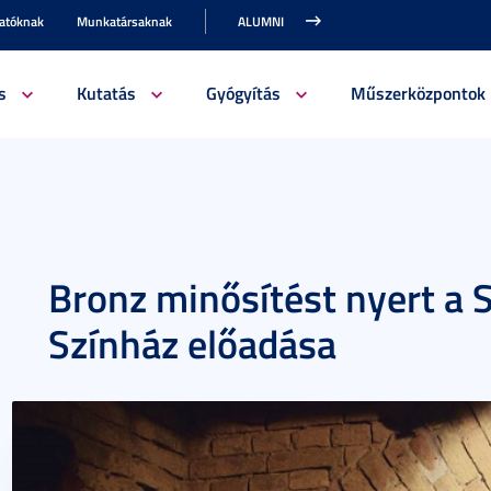
gatóknak
Munkatársaknak
ALUMNI
s
Kutatás
Gyógyítás
Műszerközpontok
Bronz minősítést nyert a 
Színház előadása