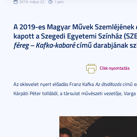
2019. május 22.
1 perc
A 2019-es Magyar Művek Szemléjének e
kapott a Szegedi Egyetemi Színház (SZE
féreg – Kafka-kabaré
című darabjának szí
Cikk nyomtatás
Az oklevelet nyert előadás Franz Kafka
Az átváltozás
című em
Kárpáti Péter tollából, a társulat művészeti vezetője, Varg