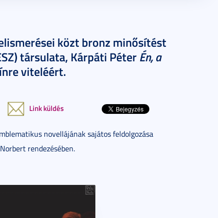
lismerései közt bronz minősítést
Én, a
SZ) társulata, Kárpáti Péter
nre viteléért.
Link küldés
blematikus novellájának sajátos feldolgozása
a Norbert rendezésében.