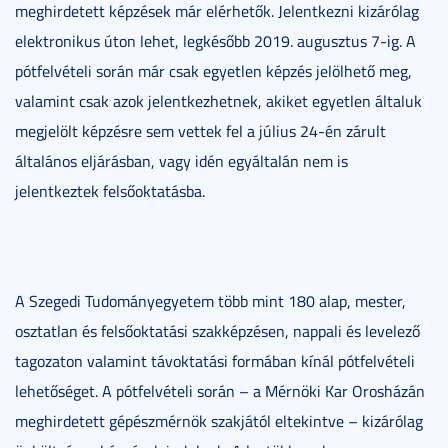
meghirdetett képzések már elérhetők. Jelentkezni kizárólag
elektronikus úton lehet, legkésőbb 2019. augusztus 7-ig. A
pótfelvételi során már csak egyetlen képzés jelölhető meg,
valamint csak azok jelentkezhetnek, akiket egyetlen általuk
megjelölt képzésre sem vettek fel a július 24-én zárult
általános eljárásban, vagy idén egyáltalán nem is
jelentkeztek felsőoktatásba.
A Szegedi Tudományegyetem több mint 180 alap, mester,
osztatlan és felsőoktatási szakképzésen, nappali és levelező
tagozaton valamint távoktatási formában kínál pótfelvételi
lehetőséget. A pótfelvételi során – a Mérnöki Kar Orosházán
meghirdetett gépészmérnök szakjától eltekintve – kizárólag