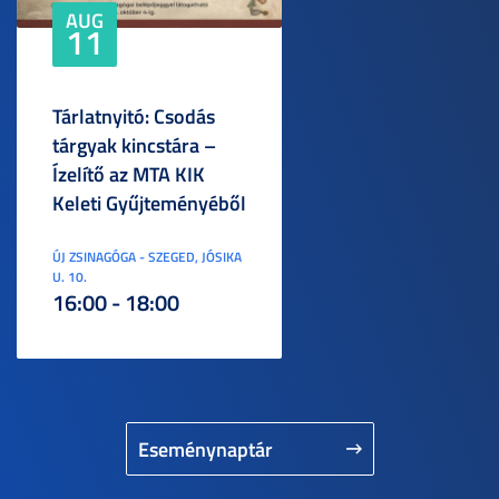
AUG
11
Tárlatnyitó: Csodás
tárgyak kincstára –
Ízelítő az MTA KIK
Keleti Gyűjteményéből
ÚJ ZSINAGÓGA - SZEGED, JÓSIKA
U. 10.
16:00 - 18:00
Eseménynaptár