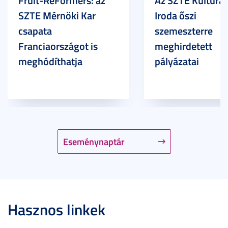
Fruit-ReFormers: az
Az SZTE Kulturál
SZTE Mérnöki Kar
Iroda őszi
csapata
szemeszterre
Franciaországot is
meghirdetett
meghódíthatja
pályázatai
Eseménynaptár
Hasznos linkek