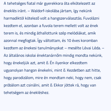
A tehetséges fiatal már gyerekkora óta elkötelezett az
éneklés iránt. – Waldorf-iskolába jártam, így nekünk
harmadiktól kötelező volt a hangszerválasztás. Fuvolázni
kezdtem el, azonban a fuvola terem mellett volt az ének
terem is, és mindig áthallottunk szép melódiákat, amik
azonnal megfogtak. Így váltottam, és 10 éves koromban
kezdtem az énekesi tanulmányokat – mesélte Lévai Léda. –
Az általános iskolai énektanárnőm mindig mondta nekünk,
hogy énekeljük azt, amit ő. Én ilyenkor elkezdtem
ugyanolyan hangon énekelni, mint ő. Kezdetben azt hitte,
hogy parodizálom, mire én mondtam neki, hogy nem, csak
próbálom azt csinálni, amit ő. Ekkor jöttek rá, hogy van
tehetségem az énekléshez.