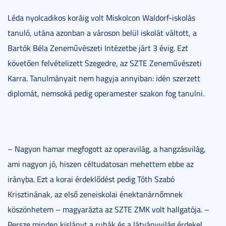
Léda nyolcadikos koráig volt Miskolcon Waldorf-iskolás
tanuló, utána azonban a városon belül iskolát váltott, a
Bartók Béla Zeneművészeti Intézetbe járt 3 évig. Ezt
követően felvételizett Szegedre, az SZTE Zeneművészeti
Karra. Tanulmányait nem hagyja annyiban: idén szerzett
diplomát, nemsoká pedig operamester szakon fog tanulni.
– Nagyon hamar megfogott az operavilág, a hangzásvilág,
ami nagyon jó, hiszen céltudatosan mehettem ebbe az
irányba. Ezt a korai érdeklődést pedig Tóth Szabó
Krisztinának, az első zeneiskolai énektanárnőmnek
köszönhetem – magyarázta az SZTE ZMK volt hallgatója. –
Persze minden kislányt a ruhák és a látványvilág érdekel