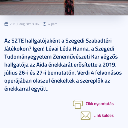
2019. augusztus 06.
4 perc
Az SZTE hallgatójaként a Szegedi Szabadtéri
Játékokon? Igen! Lévai Léda Hanna, a Szegedi
Tudományegyetem Zeneművészeti Kar végzős
hallgatója az Aida énekkarát erősítette a 2019.
július 26-i és 27-i bemutatón. Verdi 4 felvonásos
operájában olaszul énekeltek a szereplők az
énekkarral együtt.
Cikk nyomtatás
Link küldés