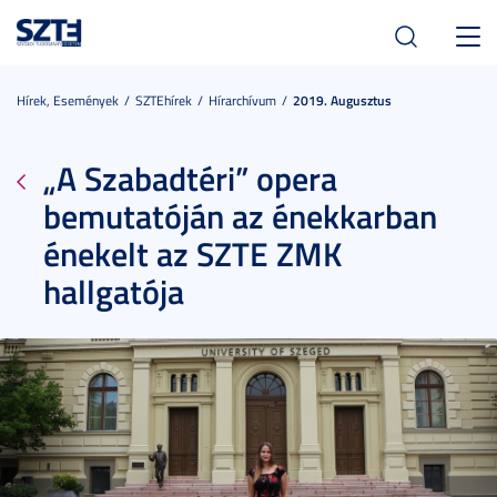
Toggl
navig
Hírek, Események
SZTEhírek
Hírarchívum
2019. Augusztus
„A Szabadtéri” opera
bemutatóján az énekkarban
énekelt az SZTE ZMK
hallgatója