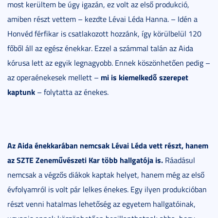
most kerültem be úgy igazán, ez volt az első produkció,
amiben részt vettem – kezdte Lévai Léda Hanna. – Idén a
Honvéd férfikar is csatlakozott hozzánk, így körülbelül 120
főből áll az egész énekkar. Ezzel a számmal talán az Aida
kórusa lett az egyik legnagyobb. Ennek köszönhetően pedig –
mi is kiemelkedő szerepet
az operaénekesek mellett –
kaptunk
– folytatta az énekes.
Az Aida énekkarában nemcsak Lévai Léda vett részt, hanem
az SZTE Zeneművészeti Kar több hallgatója is.
Ráadásul
nemcsak a végzős diákok kaptak helyet, hanem még az első
évfolyamról is volt pár lelkes énekes. Egy ilyen produkcióban
részt venni hatalmas lehetőség az egyetem hallgatóinak,