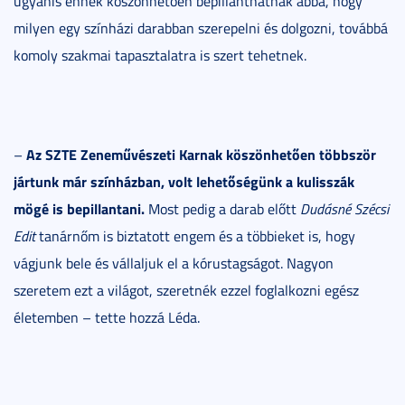
ugyanis ennek köszönhetően bepillanthatnak abba, hogy
milyen egy színházi darabban szerepelni és dolgozni, továbbá
komoly szakmai tapasztalatra is szert tehetnek.
Az SZTE Zeneművészeti Karnak köszönhetően többször
–
jártunk már színházban, volt lehetőségünk a kulisszák
mögé is bepillantani.
Most pedig a darab előtt
Dudásné Szécsi
Edit
tanárnőm is biztatott engem és a többieket is, hogy
vágjunk bele és vállaljuk el a kórustagságot. Nagyon
szeretem ezt a világot, szeretnék ezzel foglalkozni egész
életemben – tette hozzá Léda.