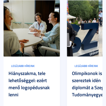
LEGÚJABB HÍREINK
LEGÚJABB HÍREINK
Hiányszakma, tele
Olimpikonok is
lehetőséggel: ezért
szereztek idén
menő logopédusnak
diplomát a Szege
lenni
Tudományegyet