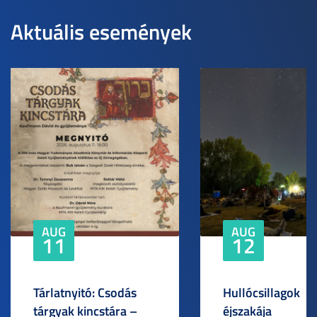
Aktuális események
AUG
AUG
11
12
Tárlatnyitó: Csodás
Hullócsillagok
tárgyak kincstára –
éjszakája