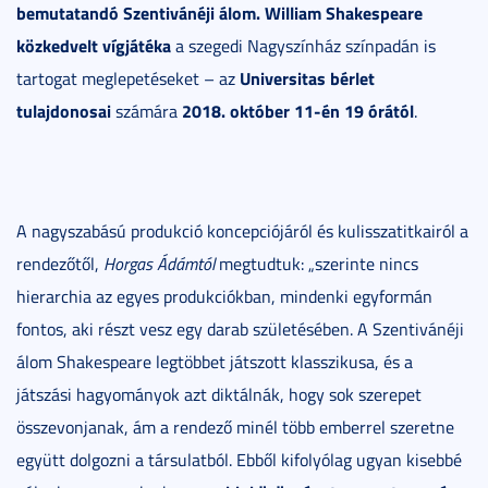
bemutatandó Szentivánéji álom. William Shakespeare
közkedvelt vígjátéka
a szegedi Nagyszínház színpadán is
Universitas bérlet
tartogat meglepetéseket – az
tulajdonosai
2018. október 11-én 19 órától
számára
.
A nagyszabású produkció koncepciójáról és kulisszatitkairól a
rendezőtől,
Horgas Ádámtól
megtudtuk: „szerinte nincs
hierarchia az egyes produkciókban, mindenki egyformán
fontos, aki részt vesz egy darab születésében. A Szentivánéji
álom Shakespeare legtöbbet játszott klasszikusa, és a
játszási hagyományok azt diktálnák, hogy sok szerepet
összevonjanak, ám a rendező minél több emberrel szeretne
együtt dolgozni a társulatból. Ebből kifolyólag ugyan kisebbé