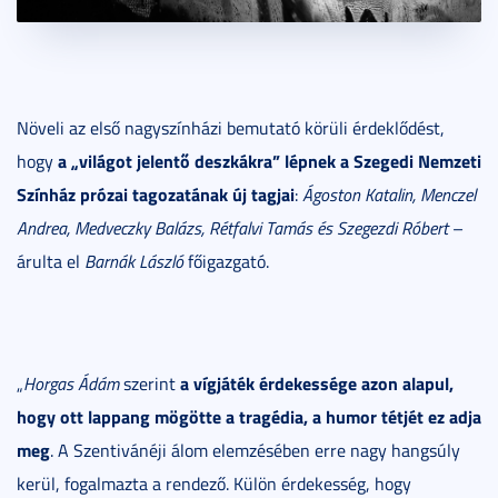
Növeli az első nagyszínházi bemutató körüli érdeklődést,
a „világot jelentő deszkákra” lépnek a Szegedi Nemzeti
hogy
Színház prózai tagozatának új tagjai
:
Ágoston Katalin, Menczel
Andrea, Medveczky Balázs, Rétfalvi Tamás és Szegezdi Róbert
–
árulta el
Barnák László
főigazgató.
a vígjáték érdekessége azon alapul,
„
Horgas Ádám
szerint
hogy ott lappang mögötte a tragédia, a humor tétjét ez adja
meg
. A Szentivánéji álom elemzésében erre nagy hangsúly
kerül, fogalmazta a rendező. Külön érdekesség, hogy