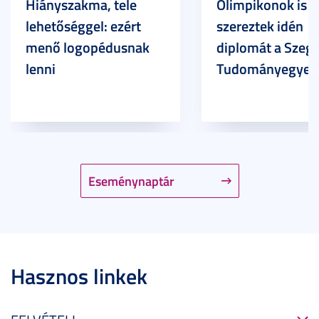
Hiányszakma, tele
Olimpikonok is
lehetőséggel: ezért
szereztek idén
menő logopédusnak
diplomát a Szege
lenni
Tudományegyet
Eseménynaptár
Hasznos linkek