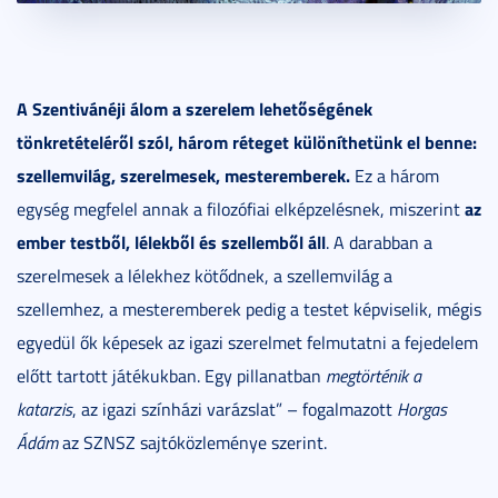
A Szentivánéji álom a szerelem lehetőségének
tönkretételéről szól, három réteget különíthetünk el benne:
szellemvilág, szerelmesek, mesteremberek.
Ez a három
az
egység megfelel annak a filozófiai elképzelésnek, miszerint
ember testből, lélekből és szellemből áll
. A darabban a
szerelmesek a lélekhez kötődnek, a szellemvilág a
szellemhez, a mesteremberek pedig a testet képviselik, mégis
egyedül ők képesek az igazi szerelmet felmutatni a fejedelem
előtt tartott játékukban. Egy pillanatban
megtörténik a
katarzis
, az igazi színházi varázslat” – fogalmazott
Horgas
Ádám
az SZNSZ sajtóközleménye szerint.