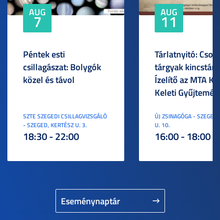
AUG
AUG
7
11
Péntek esti
Tárlatnyitó: Csod
csillagászat: Bolygók
tárgyak kincstára
közel és távol
Ízelítő az MTA KI
Keleti Gyűjtemén
SZTE SZEGEDI CSILLAGVIZSGÁLÓ
ÚJ ZSINAGÓGA - SZEGED,
- SZEGED, KERTÉSZ U. 3.
U. 10.
18:30 - 22:00
16:00 - 18:00
Eseménynaptár