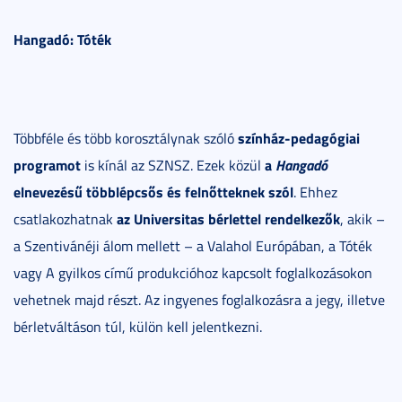
Hangadó: Tóték
színház-pedagógiai
Többféle és több korosztálynak szóló
programot
a
Hangadó
is kínál az SZNSZ. Ezek közül
elnevezésű többlépcsős és felnőtteknek szól
. Ehhez
az
Universitas bérlettel rendelkezők
csatlakozhatnak
, akik –
a Szentivánéji álom mellett – a Valahol Európában, a Tóték
vagy A gyilkos című produkcióhoz kapcsolt foglalkozásokon
vehetnek majd részt. Az ingyenes foglalkozásra a jegy, illetve
bérletváltáson túl, külön kell jelentkezni.