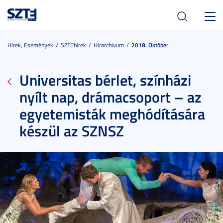
Toggl
navig
Hírek, Események
SZTEhírek
Hírarchívum
2018. Október
Universitas bérlet, színházi
nyílt nap, drámacsoport – az
egyetemisták meghódítására
készül az SZNSZ