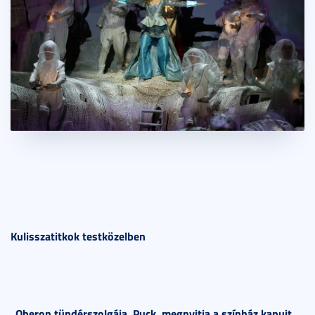
Kulisszatitkok testközelben
„Oberon tündérszolgája, Puck, megnyitja a színház kapuit