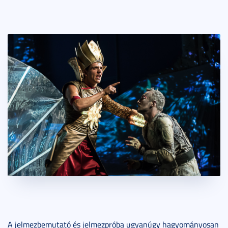
A jelmezbemutató és jelmezpróba ugyanúgy hagyományosan