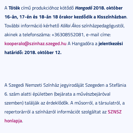
Tóték
Hangadó
2018. október
A
című produkcióhoz kötődő
16-án, 17-én és 18-án 18 órakor kezdődik a Kisszínházban
.
További információ kérhető
Kállai Ákos
színházpedagógustól,
akinek a telefonszáma: +36308552081, e-mail címe:
kooperalo@szinhaz.szeged.hu
jelentkezési
A Hangadóra a
határidő: 2018. október 12.
A Szegedi Nemzeti Színház jegyirodáját Szegeden a Stefánia
6. szám alatti épületben (bejárata a művészbejáróval
szemben) találják az érdeklődők. A műsorról, a társulatról, a
SZNSZ
repertorárról a színházról információt szolgáltat az
honlapja
.