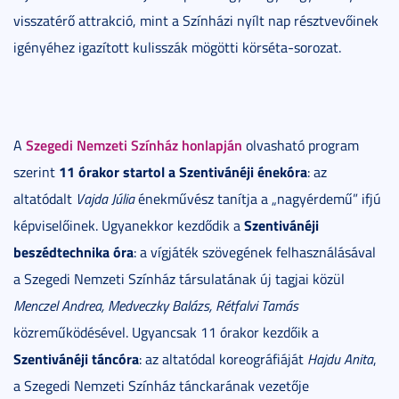
visszatérő attrakció, mint a Színházi nyílt nap résztvevőinek
igényéhez igazított kulisszák mögötti körséta-sorozat.
Szegedi Nemzeti Színház honlapján
A
olvasható program
11 órakor startol a Szentivánéji énekóra
szerint
: az
altatódalt
Vajda Júlia
énekművész tanítja a „nagyérdemű” ifjú
Szentivánéji
képviselőinek. Ugyanekkor kezdődik a
beszédtechnika óra
: a vígjáték szövegének felhasználásával
a Szegedi Nemzeti Színház társulatának új tagjai közül
Menczel Andrea, Medveczky Balázs, Rétfalvi Tamás
közreműködésével. Ugyancsak 11 órakor kezdőik a
Szentivánéji táncóra
: az altatódal koreográfiáját
Hajdu Anita
,
a Szegedi Nemzeti Színház tánckarának vezetője