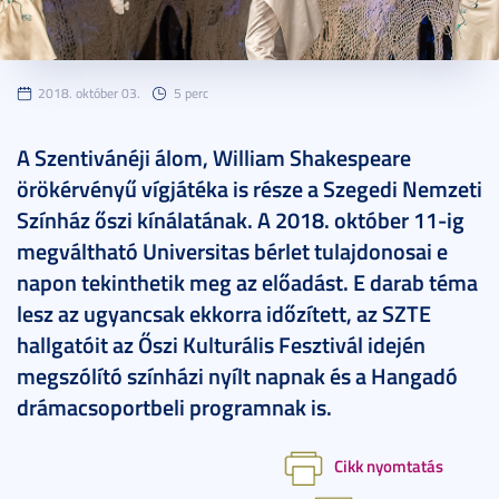
2018. október 03.
5 perc
A Szentivánéji álom, William Shakespeare
örökérvényű vígjátéka is része a Szegedi Nemzeti
Színház őszi kínálatának. A 2018. október 11-ig
megváltható Universitas bérlet tulajdonosai e
napon tekinthetik meg az előadást. E darab téma
lesz az ugyancsak ekkorra időzített, az SZTE
hallgatóit az Őszi Kulturális Fesztivál idején
megszólító színházi nyílt napnak és a Hangadó
drámacsoportbeli programnak is.
Cikk nyomtatás