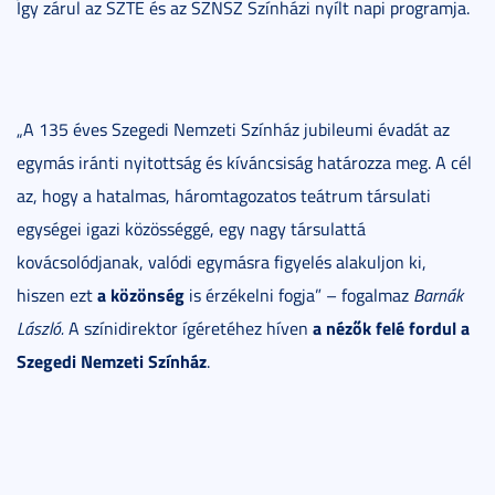
Így zárul az SZTE és az SZNSZ Színházi nyílt napi programja.
„A 135 éves Szegedi Nemzeti Színház jubileumi évadát az
egymás iránti nyitottság és kíváncsiság határozza meg. A cél
az, hogy a hatalmas, háromtagozatos teátrum társulati
egységei igazi közösséggé, egy nagy társulattá
kovácsolódjanak, valódi egymásra figyelés alakuljon ki,
a közönség
hiszen ezt
is érzékelni fogja” – fogalmaz
Barnák
a nézők felé fordul a
László.
A színidirektor ígéretéhez híven
Szegedi Nemzeti Színház
.