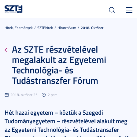
Toggl
navig
Hírek, Események
SZTEhírek
Hírarchívum
2018. Október
Az SZTE részvételével
megalakult az Egyetemi
Technológia- és
Tudástranszfer Fórum
2018. október 25.
2 perc
Hét hazai egyetem – köztük a Szegedi
Tudományegyetem – részvételével alakult meg
az Egyetemi Technológia- és Tudástranszfer