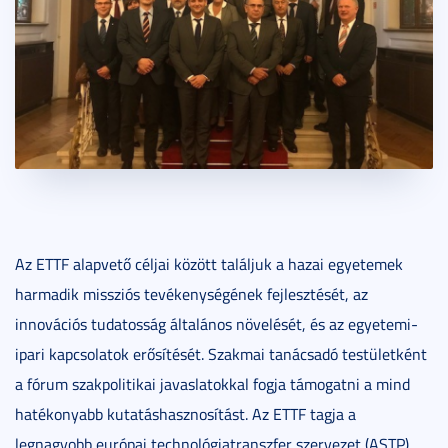
Az ETTF alapvető céljai között találjuk a hazai egyetemek
harmadik missziós tevékenységének fejlesztését, az
innovációs tudatosság általános növelését, és az egyetemi-
ipari kapcsolatok erősítését. Szakmai tanácsadó testületként
a fórum szakpolitikai javaslatokkal fogja támogatni a mind
hatékonyabb kutatáshasznosítást. Az ETTF tagja a
legnagyobb európai technológiatranszfer szervezet (ASTP)