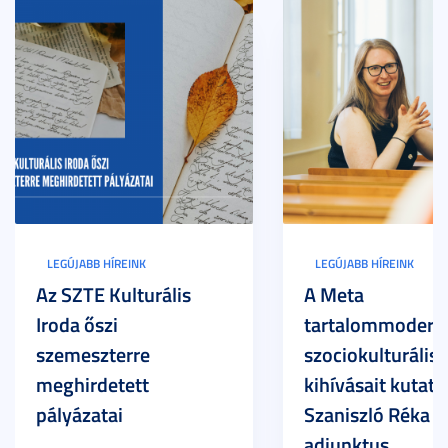
LEGÚJABB HÍREINK
LEGÚJABB HÍREINK
Az SZTE Kulturális
A Meta
Iroda őszi
tartalommoderác
szemeszterre
szociokulturális
meghirdetett
kihívásait kutatja
pályázatai
Szaniszló Réka Br
adjunktus