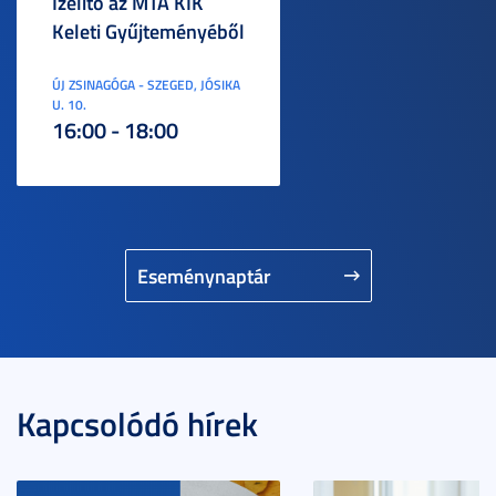
Ízelítő az MTA KIK
Keleti Gyűjteményéből
ÚJ ZSINAGÓGA - SZEGED, JÓSIKA
U. 10.
16:00 - 18:00
Eseménynaptár
Kapcsolódó hírek