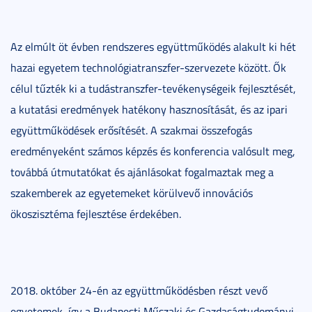
Az elmúlt öt évben rendszeres együttműködés alakult ki hét
hazai egyetem technológiatranszfer-szervezete között. Ők
célul tűzték ki a tudástranszfer-tevékenységeik fejlesztését,
a kutatási eredmények hatékony hasznosítását, és az ipari
együttműködések erősítését. A szakmai összefogás
eredményeként számos képzés és konferencia valósult meg,
továbbá útmutatókat és ajánlásokat fogalmaztak meg a
szakemberek az egyetemeket körülvevő innovációs
ökoszisztéma fejlesztése érdekében.
2018. október 24-én az együttműködésben részt vevő
egyetemek, így a Budapesti Műszaki és Gazdaságtudományi