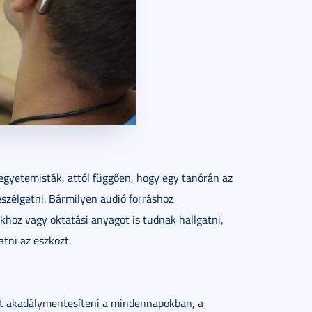
egyetemisták, attól függően, hogy egy tanórán az
eszélgetni. Bármilyen audió forráshoz
alokhoz vagy oktatási anyagot is tudnak hallgatni,
atni az eszközt.
at akadálymentesíteni a mindennapokban, a