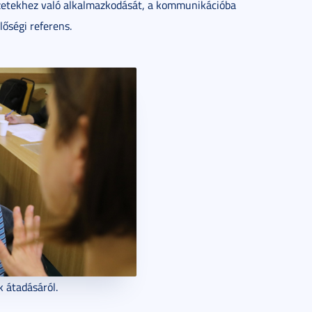
yzetekhez való alkalmazkodását, a kommunikációba
őségi referens.
k átadásáról.