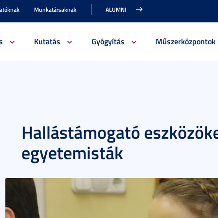
gatóknak
Munkatársaknak
ALUMNI
s
Kutatás
Gyógyítás
Műszerközpontok
Hallástámogató eszközöket
egyetemisták