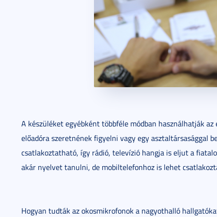
A készüléket egyébként többféle módban használhatják az 
előadóra szeretnének figyelni vagy egy asztaltársasággal b
csatlakoztatható, így rádió, televízió hangja is eljut a fiat
akár nyelvet tanulni, de mobiltelefonhoz is lehet csatlakozt
Hogyan tudták az okosmikrofonok a nagyothalló hallgatók