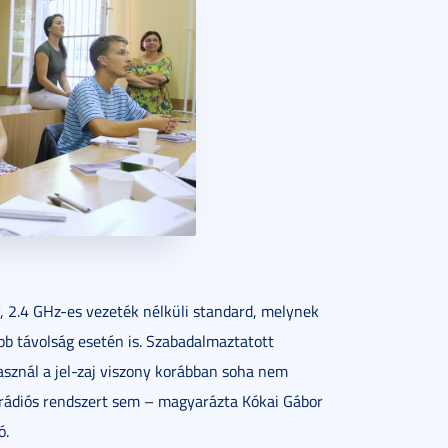
v, 2.4 GHz-es vezeték nélküli standard, melynek
obb távolság esetén is. Szabadalmaztatott
használ a jel-zaj viszony korábban soha nem
 rádiós rendszert sem – magyarázta Kókai Gábor
ó.