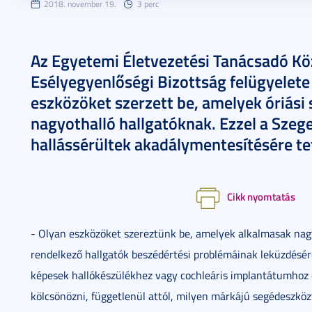
2018. november 19.
3 perc
Az Egyetemi Életvezetési Tanácsadó Köz
Esélyegyenlőségi Bizottság felügyelete a
eszközöket szerzett be, amelyek óriási 
nagyothalló hallgatóknak. Ezzel a Sze
hallássérültek akadálymentesítésére tet
Cikk nyomtatás
- Olyan eszközöket szereztünk be, amelyek alkalmasak nagy
rendelkező hallgatók beszédértési problémáinak leküzdésére
képesek hallókészülékhez vagy cochleáris implantátumhoz c
kölcsönözni, függetlenül attól, milyen márkájú segédeszköz