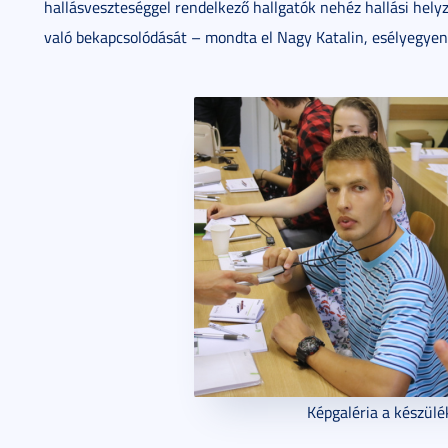
hallásveszteséggel rendelkező hallgatók nehéz hallási hel
való bekapcsolódását – mondta el Nagy Katalin, esélyegyenl
Képgaléria a készülé