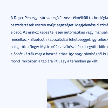
A Roger Pen egy csúcskategóiás vezetéknélküli technológia
beszédértések esetén nyújt segítséget. Megjelenése diszkrét,
előadó. Az eszköz képes teljesen automatikus vagy manuális 
rendelkezik Bluetooth kapcsolódási lehetőséggel, így teljesk
hallgatók a Roger MyLink(02) vevőkészülékkel együtt kölcs
előadót kérték meg a használatára. Így nagy távolságból is jó
mond, miközben a táblára írt vagy a teremben járkált.