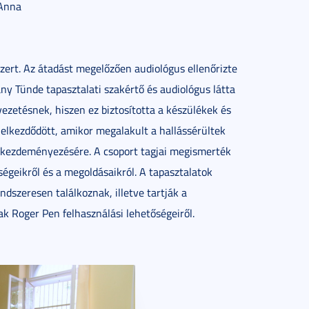
 Anna
szert. Az átadást megelőzően audiológus ellenőrizte
rany Tünde tapasztalati szakértő és audiológus látta
evezetésnek, hiszen ez biztosította a készülékek és
 elkezdődött, amikor megalakult a hallássérültek
s kezdeményezésére. A csoport tagjai megismerték
égeikről és a megoldásaikról. A tapasztalatok
ndszeresen találkoznak, illetve tartják a
k Roger Pen felhasználási lehetőségeiről.