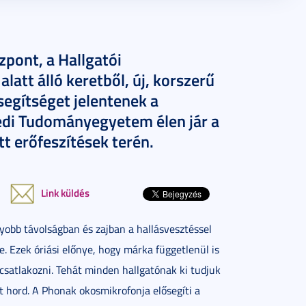
pont, a Hallgatói
latt álló keretből, új, korszerű
segítséget jelentenek a
gedi Tudományegyetem élen jár a
t erőfeszítések terén.
Link küldés
obb távolságban és zajban a hallásvesztéssel
. Ezek óriási előnye, hogy márka függetlenül is
satlakozni. Tehát minden hallgatónak ki tudjuk
t hord. A Phonak okosmikrofonja elősegíti a