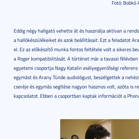
Fotó: Bobkó
Eddig négy hallgató vehette át és használja aktívan a rend
a hallókészülékeiket és azok beállításait. Ezt a feladatot A
el. Ez az előkészítő munka fontos feltétele volt a sikeres b
a Roger kompatibilitását. A történet már a tavaszi félévben
egyetemi csoportja Nagy Katalin esélyegyenlőségi referen
egymást és Arany Tünde audiológust, beszélgettek a nehézs
cseréje és egymás segítése nagyon hasznos volt, azóta is re
kapcsolatot. Ebben a csoportban kaptak információt a Phona