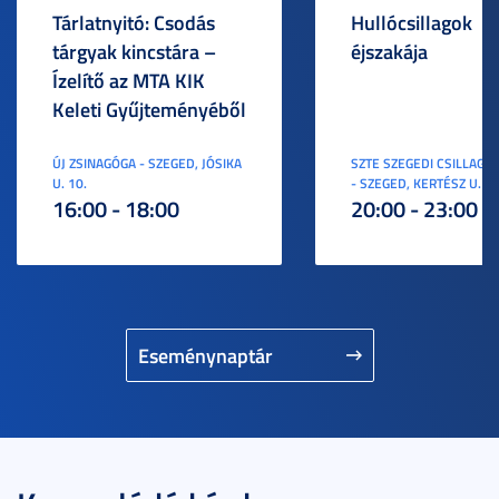
Tárlatnyitó: Csodás
Hullócsillagok
tárgyak kincstára –
éjszakája
Ízelítő az MTA KIK
Keleti Gyűjteményéből
ÚJ ZSINAGÓGA - SZEGED, JÓSIKA
SZTE SZEGEDI CSILLAGV
U. 10.
- SZEGED, KERTÉSZ U. 3.
16:00 - 18:00
20:00 - 23:00
Eseménynaptár