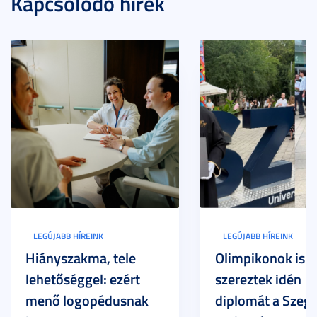
Kapcsolódó hírek
LEGÚJABB HÍREINK
LEGÚJABB HÍREINK
Hiányszakma, tele
Olimpikonok is
lehetőséggel: ezért
szereztek idén
menő logopédusnak
diplomát a Szege