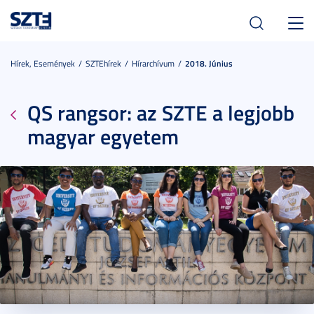
Toggl
navig
Hírek, Események
SZTEhírek
Hírarchívum
2018. Június
QS rangsor: az SZTE a legjobb
magyar egyetem