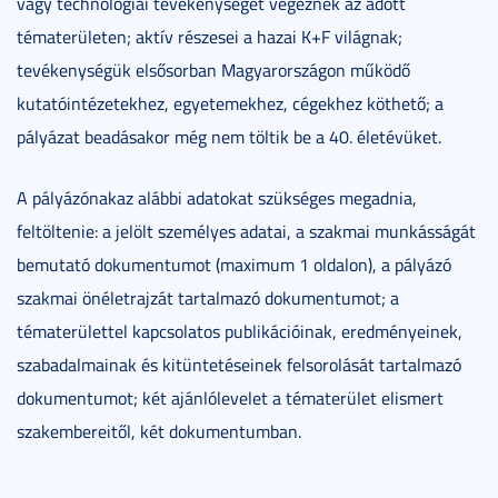
vagy technológiai tevékenységet végeznek az adott
tématerületen; aktív részesei a hazai K+F világnak;
tevékenységük elsősorban Magyarországon működő
kutatóintézetekhez, egyetemekhez, cégekhez köthető; a
pályázat beadásakor még nem töltik be a 40. életévüket.
A pályázónakaz alábbi adatokat szükséges megadnia,
feltöltenie: a jelölt személyes adatai, a szakmai munkásságát
bemutató dokumentumot (maximum 1 oldalon), a pályázó
szakmai önéletrajzát tartalmazó dokumentumot; a
tématerülettel kapcsolatos publikációinak, eredményeinek,
szabadalmainak és kitüntetéseinek felsorolását tartalmazó
dokumentumot; két ajánlólevelet a tématerület elismert
szakembereitől, két dokumentumban.