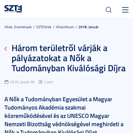
Toggl
navig
Hírek, Események
SZTEhírek
Hírarchívum
2018. Január
Három területről várják a
pályázatokat a Nők a
Tudományban Kiválósági Díjra
2018. január 08.
2 perc
A Nők a Tudományban Egyesület a Magyar
Tudományos Akadémia szakmai
közreműködésével és az UNESCO Magyar
Nemzeti Bizottság védnökségével meghirdeti a
Nők a Tudományban Kiválósági Díjat