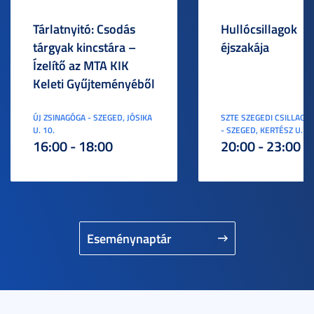
Tárlatnyitó: Csodás
Hullócsillagok
tárgyak kincstára –
éjszakája
Ízelítő az MTA KIK
Keleti Gyűjteményéből
ÚJ ZSINAGÓGA - SZEGED, JÓSIKA
SZTE SZEGEDI CSILLAGV
U. 10.
- SZEGED, KERTÉSZ U. 3.
16:00 - 18:00
20:00 - 23:00
Eseménynaptár