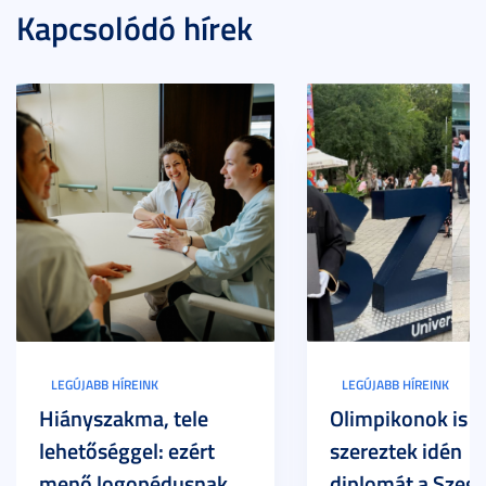
Kapcsolódó hírek
LEGÚJABB HÍREINK
LEGÚJABB HÍREINK
Hiányszakma, tele
Olimpikonok is
lehetőséggel: ezért
szereztek idén
menő logopédusnak
diplomát a Szege