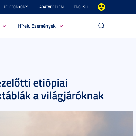
TELEFONKÖNYV
ADATVÉDELEM
ENGLISH
Hírek, Események
előtti etiópiai
ktáblák a világjáróknak