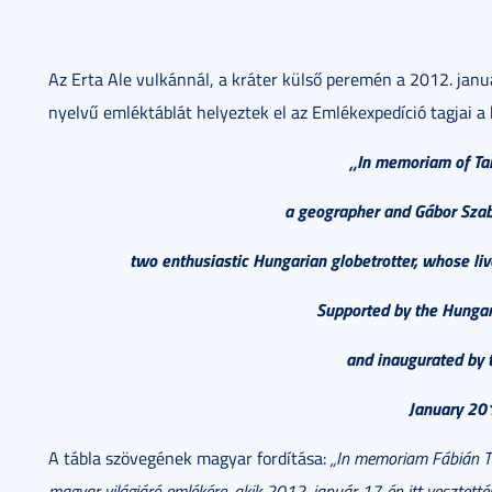
Az Erta Ale vulkánnál, a kráter külső peremén a 2012. janu
nyelvű emléktáblát helyeztek el az Emlékexpedíció tagjai a
„In memoriam of Ta
a geographer and Gábor Szab
two enthusiastic Hungarian globetrotter, whose li
Supported by the Hunga
and inaugurated by t
January 20
A tábla szövegének magyar fordítása:
„In memoriam Fábián Ta
magyar világjáró emlékére, akik 2012. január 17-én itt veszte