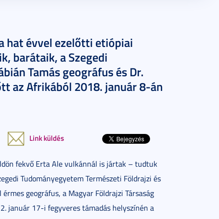
 hat évvel ezelőtti etiópiai
k, barátaik, a Szegedi
bián Tamás geográfus és Dr.
t az Afrikából 2018. január 8-án
Link küldés
ldön fekvő Erta Ale vulkánnál is jártak – tudtuk
zegedi Tudományegyetem Természeti Földrajzi és
 érmes geográfus, a Magyar Földrajzi Társaság
12. január 17-i fegyveres támadás helyszínén a