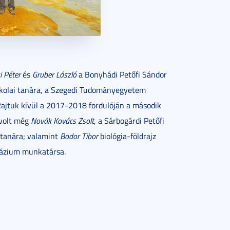
i Péter
és
Gruber László
a Bonyhádi Petőfi Sándor
skolai tanára, a Szegedi Tudományegyetem
 Rajtuk kívül a 2017-2018 fordulóján a második
 volt még
Novák Kovács Zsolt
, a Sárbogárdi Petőfi
 tanára; valamint
Bodor Tibor
biológia-földrajz
mnázium munkatársa.