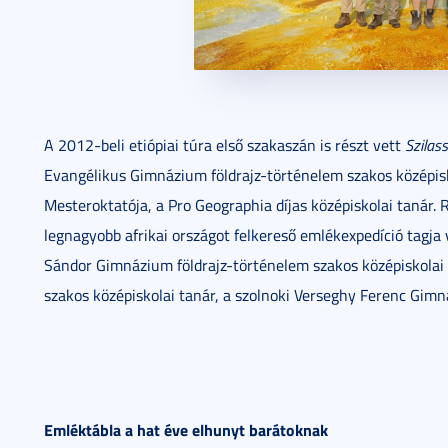
A 2012-beli etiópiai túra első szakaszán is részt vett
Szilass
Evangélikus Gimnázium földrajz-történelem szakos középi
Mesteroktatója, a Pro Geographia díjas középiskolai tanár.
legnagyobb afrikai országot felkereső emlékexpedíció tagja
Sándor Gimnázium földrajz-történelem szakos középiskolai
szakos középiskolai tanár, a szolnoki Verseghy Ferenc Gi
Emléktábla a hat éve elhunyt barátoknak