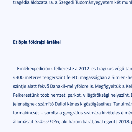
tragédia áldozataira, a Szegedi Tudományegyetem két munka
Etiópia földrajzi értékei
– Emlékexpedíciónk felkereste a 2012-es tragikus végű ta
4300 méteres tengerszint feletti magasságban a Simien-he
szintje alatt fekvő Danakil-mélyföldre is. Megfigyeltük a K
Felkerestünk több nemzeti parkot, világörökségi helyszínt. 
jelenségnek számító Dallol kénes kigőzölgéseihez. Tanulmá
formakincsét – sorolta a geográfus számára kivételes élmé
állomásait
Szilassi Péter
, aki három barátjával együtt 2018.