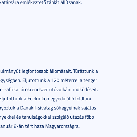
társára emlékeztető táblát állítsanak.
nulmányút legfontosabb állomásait. Túráztunk a
gységben. Eljutottunk a 120 méterrel a tenger
elet-afrikai árokrendszer utóvulkáni működéseit.
Eljutottunk a Földünkön egyedülálló földtani
nyoztuk a Danakil-sivatag sóhegyeinek sajátos
nyekkel és tanulságokkal szolgáló utazás főbb
 január 8-án tért haza Magyarországra.