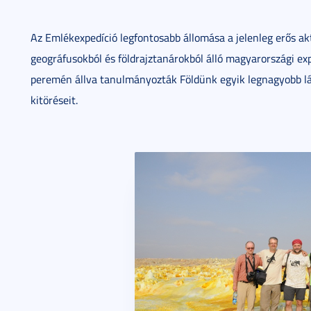
Az Emlékexpedíció legfontosabb állomása a jelenleg erős akt
geográfusokból és földrajztanárokból álló magyarországi exp
peremén állva tanulmányozták Földünk egyik legnagyobb lá
kitöréseit.