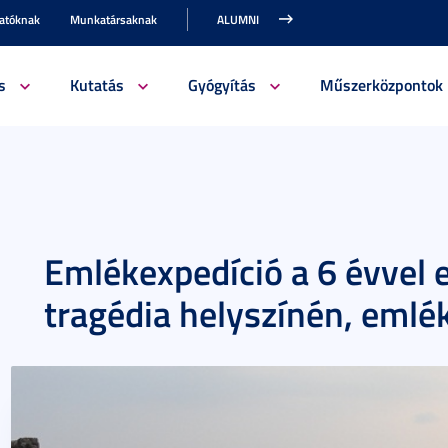
gatóknak
Munkatársaknak
ALUMNI
s
Kutatás
Gyógyítás
Műszerközpontok
Emlékexpedíció a 6 évvel ez
tragédia helyszínén, emlé