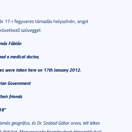
ár 17-i fegyveres támadás helyszínén, angol
 következő szöveggel:
más Fábián
ad a medical doctor,
ves were taken here on 17th January 2012.
rian Government
heir friends
18”
más geográfus, és Dr. Szabad Gábor orvos, két lelkes
tték életüket. Magyarország Kormányának támogatásával