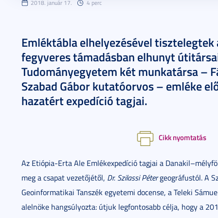
2018. január 17.
4 perc
Emléktábla elhelyezésével tisztelegtek a
fegyveres támadásban elhunyt útitársai
Tudományegyetem két munkatársa – Fá
Szabad Gábor kutatóorvos – emléke előt
hazatért expedíció tagjai.
Cikk nyomtatás
Az Etiópia-Erta Ale Emlékexpedíció tagjai a Danakil–mélyfö
meg a csapat vezetőjétől,
Dr.
Szilassi Péter
geográfustól. A S
Geoinformatikai Tanszék egyetemi docense, a Teleki Sámuel
alelnöke hangsúlyozta: útjuk legfontosabb célja, hogy a 20