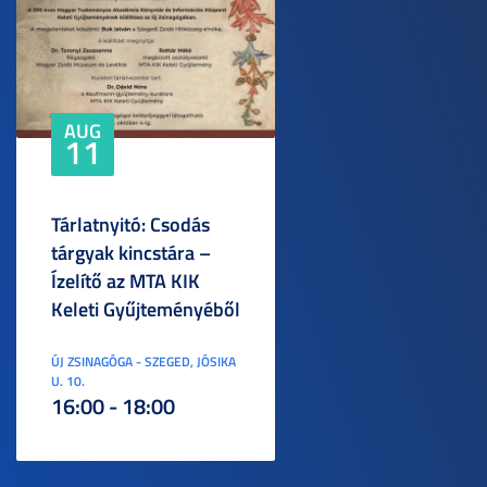
AUG
11
Tárlatnyitó: Csodás
tárgyak kincstára –
Ízelítő az MTA KIK
Keleti Gyűjteményéből
ÚJ ZSINAGÓGA - SZEGED, JÓSIKA
U. 10.
16:00 - 18:00