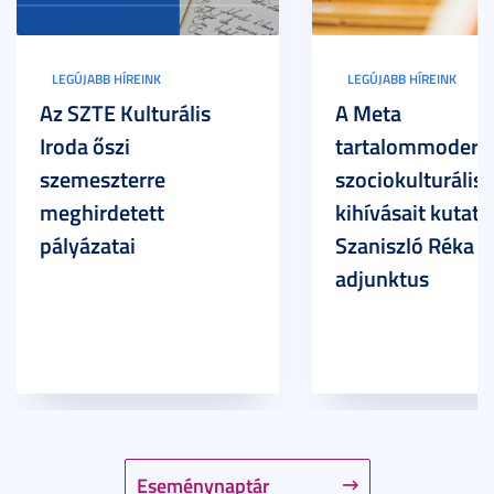
LEGÚJABB HÍREINK
LEGÚJABB HÍREINK
Az SZTE Kulturális
A Meta
Iroda őszi
tartalommoderác
szemeszterre
szociokulturális
meghirdetett
kihívásait kutatja
pályázatai
Szaniszló Réka Br
adjunktus
Eseménynaptár