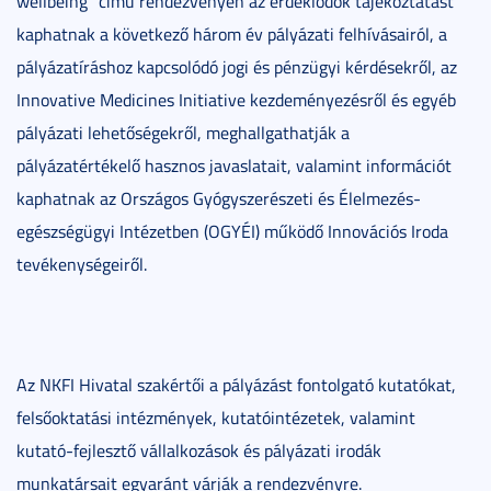
wellbeing” című rendezvényén az érdeklődők tájékoztatást
kaphatnak a következő három év pályázati felhívásairól, a
pályázatíráshoz kapcsolódó jogi és pénzügyi kérdésekről, az
Innovative Medicines Initiative kezdeményezésről és egyéb
pályázati lehetőségekről, meghallgathatják a
pályázatértékelő hasznos javaslatait, valamint információt
kaphatnak az Országos Gyógyszerészeti és Élelmezés-
egészségügyi Intézetben (OGYÉI) működő Innovációs Iroda
tevékenységeiről.
Az NKFI Hivatal szakértői a pályázást fontolgató kutatókat,
felsőoktatási intézmények, kutatóintézetek, valamint
kutató-fejlesztő vállalkozások és pályázati irodák
munkatársait egyaránt várják a rendezvényre.