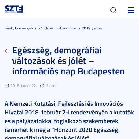
Toggl
navig
Hírek, Események
SZTEhírek
Hírarchívum
2018. Január
Egészség, demográfiai
változások és jólét –
információs nap Budapesten
2018. január 22.
2 perc
A Nemzeti Kutatási, Fejlesztési és Innovációs
Hivatal 2018. február 2-i rendezvényén a kutatók
és a pályázatokkal foglalkozó szakemberek
ismerhetik meg a "Horizont 2020 Egészség,
demográfiai változások és jólét"