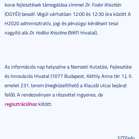
korai fejlesztések támogatása címmel
Dr. Fodor Krisztián
(OGYÉI) beszél. Végül várhatóan 12:00 és 12:30 óra között A
H2020 adminisztratív, jogi és pénzügyi kérdéseit teszi
nagyító alá
Dr. Hollósi Krisztina
(NKFI Hivatal).
Az információs nap helyszíne a Nemzeti Kutatási, Fejlesztési
és Innovációs Hivatal (1077 Budapest, Kéthly Anna tér 1.), II.
emelet 231. terem (megközelíthető a Klauzál utcai bejárat
felől). A rendezvényen a részvétel ingyenes, de
regisztrációhoz
kötött.
SZTEinfo