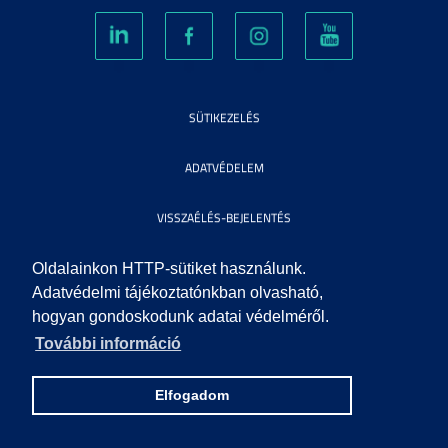
SÜTIKEZELÉS
ADATVÉDELEM
VISSZAÉLÉS-BEJELENTÉS
KÖZÉRDEKŰ ADATOK
Oldalainkon HTTP-sütiket használunk.
Adatvédelmi tájékoztatónkban olvasható,
hogyan gondoskodunk adatai védelméről.
IMPRESSZUM
További információ
SEGÍTSÉG
Elfogadom
© 2010 SZEGEDI TUDOMÁNYEGYETEM. MINDEN JOG FENNTARTVA.