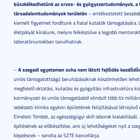
büszkélkedhetünk az orvos- és gyógyszertudományok, a t
társadalomtudományok területén
– emlékeztetett beszédé
kiemelt figyelmet fordítunk a fiatal kutatók támogatására.
életpályát kínálunk, melyre felkészülve a legjobb mentoro
laboratóriumokban tanulhatnak.
A szegedi egyetemen soha nem látott fejlődés kezdődő
–
uniós támogatottságú beruházásoknak köszönhetően lehet
megfelelő oktatási, kutatási és gyógyítási infrastruktúra ki
kormányzati és uniós támogatásból elindult több tíz milliárd
sebészeti klinika egykori épületének felújításával létrejöv
Elméleti Tömböt, az egészségügyi skill laborok kialakítását
építésének az előkészítése, ami új lehetőségeket nyit a sz
képzésnek – sorolta az SZTE kancellárja.