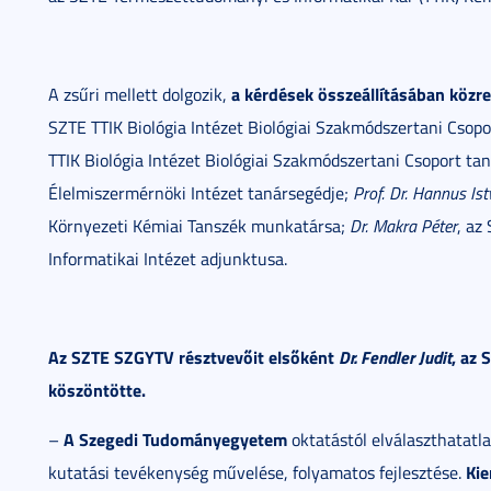
a kérdések összeállításában köz
A zsűri mellett dolgozik,
SZTE TTIK Biológia Intézet Biológiai Szakmódszertani Csop
TTIK Biológia Intézet Biológiai Szakmódszertani Csoport ta
Élelmiszermérnöki Intézet tanársegédje;
Prof. Dr. Hannus Is
Környezeti Kémiai Tanszék munkatársa;
Dr. Makra Péter
, az
Informatikai Intézet adjunktusa.
Az SZTE SZGYTV résztvevőit elsőként
Dr. Fendler Judit
, az
köszöntötte.
A Szegedi Tudományegyetem
–
oktatástól elválaszthatatl
Kie
kutatási tevékenység művelése, folyamatos fejlesztése.