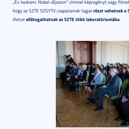
„Én kedvenc Nobel-díjasom” címmel képregényt vagy filmet k
részt vehetnek a
hogy az SZTE SZGYTV csapatainak tagjai
ellátogathatnak az SZTE több laboratóriumába
illetve
.