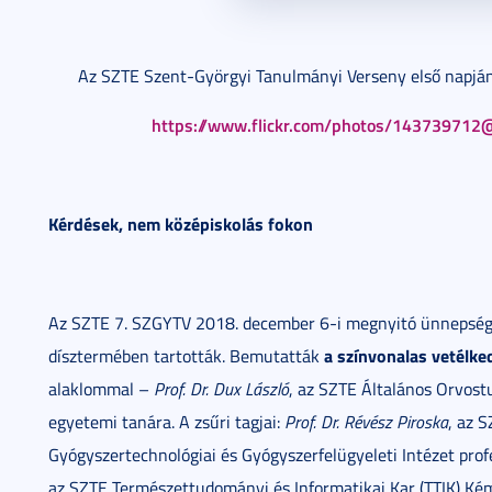
Az SZTE Szent-Györgyi Tanulmányi Verseny első napján k
https://www.flickr.com/photos/1437397
Kérdések, nem középiskolás fokon
Az SZTE 7. SZGYTV 2018. december 6-i megnyitó ünnepségé
a színvonalas vetélked
dísztermében tartották. Bemutatták
alaklommal –
Prof. Dr. Dux László
, az SZTE Általános Orvos
egyetemi tanára. A zsűri tagjai:
Prof. Dr. Révész Piroska
, az 
Gyógyszertechnológiai és Gyógyszerfelügyeleti Intézet pro
az SZTE Természettudományi és Informatikai Kar (TTIK) Kém