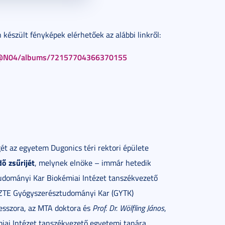
észült fényképek elérhetőek az alábbi linkről:
12@N04/albums/72157704366370155
t az egyetem Dugonics téri rektori épülete
ő zsűrijét
, melynek elnöke – immár hetedik
tudományi Kar Biokémiai Intézet tanszékvezető
SZTE Gyógyszerésztudományi Kar (GYTK)
fesszora, az MTA doktora és
Prof. Dr. Wölfling János
,
iai Intézet tanszékvezető egyetemi tanára.