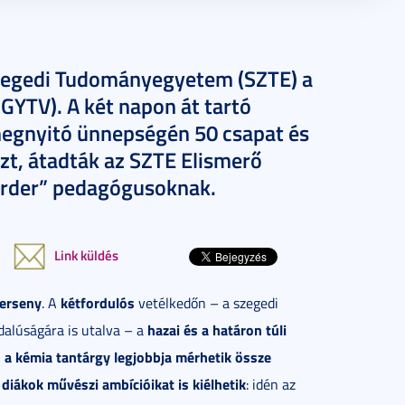
zegedi Tudományegyetem (SZTE) a
GYTV). A két napon át tartó
egnyitó ünnepségén 50 csapat és
szt, átadták az SZTE Elismerő
order” pedagógusoknak.
Link küldés
Verseny
kétfordulós
. A
vetélkedőn – a szegedi
hazai és a határon túli
alúságára is utalva – a
és a kémia tantárgy legjobbja mérhetik össze
diákok művészi ambícióikat is kiélhetik
: idén az