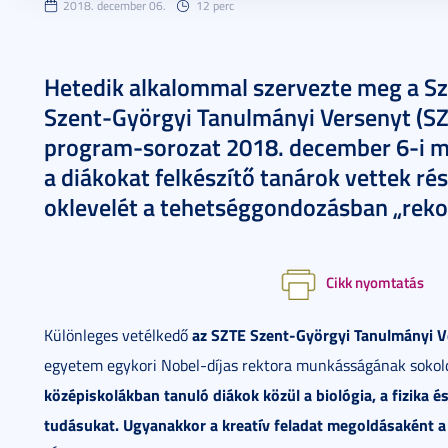
2018. december 06.
12 perc
Hetedik alkalommal szervezte meg a S
Szent-Györgyi Tanulmányi Versenyt (SZ
program-sorozat 2018. december 6-i m
a diákokat felkészítő tanárok vettek ré
oklevelét a tehetséggondozásban „rek
Cikk nyomtatás
az SZTE Szent-Györgyi Tanulmányi 
Különleges vetélkedő
egyetem egykori Nobel-díjas rektora munkásságának sokold
középiskolákban tanuló diákok közül a biológia, a fizika 
tudásukat. Ugyanakkor a kreatív feladat megoldásaként a 