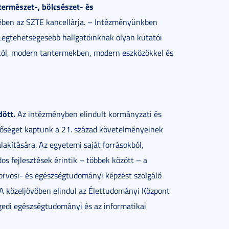
ermészet-, bölcsészet- és
ben az SZTE kancellárja. – Intézményünkben
 Legtehetségesebb hallgatóinknak olyan kutatói
któl, modern tantermekben, modern eszközökkel és
dött.
Az intézményben elindult kormányzati és
őséget kaptunk a 21. század követelményeinek
alakítására. Az egyetemi saját forrásokból,
os fejlesztések érintik – többek között – a
ő orvosi- és egészségtudományi képzést szolgáló
. A közeljövőben elindul az Élettudományi Központ
egedi egészségtudományi és az informatikai