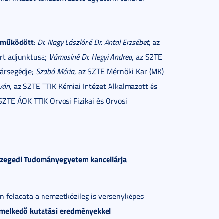
reműködött
:
Dr. Nagy Lászlóné Dr. Antal Erzsébet
, az
ort adjunktusa;
Vámosiné Dr. Hegyi Andrea
, az SZTE
nársegédje;
Szabó Mária
, az SZTE Mérnöki Kar (MK)
tván
, az SZTE TTIK Kémiai Intézet Alkalmazott és
 SZTE ÁOK TTIK Orvosi Fizikai és Orvosi
 Szegedi Tudományegyetem kancellárja
an feladata a nemzetközileg is versenyképes
melkedő kutatási eredményekkel