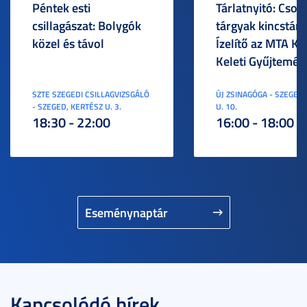
Péntek esti
Tárlatnyitó: Csod
csillagászat: Bolygók
tárgyak kincstára
közel és távol
Ízelítő az MTA KI
Keleti Gyűjtemén
SZTE SZEGEDI CSILLAGVIZSGÁLÓ
ÚJ ZSINAGÓGA - SZEGED,
- SZEGED, KERTÉSZ U. 3.
U. 10.
18:30 - 22:00
16:00 - 18:00
Eseménynaptár
Kapcsolódó hírek