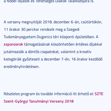
a Nobel-díjasok és Tehetséges Diákok Találkozójára is.
A verseny megnyitóját 2018. december 6-án, csütörtökön,
11 órakor 30 perckor rendezik meg a Szegedi
Tudományegyetem Dugonics téri központi épületében. A
szponzorok
támogatásának köszönhetően értékes díjakkal
jutalmazzák a döntős csapatokat, valamint a kreatív
kategóriák győzteseit a december 7-én, 16 órakor kezdődő
eredményhirdetésen.
SZTE
Részletes program és további információ itt érhető el:
Szent-Györgyi Tanulmányi Verseny 2018