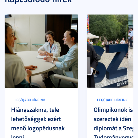
LEGÚJABB HÍREINK
LEGÚJABB HÍREINK
Hiányszakma, tele
Olimpikonok is
lehetőséggel: ezért
szereztek idén
menő logopédusnak
diplomát a Szege
lenni
Tudományegyet