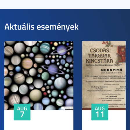
Aktuális események
AUG
AUG
7
11