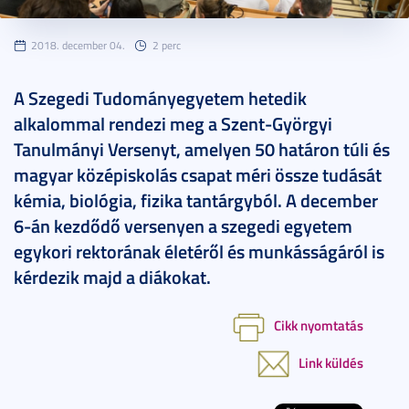
2018. december 04.
2 perc
A Szegedi Tudományegyetem hetedik
alkalommal rendezi meg a Szent-Györgyi
Tanulmányi Versenyt, amelyen 50 határon túli és
magyar középiskolás csapat méri össze tudását
kémia, biológia, fizika tantárgyból. A december
6-án kezdődő versenyen a szegedi egyetem
egykori rektorának életéről és munkásságáról is
kérdezik majd a diákokat.
Cikk nyomtatás
Link küldés