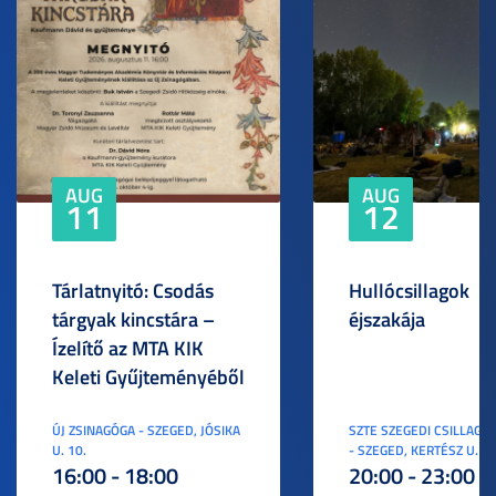
AUG
AUG
11
12
Tárlatnyitó: Csodás
Hullócsillagok
tárgyak kincstára –
éjszakája
Ízelítő az MTA KIK
Keleti Gyűjteményéből
ÚJ ZSINAGÓGA - SZEGED, JÓSIKA
SZTE SZEGEDI CSILLAGV
U. 10.
- SZEGED, KERTÉSZ U. 3.
16:00 - 18:00
20:00 - 23:00