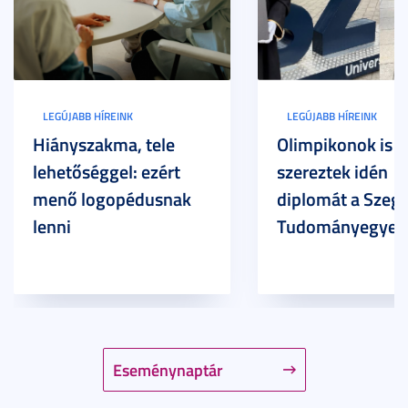
LEGÚJABB HÍREINK
LEGÚJABB HÍREINK
Hiányszakma, tele
Olimpikonok is
lehetőséggel: ezért
szereztek idén
menő logopédusnak
diplomát a Szege
lenni
Tudományegyet
Eseménynaptár