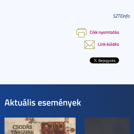
SZTEinfo
Cikk nyomtatás
Link küldés
Aktuális események