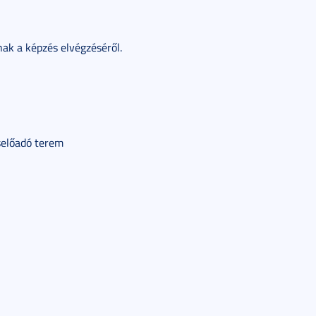
nak a képzés elvégzéséről.
iselőadó terem