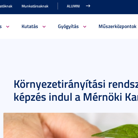
gatóknak
Munkatársaknak
ALUMNI
s
Kutatás
Gyógyítás
Műszerközpontok
Környezetirányítási rendsz
képzés indul a Mérnöki Ka