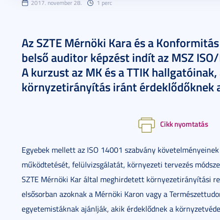
2017. november 28.
1 perc
Az SZTE Mérnöki Kara és a Konformitás 
belső auditor képzést indít az MSZ ISO
A kurzust az MK és a TTIK hallgatóinak
környzetirányítás iránt érdeklődőknek a
Cikk nyomtatás
Egyebek mellett az ISO 14001 szabvány követelményeinek m
működtetését, felülvizsgálatát, környezeti tervezés módsze
SZTE Mérnöki Kar által meghirdetett környezetirányítási re
elsősorban azoknak a Mérnöki Karon vagy a Természettudom
egyetemistáknak ajánlják, akik érdeklődnek a környzetvéde