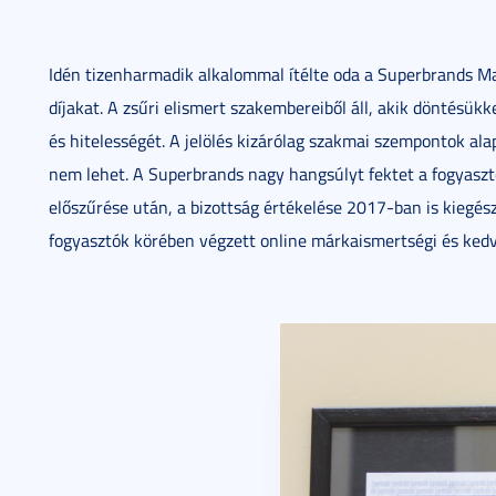
Idén tizenharmadik alkalommal ítélte oda a Superbrands M
díjakat. A zsűri elismert szakembereiből áll, akik döntésükk
és hitelességét. A jelölés kizárólag szakmai szempontok ala
nem lehet. A Superbrands nagy hangsúlyt fektet a fogyaszt
előszűrése után, a bizottság értékelése 2017-ban is kiegész
fogyasztók körében végzett online márkaismertségi és kedve