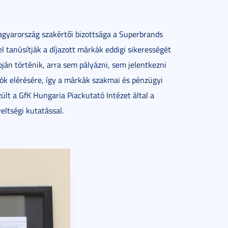
agyarország szakértői bizottsága a Superbrands
el tanúsítják a díjazott márkák eddigi sikerességét
pján történik, arra sem pályázni, sem jelentkezni
ók elérésére, így a márkák szakmai és pénzügyi
ült a GfK Hungaria Piackutató Intézet által a
ltségi kutatással.