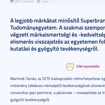
2017. június 02.
1 perc
A legjobb márkákat minősítő Superbran
Tudományegyetem. A szakmai szempont
végzett márkaismertségi és -kedveltség
elismerés visszajelzés az egyetemen fo
kutatási és gyógyító tevékenységről.
Cikk nyomtatás
Martinek Tamás, az SZTE közkapcsolati rektorhelyettese úg
intézmény többéves márkaépítő tevékenységének elismerése
universitas ipari partnerei, a páciensek – visszajelzése az i
gyógyító tevékenységről.