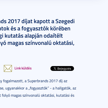
ds 2017 díjat kapott a Szegedi
ok és a fogyasztók körében
i kutatás alapján odaítélt
lyó magas színvonalú oktatási,
Link küldés
y fogalmazott, a Superbrands 2017 díj az
, ugyanakkor a „fogyasztók” - a hallgatók, az
tt folyó magas színvonalú oktatási, kutatási és