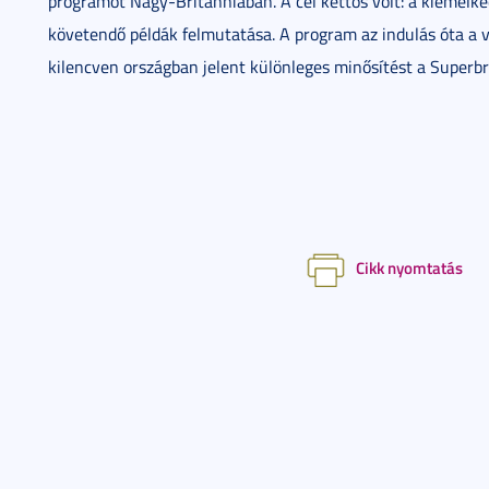
programot Nagy-Britanniában. A cél kettős volt: a kiemelke
követendő példák felmutatása. A program az indulás óta a 
kilencven országban jelent különleges minősítést a Superb
Cikk nyomtatás