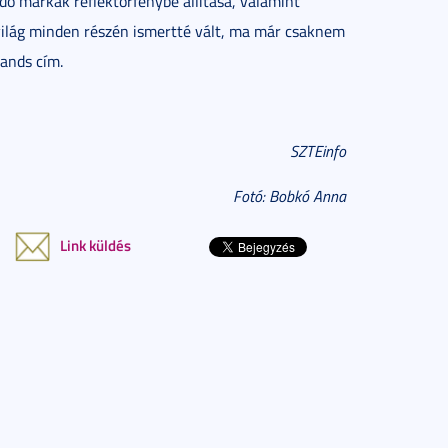
dő márkák reflektorfénybe állítása, valamint
világ minden részén ismertté vált, ma már csaknem
rands cím.
SZTEinfo
Fotó: Bobkó Anna
Link küldés