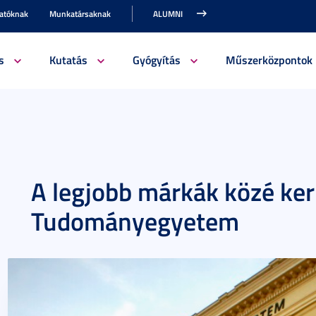
gatóknak
Munkatársaknak
ALUMNI
s
Kutatás
Gyógyítás
Műszerközpontok
A legjobb márkák közé ker
Tudományegyetem