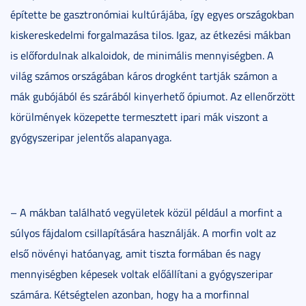
építette be gasztronómiai kultúrájába, így egyes országokban
kiskereskedelmi forgalmazása tilos. Igaz, az étkezési mákban
is előfordulnak alkaloidok, de minimális mennyiségben. A
világ számos országában káros drogként tartják számon a
mák gubójából és szárából kinyerhető ópiumot. Az ellenőrzött
körülmények közepette termesztett ipari mák viszont a
gyógyszeripar jelentős alapanyaga.
– A mákban található vegyületek közül például a morfint a
súlyos fájdalom csillapítására használják. A morfin volt az
első növényi hatóanyag, amit tiszta formában és nagy
mennyiségben képesek voltak előállítani a gyógyszeripar
számára. Kétségtelen azonban, hogy ha a morfinnal