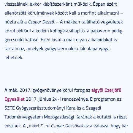
visszaélnek, akkor kábítószerként működik. Éppen ezért
ellenőrzött körülmények között kell a morfint alkalmazni –
húzta alá a
Csupor Dezső
. – A mákban található vegyületek
közül például a kodein köhögéscsillapító, a papaverin pedig
görcsoldó hatású. Ezen kívül a mák olyan alkaloidokat is
tartalmaz, amelyek gyógyszermolekulák alapanyagai
lehetnek.
algyői Ezerjófű
A mák, 2017. gyógynövénye körül forog az
Egyesület
2017. június 24-i rendezvénye. E programon az
SZTE Gyógyszerésztudományi Kara és a Szegedi
Tudományegyetem Mezőgazdasági Karának a kutatói is részt
vesznek. A „miért?”-re
Csupor Dezsőnek
az a válasza, hogy bár