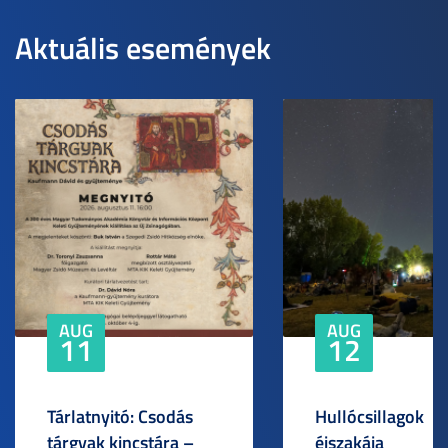
Aktuális események
AUG
AUG
11
12
Tárlatnyitó: Csodás
Hullócsillagok
tárgyak kincstára –
éjszakája