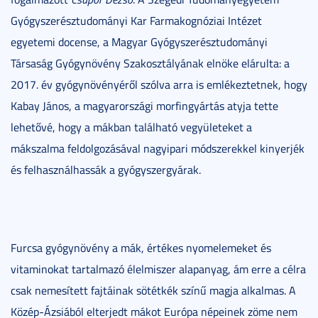
Gyógyszerésztudományi Kar Farmakognóziai Intézet
egyetemi docense, a Magyar Gyógyszerésztudományi
Társaság Gyógynövény Szakosztályának elnöke elárulta: a
2017. év gyógynövényéről szólva arra is emlékeztetnek, hogy
Kabay János, a magyarországi morfingyártás atyja tette
lehetővé, hogy a mákban található vegyületeket a
mákszalma feldolgozásával nagyipari módszerekkel kinyerjék
és felhasználhassák a gyógyszergyárak.
Furcsa gyógynövény a mák, értékes nyomelemeket és
vitaminokat tartalmazó élelmiszer alapanyag, ám erre a célra
csak nemesített fajtáinak sötétkék színű magja alkalmas. A
Közép-Ázsiából elterjedt mákot Európa népeinek zöme nem