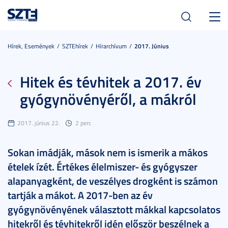
Toggl
navig
Hírek, Események
SZTEhírek
Hírarchívum
2017. Június
Hitek és tévhitek a 2017. év
gyógynövényéről, a mákról
2017. június 22.
2 perc
Sokan imádják, mások nem is ismerik a mákos
ételek ízét. Értékes élelmiszer- és gyógyszer
alapanyagként, de veszélyes drogként is számon
tartják a mákot. A 2017-ben az év
gyógynövényének választott mákkal kapcsolatos
hitekről és tévhitekről idén először beszélnek a