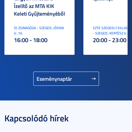
Ízelítő az MTA KIK
Keleti Gyűjteményéből
ÚJ ZSINAGÓGA - SZEGED, JÓSIKA
SZTE SZEGEDI CSILLAGV
U. 10.
- SZEGED, KERTÉSZ U. 3.
16:00 - 18:00
20:00 - 23:00
Eseménynaptár
Kapcsolódó hírek