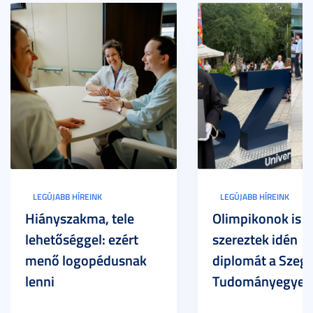
LEGÚJABB HÍREINK
LEGÚJABB HÍREINK
Hiányszakma, tele
Olimpikonok is
lehetőséggel: ezért
szereztek idén
menő logopédusnak
diplomát a Szege
lenni
Tudományegyet