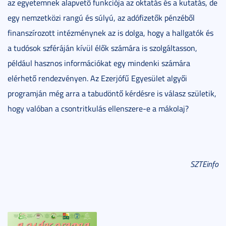
az egyetemnek alapvető funkciója az oktatás és a kutatás, de
egy nemzetközi rangú és súlyú, az adófizetők pénzéből
finanszírozott intézménynek az is dolga, hogy a hallgatók és
a tudósok szféráján kívül élők számára is szolgáltasson,
például hasznos információkat egy mindenki számára
elérhető rendezvényen. Az Ezerjófű Egyesület algyői
programján még arra a tabudöntő kérdésre is válasz születik,
hogy valóban a csontritkulás ellenszere-e a mákolaj?
SZTEinfo