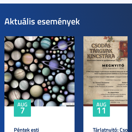
Aktuális események
AUG
AUG
7
11
Péntek esti
Tárlatnyitó: Csod