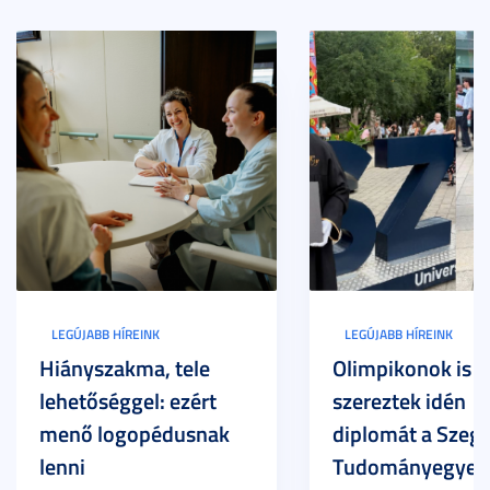
LEGÚJABB HÍREINK
LEGÚJABB HÍREINK
Hiányszakma, tele
Olimpikonok is
lehetőséggel: ezért
szereztek idén
menő logopédusnak
diplomát a Szege
lenni
Tudományegyet