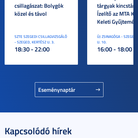
csillagászat: Bolygók
tárgyak kincstára
közel és távol
Ízelítő az MTA KI
Keleti Gyűjtemén
SZTE SZEGEDI CSILLAGVIZSGÁLÓ
ÚJ ZSINAGÓGA - SZEGED,
- SZEGED, KERTÉSZ U. 3.
U. 10.
18:30 - 22:00
16:00 - 18:00
Eseménynaptár
Kapcsolódó hírek