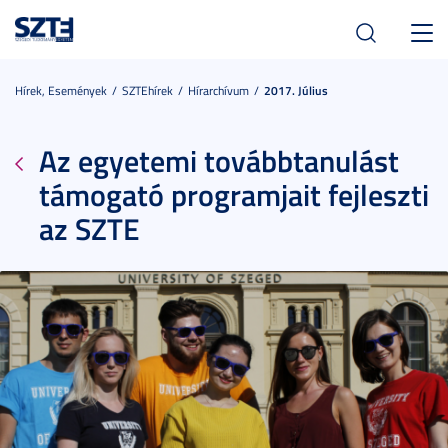
Toggl
navig
Hírek, Események
SZTEhírek
Hírarchívum
2017. Július
Az egyetemi továbbtanulást
támogató programjait fejleszti
az SZTE