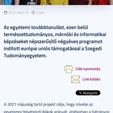
2017. július 10.
2 perc
Az egyetemi továbbtanulást, ezen belül
természettudományos, mérnöki és informatikai
képzéseket népszerűsítő négyéves programot
indított európai uniós támogatással a Szegedi
Tudományegyetem.
Cikk nyomtatás
Link küldés
A 2021 májusáig tartó projekt célja, hogy növelje az
egyetemre felvételiző diákok arányát, elsősorban a hátrányos