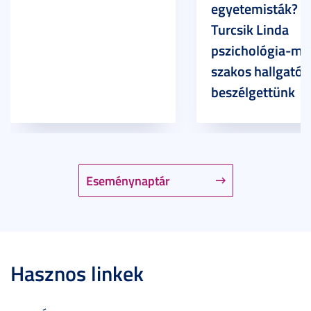
egyetemisták? –
Turcsik Linda
pszichológia-ma
szakos hallgatóv
beszélgettünk
Eseménynaptár
Hasznos linkek