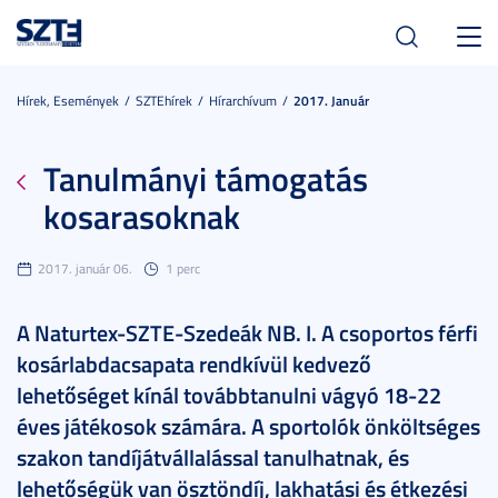
Toggl
navig
Hírek, Események
SZTEhírek
Hírarchívum
2017. Január
Tanulmányi támogatás
kosarasoknak
2017. január 06.
1 perc
A Naturtex-SZTE-Szedeák NB. I. A csoportos férfi
kosárlabdacsapata rendkívül kedvező
lehetőséget kínál továbbtanulni vágyó 18-22
éves játékosok számára. A sportolók önköltséges
szakon tandíjátvállalással tanulhatnak, és
lehetőségük van ösztöndíj, lakhatási és étkezési