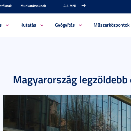
gatóknak
Munkatársaknak
ALUMNI
s
Kutatás
Gyógyítás
Műszerközpontok
Magyarország legzöldebb