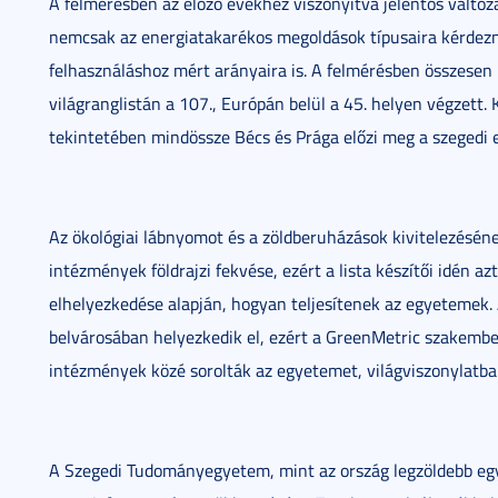
A felmérésben az előző évekhez viszonyítva jelentős változá
nemcsak az energiatakarékos megoldások típusaira kérdezn
felhasználáshoz mért arányaira is. A felmérésben összesen 
világranglistán a 107., Európán belül a 45. helyen végzet
tekintetében mindössze Bécs és Prága előzi meg a szegedi
Az ökológiai lábnyomot és a zöldberuházások kivitelezésé
intézmények földrajzi fekvése, ezért a lista készítői idén a
elhelyezkedése alapján, hogyan teljesítenek az egyetemek
belvárosában helyezkedik el, ezért a GreenMetric szakemb
intézmények közé sorolták az egyetemet, világviszonylatban
A Szegedi Tudományegyetem, mint az ország legzöldebb eg