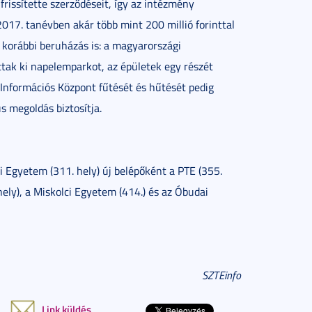
frissítette szerződéseit, így az intézmény
017. tanévben akár több mint 200 millió forinttal
 korábbi beruházás is: a magyarországi
tak ki napelemparkot, az épületek egy részét
 Információs Központ fűtését és hűtését pedig
s megoldás biztosítja.
 Egyetem (311. hely) új belépőként a PTE (355.
hely), a Miskolci Egyetem (414.) és az Óbudai
SZTEinfo
Link küldés