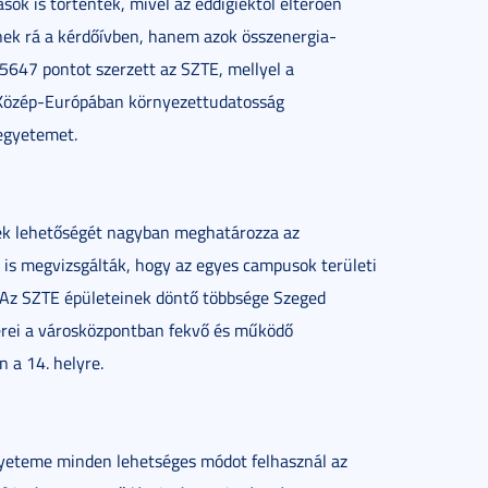
sok is történtek, mivel az eddigiektől eltérően
ek rá a kérdőívben, hanem azok összenergia-
5647 pontot szerzett az SZTE, mellyel a
t. Közép-Európában környezettudatosság
 egyetemet.
nek lehetőségét nagyban meghatározza az
zt is megvizsgálták, hogy az egyes campusok területi
. Az SZTE épületeinek döntő többsége Szeged
erei a városközpontban fekvő és működő
 a 14. helyre.
yeteme minden lehetséges módot felhasznál az