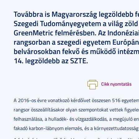
Továbbra is Magyarország legzöldebb f
Szegedi Tudományegyetem a világ zöld
GreenMetric felmérésben. Az Indonéziai
rangsorban a szegedi egyetem Európán b
belvárosokban fekvő és működő intézmé
14. legzöldebb az SZTE.
Cikk nyomtatás
A 2016-os évre vonatkozó kérdőívet összesen 516 egyetem 
rangsor összeállításakor olyan szempontokat vettek figyel
felhasználása, a hulladék- és vízgazdálkodás, a megújuló en
fakadó karbon-lábnyom elemzés, és a környezettudatosság 