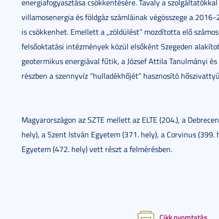
energiafogyasztása csökkentésére. Tavaly a szolgáltatókkal 
villamosenergia és földgáz számláinak végösszege a 2016-2
is csökkenhet. Emellett a „zöldülést” mozdította elő számos
felsőoktatási intézmények közül elsőként Szegeden alakítot
geotermikus energiával fűtik, a József Attila Tanulmányi és
részben a szennyvíz “hulladékhőjét” hasznosító hőszivattyú
Magyarországon az SZTE mellett az ELTE (204.), a Debreceni
hely), a Szent István Egyetem (371. hely), a Corvinus (399. 
Egyetem (472. hely) vett részt a felmérésben.
Cikk nyomtatás