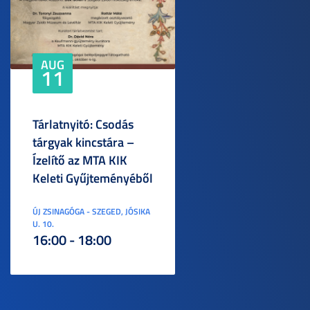
AUG
11
Tárlatnyitó: Csodás
tárgyak kincstára –
Ízelítő az MTA KIK
Keleti Gyűjteményéből
ÚJ ZSINAGÓGA - SZEGED, JÓSIKA
U. 10.
16:00 - 18:00