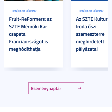
LEGÚJABB HÍREINK
LEGÚJABB HÍREINK
Fruit-ReFormers: az
Az SZTE Kulturál
SZTE Mérnöki Kar
Iroda őszi
csapata
szemeszterre
Franciaországot is
meghirdetett
meghódíthatja
pályázatai
Eseménynaptár