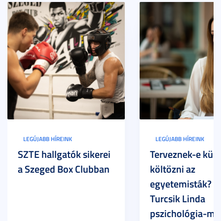
LEGÚJABB HÍREINK
LEGÚJABB HÍREINK
SZTE hallgatók sikerei
Terveznek-e külf
a Szeged Box Clubban
költözni az
egyetemisták? –
Turcsik Linda
pszichológia-ma