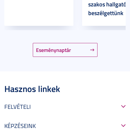
szakos hallgatóv
beszélgettünk
Eseménynaptár
Hasznos linkek
FELVÉTELI
KÉPZÉSEINK