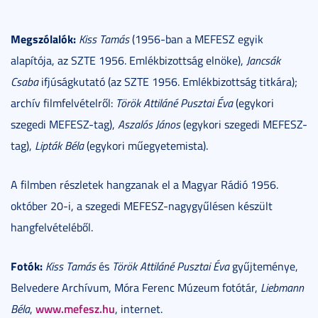
Megszólalók:
Kiss Tamás
(1956-ban a MEFESZ egyik
alapítója, az SZTE 1956. Emlékbizottság elnöke),
Jancsák
Csaba
ifjúságkutató (az SZTE 1956. Emlékbizottság titkára);
archív filmfelvételről:
Török Attiláné Pusztai Éva
(egykori
szegedi MEFESZ-tag),
Aszalós János
(egykori szegedi MEFESZ-
tag),
Lipták Béla
(egykori műegyetemista).
A filmben részletek hangzanak el a Magyar Rádió 1956.
október 20-i, a szegedi MEFESZ-nagygyűlésen készült
hangfelvételéből.
Fotók:
Kiss Tamás
és
Török Attiláné Pusztai Éva
gyűjteménye,
Belvedere Archívum, Móra Ferenc Múzeum fotótár,
Liebmann
www.mefesz.hu
Béla
,
, internet.