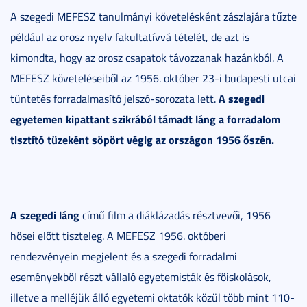
A szegedi MEFESZ tanulmányi követelésként zászlajára tűzte
például az orosz nyelv fakultatívvá tételét, de azt is
kimondta, hogy az orosz csapatok távozzanak hazánkból. A
MEFESZ követeléseiből az 1956. október 23-i budapesti utcai
A szegedi
tüntetés forradalmasító jelszó-sorozata lett.
egyetemen kipattant szikrából támadt láng a forradalom
tisztító tüzeként söpört végig az országon 1956 őszén.
A szegedi láng
című film a diáklázadás résztvevői, 1956
hősei előtt tiszteleg. A MEFESZ 1956. októberi
rendezvényein megjelent és a szegedi forradalmi
eseményekből részt vállaló egyetemisták és főiskolások,
illetve a melléjük álló egyetemi oktatók közül több mint 110-