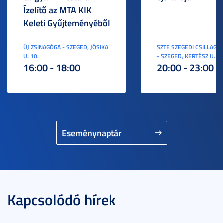
Ízelítő az MTA KIK
Keleti Gyűjteményéből
ÚJ ZSINAGÓGA - SZEGED, JÓSIKA
SZTE SZEGEDI CSILLAGV
U. 10.
- SZEGED, KERTÉSZ U. 3.
16:00 - 18:00
20:00 - 23:00
Eseménynaptár
Kapcsolódó hírek