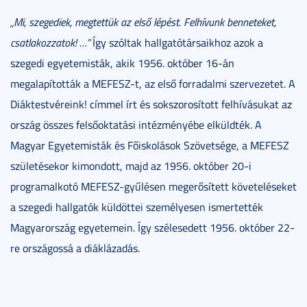
„Mi, szegediek, megtettük az első lépést. Felhívunk benneteket,
csatlakozzatok! …”
Így szóltak hallgatótársaikhoz azok a
szegedi egyetemisták, akik 1956. október 16-án
megalapították a MEFESZ-t, az első forradalmi szervezetet. A
Diáktestvéreink! címmel írt és sokszorosított felhívásukat az
ország összes felsőoktatási intézményébe elküldték. A
Magyar Egyetemisták és Főiskolások Szövetsége, a MEFESZ
születésekor kimondott, majd az 1956. október 20-i
programalkotó MEFESZ-gyűlésen megerősített követeléseket
a szegedi hallgatók küldöttei személyesen ismertették
Magyarország egyetemein. Így szélesedett 1956. október 22-
re országossá a diáklázadás.