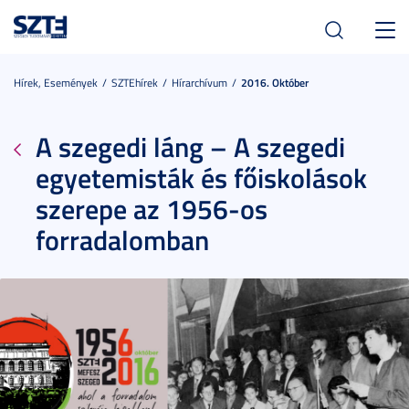
Toggl
navig
Hírek, Események
SZTEhírek
Hírarchívum
2016. Október
A szegedi láng – A szegedi
egyetemisták és főiskolások
szerepe az 1956-os
forradalomban