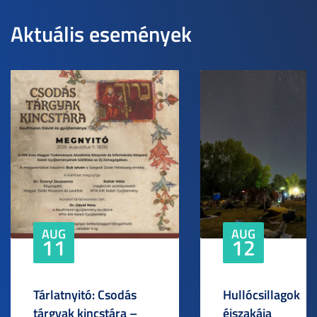
Aktuális események
AUG
AUG
11
12
Tárlatnyitó: Csodás
Hullócsillagok
tárgyak kincstára –
éjszakája