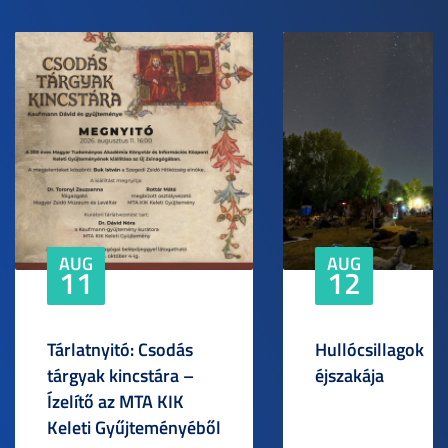
AUG
AUG
11
12
Tárlatnyitó: Csodás
Hullócsillagok
tárgyak kincstára –
éjszakája
Ízelítő az MTA KIK
Keleti Gyűjteményéből