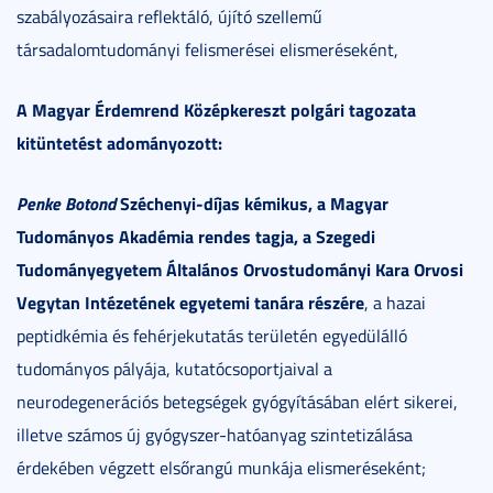
szabályozásaira reflektáló, újító szellemű
társadalomtudományi felismerései elismeréseként,
A Magyar Érdemrend Középkereszt polgári tagozata
kitüntetést adományozott:
Penke Botond
Széchenyi-díjas kémikus, a Magyar
Tudományos Akadémia rendes tagja, a Szegedi
Tudományegyetem Általános Orvostudományi Kara Orvosi
Vegytan Intézetének egyetemi tanára részére
, a hazai
peptidkémia és fehérjekutatás területén egyedülálló
tudományos pályája, kutatócsoportjaival a
neurodegenerációs betegségek gyógyításában elért sikerei,
illetve számos új gyógyszer-hatóanyag szintetizálása
érdekében végzett elsőrangú munkája elismeréseként;