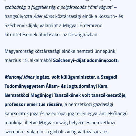
szabadság, a függetlenség, a polgárosodás iránti vágyat”
–
hangsúlyozta
Áder János
köztársasági elnök a Kossuth- és
Széchenyi-díjak, valamint a Magyar Érdemrend
kitüntetéseinek átadásakor az Országházban.
Magyarország köztársasági elnöke nemzeti ünnepünk,
Széchenyi-díjat
adományozott:
március 15. alkalmából
Martonyi János
jogász, volt külügyminiszter,
a Szegedi
Tudományegyetem Állam- és Jogtudományi Kara
Nemzetközi Magánjogi Tanszékének volt tanszékvezetője,
professor emeritus részére
, a nemzetközi gazdasági
kapcsolatok joga és az európai jog terén egyaránt elsőrangú
munkája, illetve Magyarország helyére és nemzetközi
szerepére, valamint a globális világ változásaira és