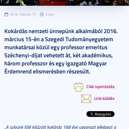
2016. március 17.
3 perc
Kokárdás nemzeti ünnepünk alkalmából 2016.
március 15-én a Szegedi Tudományegyetem
munkatársai közül egy professor emeritus
Széchenyi-díjat vehetett át, két akadémikus,
három professzor és egy igazgató Magyar
Érdemrend elismerésben részesült.
Cikk nyomtatás
Link küldés
„A szívünk fölé kitűzött kokárda 168 éve ugyanazt jelképezi: a