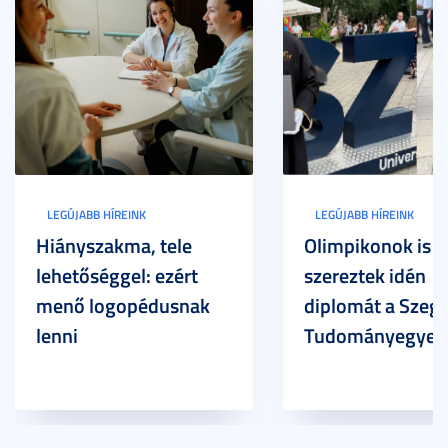
LEGÚJABB HÍREINK
LEGÚJABB HÍREINK
Hiányszakma, tele
Olimpikonok is
lehetőséggel: ezért
szereztek idén
menő logopédusnak
diplomát a Szege
lenni
Tudományegyet