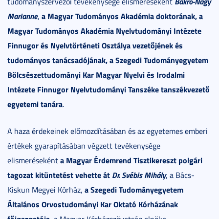
Bakró-Nagy
tudományszervezői tevékenysége elismeréseként
Marianne
a Magyar Tudományos Akadémia doktorának, a
,
Magyar Tudományos Akadémia Nyelvtudományi Intézete
Finnugor és Nyelvtörténeti Osztálya vezetőjének és
tudományos tanácsadójának, a Szegedi Tudományegyetem
Bölcsészettudományi Kar Magyar Nyelvi és Irodalmi
Intézete Finnugor Nyelvtudományi Tanszéke tanszékvezető
egyetemi tanára
.
A haza érdekeinek előmozdításában és az egyetemes emberi
értékek gyarapításában végzett tevékenysége
a Magyar Érdemrend Tisztikereszt polgári
elismeréseként
tagozat kitüntetést vehette át
Dr. Svébis Mihály
, a Bács-
a Szegedi Tudományegyetem
Kiskun Megyei Kórház,
Általános Orvostudományi Kar Oktató Kórházának
főigazgatója
, a Magyar Kórházszövetség elnöke.