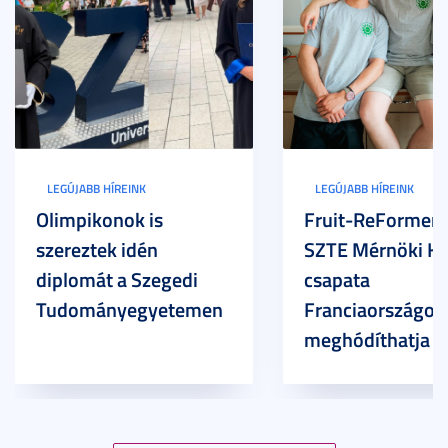
LEGÚJABB HÍREINK
LEGÚJABB HÍREINK
Olimpikonok is
Fruit-ReFormers:
szereztek idén
SZTE Mérnöki Ka
diplomát a Szegedi
csapata
Tudományegyetemen
Franciaországot 
meghódíthatja