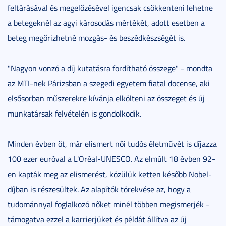
feltárásával és megelőzésével igencsak csökkenteni lehetne
a betegeknél az agyi károsodás mértékét, adott esetben a
beteg megőrizhetné mozgás- és beszédkészségét is.
"Nagyon vonzó a díj kutatásra fordítható összege" - mondta
az MTI-nek Párizsban a szegedi egyetem fiatal docense, aki
elsősorban műszerekre kívánja elkölteni az összeget és új
munkatársak felvételén is gondolkodik.
Minden évben öt, már elismert női tudós életművét is díjazza
100 ezer euróval a L'Oréal-UNESCO. Az elmúlt 18 évben 92-
en kapták meg az elismerést, közülük ketten később Nobel-
díjban is részesültek. Az alapítók törekvése az, hogy a
tudománnyal foglalkozó nőket minél többen megismerjék -
támogatva ezzel a karrierjüket és példát állítva az új