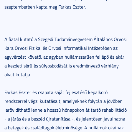
szeptemberben kapta meg Farkas Eszter.
A fiatal kutató a Szegedi Tudományegyetem Általános Orvosi
Kara Orvosi Fizikai és Orvosi Informatikai Intézetében az
agyvérzést követő, az agyban hullámszerűen fellépő és akár
a kezdeti sérülés súlyosbodását is eredményező vérhiány
okait kutatja.
Farkas Eszter és csapata saját fejlesztésű képalkotó
rendszerrel végzi kutatásait, amelyeknek folytán a jövőben
lerövidíthető lenne a hosszú hónapokon át tartó rehabilitáció
- a járás és a beszéd újratanítása -, és jelentősen javulhatna
a betegek és családtagok életminősége. A hullámok okainak