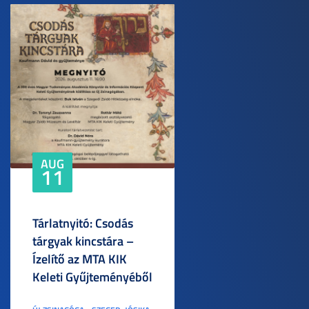
AUG
11
Tárlatnyitó: Csodás
tárgyak kincstára –
Ízelítő az MTA KIK
Keleti Gyűjteményéből