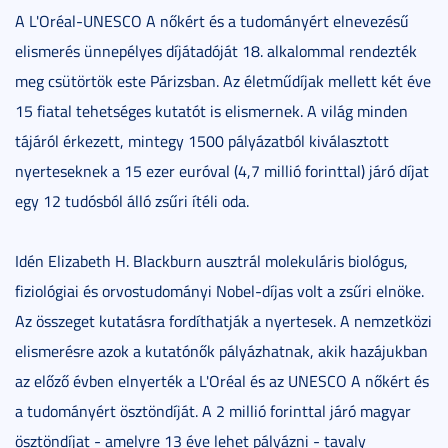
A L'Oréal-UNESCO A nőkért és a tudományért elnevezésű
elismerés ünnepélyes díjátadóját 18. alkalommal rendezték
meg csütörtök este Párizsban. Az életműdíjak mellett két éve
15 fiatal tehetséges kutatót is elismernek. A világ minden
tájáról érkezett, mintegy 1500 pályázatból kiválasztott
nyerteseknek a 15 ezer euróval (4,7 millió forinttal) járó díjat
egy 12 tudósból álló zsűri ítéli oda.
Idén Elizabeth H. Blackburn ausztrál molekuláris biológus,
fiziológiai és orvostudományi Nobel-díjas volt a zsűri elnöke.
Az összeget kutatásra fordíthatják a nyertesek. A nemzetközi
elismerésre azok a kutatónők pályázhatnak, akik hazájukban
az előző évben elnyerték a L'Oréal és az UNESCO A nőkért és
a tudományért ösztöndíját. A 2 millió forinttal járó magyar
ösztöndíjat - amelyre 13 éve lehet pályázni - tavaly