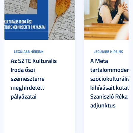
LEGÚJABB HÍREINK
LEGÚJABB HÍREINK
Az SZTE Kulturális
A Meta
Iroda őszi
tartalommoderác
szemeszterre
szociokulturális
meghirdetett
kihívásait kutatja
pályázatai
Szaniszló Réka Br
adjunktus