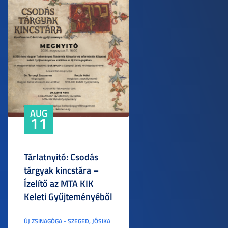
AUG
11
Tárlatnyitó: Csodás
tárgyak kincstára –
Ízelítő az MTA KIK
Keleti Gyűjteményéből
ÚJ ZSINAGÓGA - SZEGED, JÓSIKA