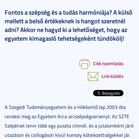
Fontos a szépség és a tudás harmóniája? A külső
mellett a belső értékeknek is hangot szeretnél
adni? Akkor ne hagyd ki a lehetőséget, hogy az
egyetem kimagasló tehetségeként tündökölj!
Cikk nyomtatás
Link küldés
A Szegedi Tudományegyetem és a Hökkentő lap 2003 óta
rendezi meg az Egyetem Arca arcszépségversenyt. Az SZTE
Szépének lenni több egy puszta címnél, és a jutalomként járó
utazáson és csillogáson kívül komoly kötelezettségekkel jár.