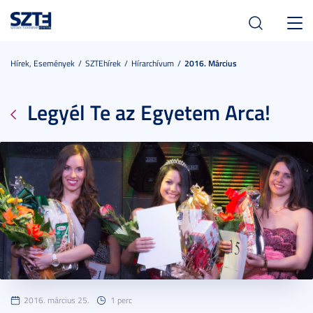
Toggl
navig
Hírek, Események
SZTEhírek
Hírarchívum
2016. Március
Legyél Te az Egyetem Arca!
2016. március 25.
1 perc