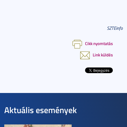
SZTEinfo
Cikk nyomtatás
Link küldés
Aktuális események